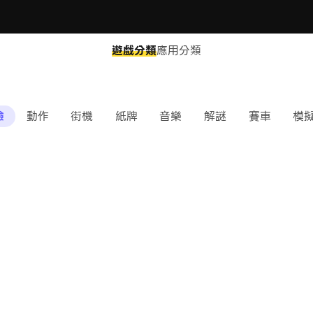
遊戲分類
應用分類
險
動作
街機
紙牌
音樂
解謎
賽車
模