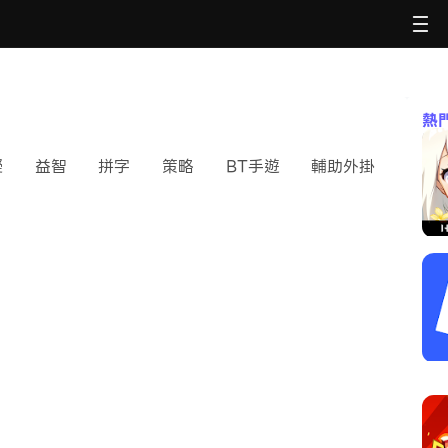
熱
擬
益智
拼字
策略
BT手遊
輔助外掛