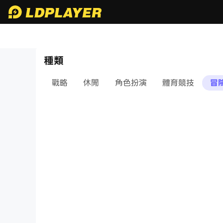
種類
戰略
休閒
角色扮演
體育競技
冒