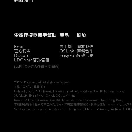
追蹤我們
雷電模擬器新手幫助
產品
關於
Email
雲手機
關於我們
官方粉專
OSLink
商務合作
Discord
EasyFun
投稿信箱
LDGame客訴信箱
(處理LD帳戶&儲值相關問題)
2026 LDPlayer.net. All rights reserved.
JUST OKAY LIMITED
Office F, 12/F, YHC Tower, 1 Sheung Yuet Rd, Kowloon Bay, KLN, Hong Kong
XUANZHI INTERNATIONAL CO., LIMITED
Room 1911, Lee Garden One, 33 Hysan Avenue, Causeway Bay, Hong Kong
本站的遊戲應用程式均來自網路蒐集，如有出現侵權情況，請聯絡信箱：
support_tw@ldp
Software Licensing Protocol
Terms of Use
Privacy Policy
GD