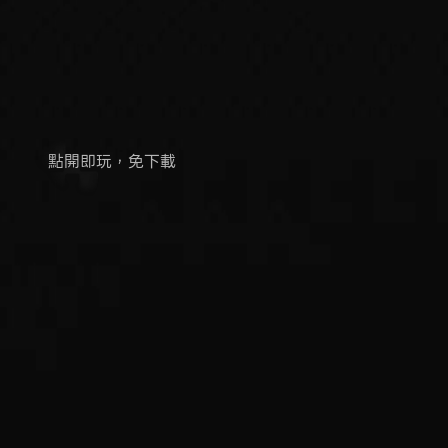
雲遊戲
點開即玩，免下載