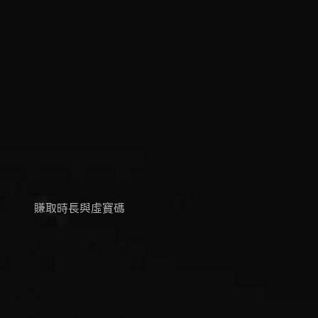
手遊禮包
賺取時長與虛寶碼