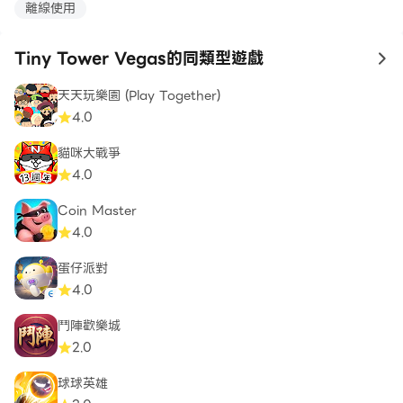
離線使用
Tiny Tower Vegas的同類型遊戲
to
天天玩樂園 (Play Together)
4.0
貓咪大戰爭
4.0
Coin Master
4.0
蛋仔派對
4.0
鬥陣歡樂城
2.0
球球英雄