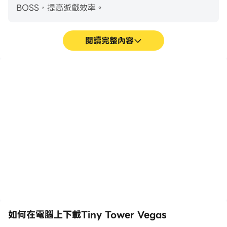
BOSS，提高遊戲效率。
閱讀完整內容
巨集指令
超長續航
將一系列的操作組合成一個
在電腦上運行Tiny Tower
按鍵，幫助你在Tiny
Vegas，無需擔心電量不
Tower Vegas中快速、自
足和設備發熱等問題，想玩
動地通過前期機械化的刷圖
多久就玩多久。
過程，提高遊戲效率和體
驗。
如何在電腦上下載Tiny Tower Vegas