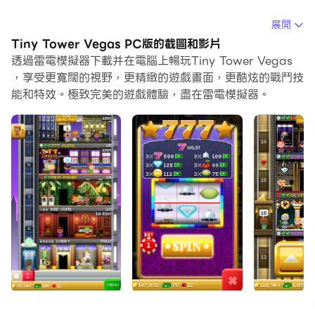
當你在電腦上玩Tiny Tower Vegas的時候，如果你覺得重
展開
複執行一個動作或任務很費時間很無聊，別擔心，巨集指令
Tiny Tower Vegas PC版的截圖和影片
功能可以幫你解決你的煩惱！你只需要點擊螢幕記錄功能來
透過雷電模擬器下載并在電腦上暢玩Tiny Tower Vegas
記錄你的操作，然後把它留給巨集指令來解決。巨集指令功
，享受更寬闊的視野，更精緻的遊戲畫面，更酷炫的戰鬥技
能和特效。極致完美的遊戲體驗，盡在雷電模擬器。
能完全自動化您的操作，讓您以最少的努力輕鬆贏得遊
戲！！現在就開始在電腦上下載和玩Tiny Tower Vegas
吧！
微小的塔又回來了，這一次，我們要去拉斯維加斯，寶貝！
- 建立和管理自己的酒店及賭場充滿了購物，餐飲和娛樂的
地板！
- 在眾多的賭場遊戲籌碼積累BUX的財富！
- 賺取芯片，當你的朋友光臨玩遊戲中你的塔！
- 自定義你的塔與令人印象深刻的主題屋頂，電梯，大堂！
- 保持對員工和客人的想法標籤通過閱讀“BitBook”虛擬
社交網絡！