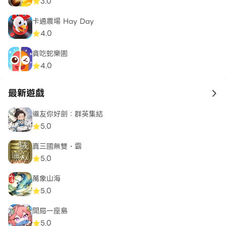
3.0
卡通農場 Hay Day
4.0
貪吃蛇樂園
4.0
最新遊戲
to 
道友你好劍：群英集結
5.0
真三國無雙・霸
5.0
萬象山海
5.0
開局一座島
5.0