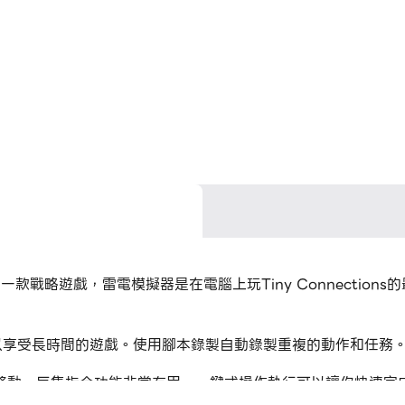
Studio開發的一款戰略遊戲，雷電模擬器是在電腦上玩Tiny Connec
時候，您可以享受長時間的遊戲。使用腳本錄製自動錄製重複的動作和
移動，巨集指令功能非常有用。一鍵式操作執行可以讓你快速完