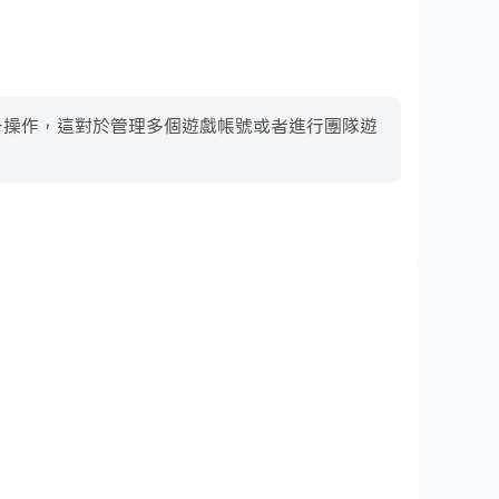
行統一操作，這對於管理多個遊戲帳號或者進行團隊遊
鍵盤和滑鼠
s中，玩家需要頻繁地進行操作，例如移動角色、選擇技能、進行戰
滑鼠能夠提供更方便、更快速的操作響應。