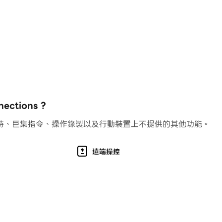
確保所有玩家都能充分享受遊戲的樂趣。
西班牙語、俄語、義大利語、日語、泰語、韓語、葡萄牙語、土
tions ?
持、巨集指令、操作錄製以及行動裝置上不提供的其他功能。
遠端操控