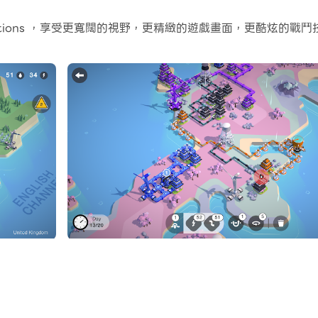
可以玩主帳戶的同時執行替代帳戶進行成長和升級。現在就開始在電腦
ections ，享受更寬闊的視野，更精緻的遊戲畫面，更酷炫的
，挑戰玩家在狹小空間內創建連接房屋與基礎設施的網路。在這款引人入
房屋與其匹配的車站連接起來，同時導航棘手的設置並避免線路
制歡迎玩家進入一個簡單的遊戲玩法隱藏著深刻策略的世界。這個遊戲
施。
大的交換來增強你的策略。
，每張地圖都有獨特的挑戰。
試您的技能。
炫耀您的遊戲技能，贏得成就，攀登全球排行榜。