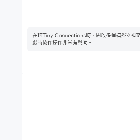
在玩Tiny Connections時，開啟多
戲時協作操作非常有幫助。
影片錄製
輕鬆記錄下在Tiny Connections中的賽事表現
術，或者與其他玩家分享自己的遊戲