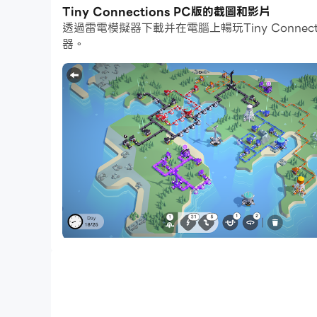
Tiny Connections PC版的截圖和影片
如果你想培養多個帳戶，多開和同步也可以幫到你。你
透過雷電模擬器下載并在電腦上暢玩Tiny Conn
Tiny Connections 是一款益智遊戲
器。
等基本服務，同時平衡效率和社區福祉。
挑戰不是在公園散步。您需要巧妙地將相同顏色的
強功能，這些增強功能會逐漸引入更困難的謎題。
《Tiny Connections》以其簡單的機
日常生活的混亂。
遊戲特色：
- 輕鬆連接系統：將房屋無縫連接到匹配的基礎設
- 豐富的能力：使用隧道、交叉點、房屋旋轉和強
- 真實世界地圖：深入研究受真實國家啟發的地圖
- 每日和每週挑戰：參加限時活動以獲得獎勵並測
- 成就與排行榜：在享受豐富的遊戲體驗的同時，