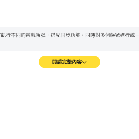
個模擬器視窗執行不同的遊戲帳號，搭配同步功能，同時對多個帳號進
閱讀完整內容
和操作過程，有助於學習和改進駕駛技
在Tiny Connection
經歷和成就。
鬥等，而鍵盤和