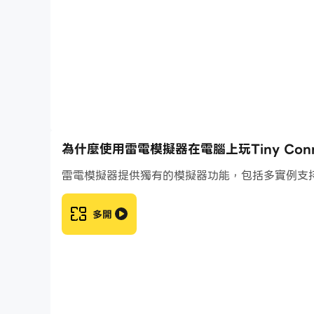
- 輔助功能：我們提供支援多種變化的色盲模式，
遊戲支援以下語言：英語、法語、荷蘭語、德語、
為什麼使用雷電模擬器在電腦上玩Tiny Connec
雷電模擬器提供獨有的模擬器功能，包括多實例支
多開