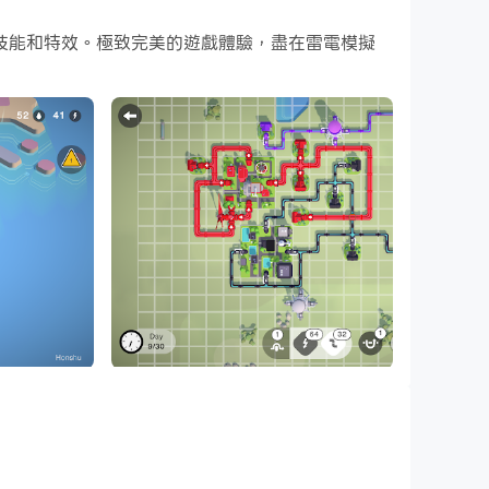
上下載和玩Tiny Connections吧！
戰鬥技能和特效。極致完美的遊戲體驗，盡在雷電模擬
勝的遊戲中，您的任務是確保每個家庭都能獲得電力和水
交叉。為了幫助您解決問題，您將可以使用方便的增
不僅僅是娛樂；連接房屋和基礎設施時，您可以輕鬆逃離