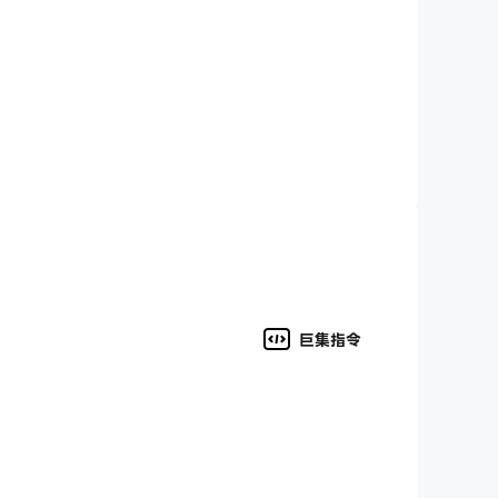
耳其語。
巨集指令