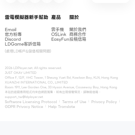
雷電模擬器新手幫助
產品
關於
Email
雲手機
關於我們
官方粉專
OSLink
商務合作
Discord
EasyFun
投稿信箱
LDGame客訴信箱
(處理LD帳戶&儲值相關問題)
2026 LDPlayer.net. All rights reserved.
JUST OKAY LIMITED
Office F, 12/F, YHC Tower, 1 Sheung Yuet Rd, Kowloon Bay, KLN, Hong Kong
XUANZHI INTERNATIONAL CO., LIMITED
Room 1911, Lee Garden One, 33 Hysan Avenue, Causeway Bay, Hong Kong
本站的遊戲應用程式均來自網路蒐集，如有出現侵權情況，請聯絡信箱：
support_tw@ldplayer.net
Software Licensing Protocol
Terms of Use
Privacy Policy
GDPR Privacy Notice
Help Translate