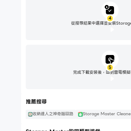
4
從搜尋結果中選擇並安裝Storage 
5
完成下載安裝後，回到雷電模擬
推薦搜尋
收納達人之神奇腦回路
Storage Master Cleane