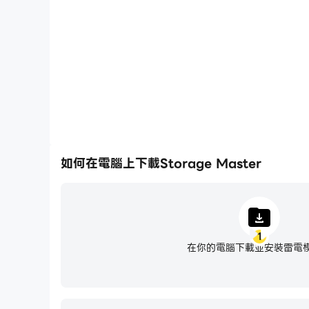
將一系列的操作組合成一個按鍵，幫助你在Storage 
機械化的刷圖過程，提高遊戲效
如何在電腦上下載Storage Master
1
在你的電腦下載並安裝雷電