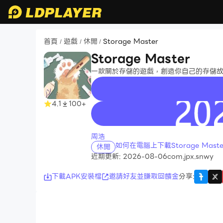
首頁
遊戲
休閒
Storage Master
/
/
/
Storage Master
一款關於存儲的遊戲，創造你自己的存儲
4.1
100+
recommend
周浩
如何在電腦上下載Storage Maste
休閒
近期更新: 2026-08-06
com.jpx.snwy
下載APK安裝檔
邀請好友並賺取回饋金
分享
: