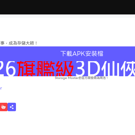
故事，成為存儲大師！
下載APK安裝檔
Storage Master的官方開發商為周浩。
r