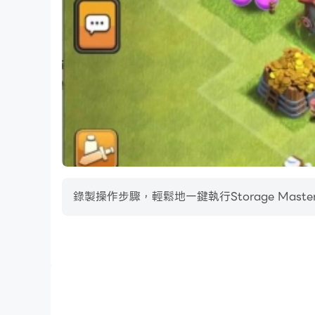
錄製操作步驟，輕鬆地一鍵執行Storage Ma
巨集指令