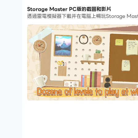
Storage Master PC版的截圖和影片
一款關於收納的遊戲，打造屬於你的收納故事，成
透過雷電模擬器下載并在電腦上暢玩Storage 
數十種解壓玩法等你來玩，在這款休閒遊戲中，你的