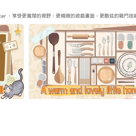
為收納高手！
Master ，享受更寬闊的視野，更精緻的遊戲畫面，更酷炫的戰
身心可以得到充分的放鬆：幫助可憐的貓，儲藏溫暖的家，擦乾這骯