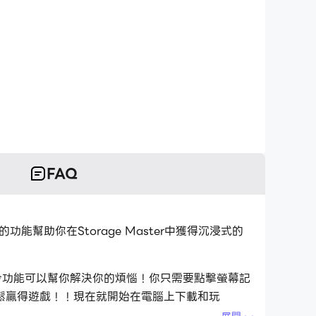
FAQ
的功能幫助你在Storage Master中獲得沉浸式的
集指令功能可以幫你解決你的煩惱！你只需要點擊螢幕記
鬆贏得遊戲！！現在就開始在電腦上下載和玩