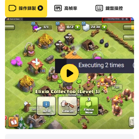
的體驗感。
操作錄製
高幀率
鍵盤操控
3、這款遊戲的玩法也是非常簡單的，你可以在遊戲中獲得
不同的體驗。
4、整個遊戲的過程也是非常解壓的，也會給玩家帶來很大
的成就感哦。
收納達人最新版看點
1、非常簡單的遊戲玩法，你可以很快的掌握，整體操作也
是非常流暢的。
2、這款遊戲的操作也非常簡單，玩家可以快速上手，並且
運行非常流暢。
3、你需要控制利用所有的自由空間，合理調整物品的角度
等來完成放置。