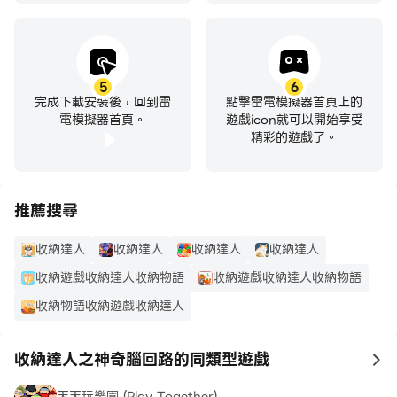
5
6
完成下載安裝後，回到雷
點擊雷電模擬器首頁上的
電模擬器首頁。
遊戲icon就可以開始享受
精彩的遊戲了。
推薦搜尋
收納達人
收納達人
收納達人
收納達人
收納遊戲收納達人收納物語
收納遊戲收納達人收納物語
收納物語收納遊戲收納達人
收納達人之神奇腦回路的同類型遊戲
to
天天玩樂園 (Play Together)