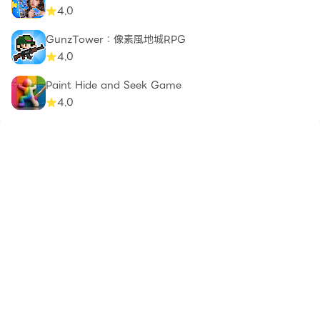
4.0
GunzTower：像素風地城RPG
4.0
Paint Hide and Seek Game
4.0