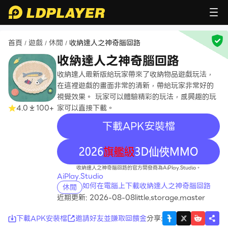
首頁
遊戲
休閒
收納達人之神奇腦回路
/
/
/
收納達人之神奇腦回路
收納達人最新版給玩家帶來了收納物品遊戲玩法，
在這裡遊戲的畫面非常的清新，帶給玩家非常好的
視覺效果。 玩家可以體驗精彩的玩法，感興趣的玩
4.0
100+
家可以直接下載。
下載APK安裝檔
recommend
收納達人之神奇腦回路的官方開發商為AiPlay.Studio。
AiPlay.Studio
如何在電腦上下載收納達人之神奇腦回路
休閒
近期更新: 2026-08-08
little.storage.master
下載APK安裝檔
邀請好友並賺取回饋金
分享
: