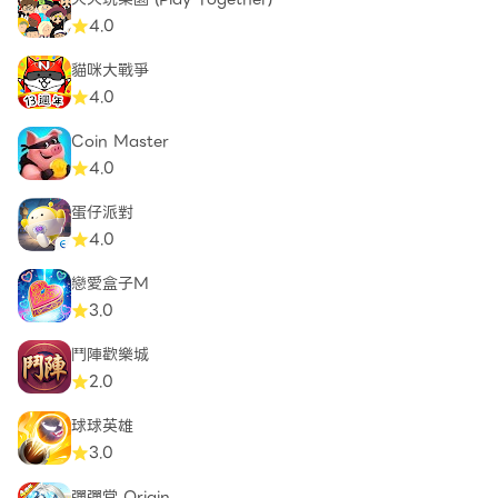
4.0
貓咪大戰爭
4.0
Coin Master
4.0
蛋仔派對
4.0
戀愛盒子M
3.0
鬥陣歡樂城
2.0
球球英雄
3.0
彈彈堂 Origin