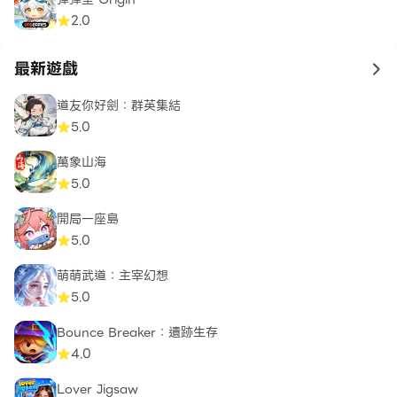
2.0
最新遊戲
to 
道友你好劍：群英集結
5.0
萬象山海
5.0
開局一座島
5.0
萌萌武道：主宰幻想
5.0
Bounce Breaker：遺跡生存
4.0
Lover Jigsaw