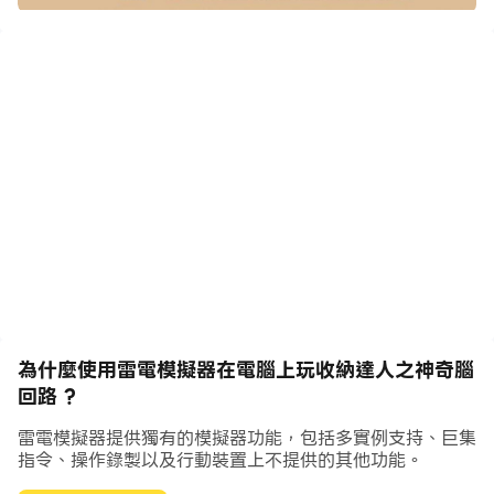
新增。
2、遊戲的目標非常明確，在規定時間內完成指定目標的收
尾工作。
3、具有非常豐富的遊戲內容，使玩家能够享受到遊戲的更
多樂趣。
4、不同的物品採取不同的存儲管道，完成後系統也會進行
評分。
收納達人最新版介紹
為什麼使用雷電模擬器在電腦上玩收納達人之神奇腦
1、各種存儲和整理工作，都會有時間限制，需要提前規劃
回路 ?
哦。
雷電模擬器提供獨有的模擬器功能，包括多實例支持、巨集
指令、操作錄製以及行動裝置上不提供的其他功能。
2、擁有簡潔清爽的介面，高清的畫面，能够帶給玩家良好