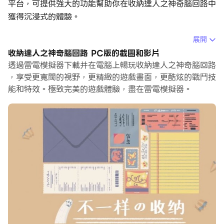
平台，可提供強大的功能幫助你在收納達人之神奇腦回路中
獲得沉浸式的體驗。
當你在電腦上玩收納達人之神奇腦回路的時候，如果你覺得
展開
重複執行一個動作或任務很費時間很無聊，別擔心，巨集指
收納達人之神奇腦回路 PC版的截圖和影片
令功能可以幫你解決你的煩惱！你只需要點擊螢幕記錄功能
透過雷電模擬器下載并在電腦上暢玩收納達人之神奇腦回路
來記錄你的操作，然後把它留給巨集指令來解決。巨集指令
，享受更寬闊的視野，更精緻的遊戲畫面，更酷炫的戰鬥技
能和特效。極致完美的遊戲體驗，盡在雷電模擬器。
功能完全自動化您的操作，讓您以最少的努力輕鬆贏得遊
戲！！現在就開始在電腦上下載和玩收納達人之神奇腦回路
吧！
收納達人最新版給玩家帶來了收納物品遊戲玩法，在這裡遊
戲的畫面非常的清新，帶給玩家非常好的視覺效果。 玩家
可以體驗精彩的玩法，感興趣的玩家可以直接下載。
收納達人最新版特色
1、從猫咪、水果、化妝品、鍵盤等物品的收集，難度逐漸