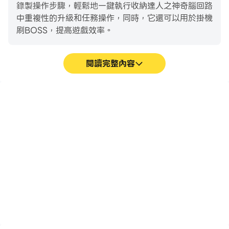
錄製操作步驟，輕鬆地一鍵執行收納達人之神奇腦回路
中重複性的升級和任務操作，同時，它還可以用於掛機
刷BOSS，提高遊戲效率。
閱讀完整內容
巨集指令
超長續航
將一系列的操作組合成一個
在電腦上運行收納達人之神
按鍵，幫助你在收納達人之
奇腦回路，無需擔心電量不
神奇腦回路中快速、自動地
足和設備發熱等問題，想玩
通過前期機械化的刷圖過
多久就玩多久。
程，提高遊戲效率和體驗。