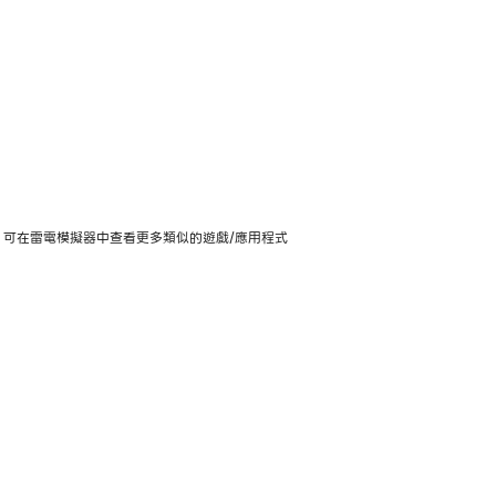
版上使用，可在雷電模擬器中查看更多類似的遊戲/應用程式