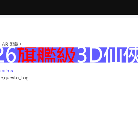
AR 遊戲。
ealms
e.questa_tag