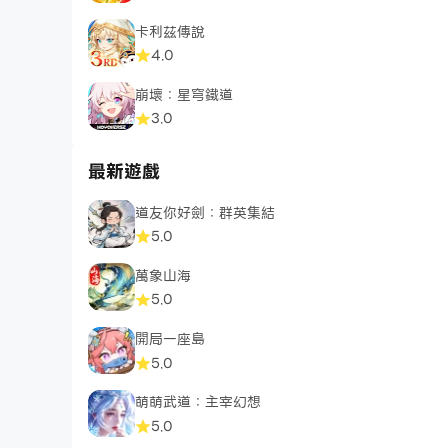
卡利茲傳說
4.0
崩壞：星穹鐵道
3.0
最新遊戲
道友你好劍：群英集結
5.0
萬象山海
5.0
開局一座島
5.0
萌萌武道：主宰幻想
5.0