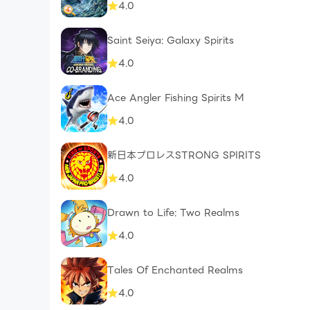
4.0
Saint Seiya: Galaxy Spirits
4.0
Ace Angler Fishing Spirits M
4.0
新日本プロレスSTRONG SPIRITS
4.0
Drawn to Life: Two Realms
4.0
Tales Of Enchanted Realms
4.0