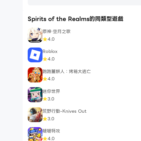
Spirits of the Realms的同類型遊戲
原神·空月之歌
4.0
Roblox
4.0
跑跑薑餅人：烤箱大逃亡
4.0
迷你世界
3.0
荒野行動-Knives Out
3.0
噠噠特攻
4.0