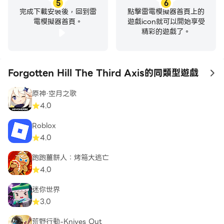
5
6
完成下載安裝後，回到雷
點擊雷電模擬器首頁上的
電模擬器首頁。
遊戲icon就可以開始享受
精彩的遊戲了。
Forgotten Hill The Third Axis的同類型遊戲
to
原神·空月之歌
4.0
Roblox
4.0
跑跑薑餅人：烤箱大逃亡
4.0
迷你世界
3.0
荒野行動-Knives Out