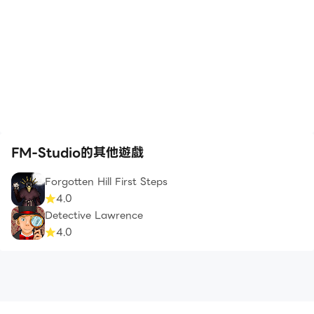
FM-Studio的其他遊戲
Forgotten Hill First Steps
4.0
Detective Lawrence
4.0