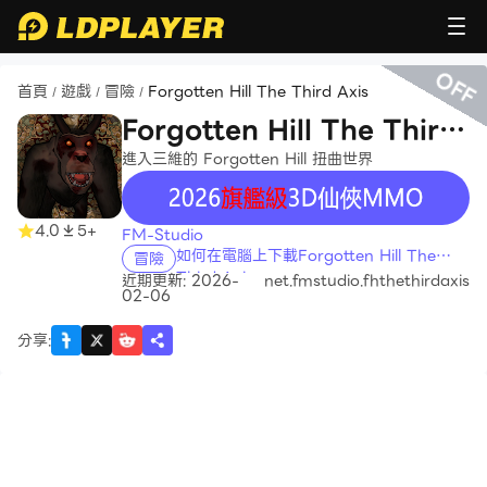
OFF
首頁
遊戲
冒險
Forgotten Hill The Third Axis
/
/
/
Forgotten Hill The Third
Axis
進入三維的 Forgotten Hill 扭曲世界
recommend
4.0
5+
FM-Studio
如何在電腦上下載Forgotten Hill The
冒險
Third Axis
近期更新: 2026-
net.fmstudio.fhthethirdaxis
02-06
分享
: