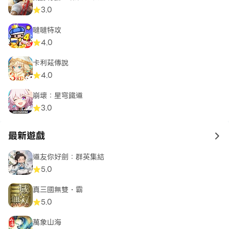
3.0
噠噠特攻
4.0
卡利茲傳說
4.0
崩壞：星穹鐵道
3.0
最新遊戲
to 
道友你好劍：群英集結
5.0
真三國無雙・霸
5.0
萬象山海