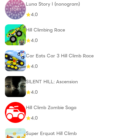
Luna Story I (nonogram)
4.0
Hill Climbing Race
4.0
Car Eats Car 3 Hill Climb Race
4.0
SILENT HILL: Ascension
4.0
Hill Climb Zombie Saga
4.0
Super Erquat Hill Climb