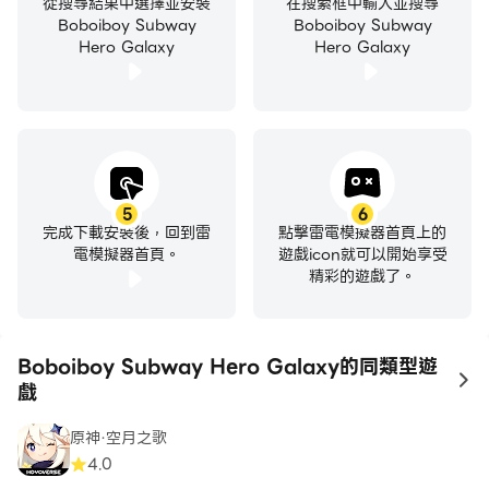
從搜尋結果中選擇並安裝
在搜索框中輸入並搜尋
Boboiboy Subway
Boboiboy Subway
Hero Galaxy
Hero Galaxy
5
6
完成下載安裝後，回到雷
點擊雷電模擬器首頁上的
電模擬器首頁。
遊戲icon就可以開始享受
精彩的遊戲了。
Boboiboy Subway Hero Galaxy的同類型遊
to
戲
原神·空月之歌
4.0