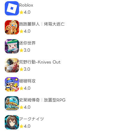
Roblox
4.0
跑跑薑餅人：烤箱大逃亡
4.0
迷你世界
3.0
荒野行動-Knives Out
3.0
噠噠特攻
4.0
史萊姆傳奇：放置型RPG
4.0
アークナイツ
4.0