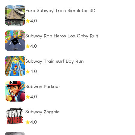
Euro Subway Train Simulator 3D
4.0
Subway Rob Heros Lox Obby Run
4.0
Subway Train surf Boy Run
4.0
Subway Parkour
4.0
Subway Zombie
4.0