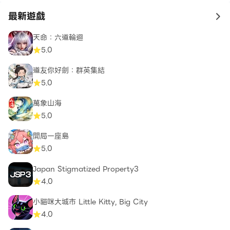
最新遊戲
to 
天命：六道輪迴
5.0
道友你好劍：群英集結
5.0
萬象山海
5.0
開局一座島
5.0
Japan Stigmatized Property3
4.0
小貓咪大城市 Little Kitty, Big City
4.0