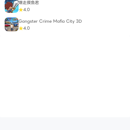
爆走摸魚君
4.0
Gangster Crime Mafia City 3D
4.0