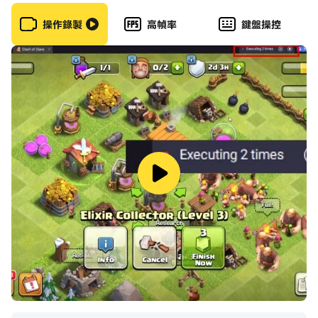
操作錄製
高幀率
鍵盤操控