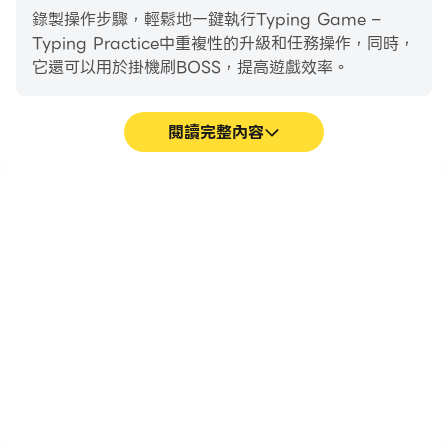
錄製操作步驟，輕鬆地一鍵執行Typing Game –
Typing Practice中重複性的升級和任務操作，同時，
它還可以用於掛機刷BOSS，提高遊戲效率。
閱讀完整內容
巨集指令
超長續航
將一系列的操作組合成一個
在電腦上運行Typing
按鍵，幫助你在Typing
Game – Typing
Game – Typing
Practice，無需擔心電量
Practice中快速、自動地
不足和設備發熱等問題，想
通過前期機械化的刷圖過
玩多久就玩多久。
程，提高遊戲效率和體驗。