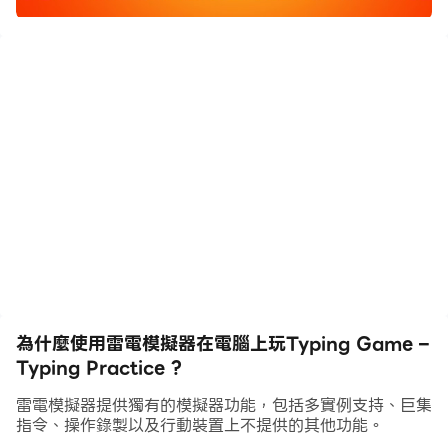
** 打字遊戲非常適合打字練習和提高打字速度。 **
您可以在兩種模式下玩打字遊戲：
1) 句子模式——帶有勵志名言的殭屍將會出現。鍵入並射
擊它們。提高打字速度。
2) 單詞模式——會出現帶有隨機單詞的殭屍。鍵入並射擊
它們。做打字練習。
如果您喜歡玩這個打字遊戲，請與您的朋友和家人分享，這
樣他們也可以通過打字練習來提高打字速度。
學分 -
圖片來自 upklyak
在 Freepik 上
圖片由 vectorpocket
在 Freepik 上提供
圖片來自 juicy_fish
在 Freepik
為什麼使用雷電模擬器在電腦上玩Typing Game –
Typing Practice ?
雷電模擬器提供獨有的模擬器功能，包括多實例支持、巨集
指令、操作錄製以及行動裝置上不提供的其他功能。