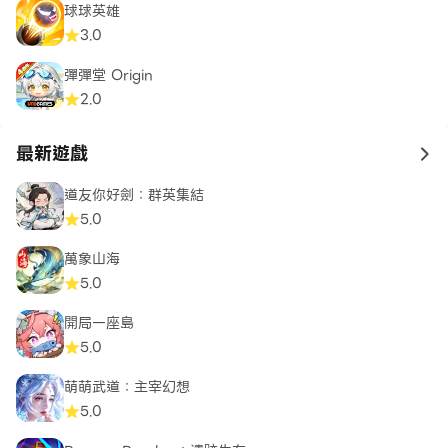
球球英雄
3.0
彈彈堂 Origin
2.0
最新遊戲
to 
道友你好劍：群英集結
5.0
萬象山海
5.0
開局一座島
5.0
萌萌武道：主宰幻想
5.0