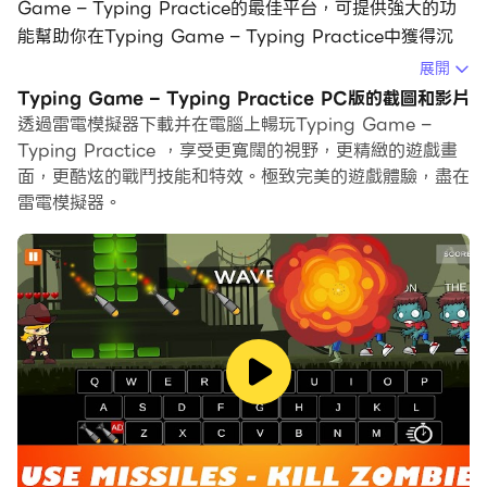
Game – Typing Practice的最佳平台，可提供強大的功
能幫助你在Typing Game – Typing Practice中獲得沉
浸式的體驗。
展開
Typing Game – Typing Practice PC版的截圖和影片
當你在電腦上玩Typing Game – Typing Practice的時
透過雷電模擬器下載并在電腦上暢玩Typing Game –
候，如果你覺得重複執行一個動作或任務很費時間很無聊，
Typing Practice ，享受更寬闊的視野，更精緻的遊戲畫
別擔心，巨集指令功能可以幫你解決你的煩惱！你只需要點
面，更酷炫的戰鬥技能和特效。極致完美的遊戲體驗，盡在
擊螢幕記錄功能來記錄你的操作，然後把它留給巨集指令來
雷電模擬器。
解決。巨集指令功能完全自動化您的操作，讓您以最少的努
力輕鬆贏得遊戲！！現在就開始在電腦上下載和玩Typing
Game – Typing Practice吧！
下載並玩這個很棒的打字遊戲。
提高打字速度並進行打字練習。
如何玩打字遊戲：
這很簡單。
類型，射擊和殺死殭屍。
使用導彈的特殊力量和時間慢。