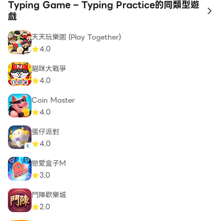
Typing Game – Typing Practice的同類型遊
to
戲
天天玩樂園 (Play Together)
4.0
貓咪大戰爭
4.0
Coin Master
4.0
蛋仔派對
4.0
戀愛盒子M
3.0
鬥陣歡樂城
2.0