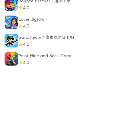
Bounce Breaker：遺跡生存
4.0
Lover Jigsaw
4.0
GunzTower：像素風地城RPG
4.0
Paint Hide and Seek Game
4.0