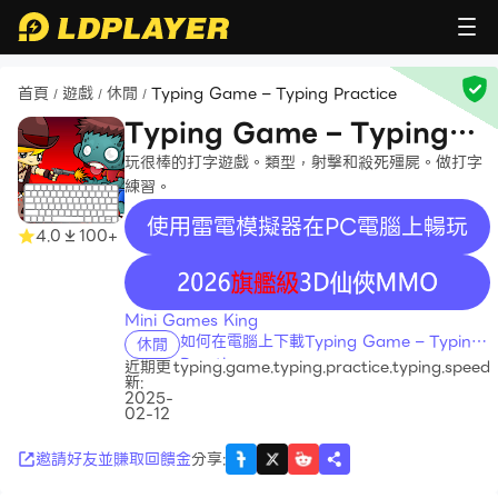
首頁
遊戲
休閒
Typing Game – Typing Practice
/
/
/
Typing Game – Typing
Practice
玩很棒的打字遊戲。類型，射擊和殺死殭屍。做打字
練習。
使用雷電模擬器在PC電腦上暢玩
4.0
100+
recommend
Mini Games King
如何在電腦上下載Typing Game – Typing
休閒
Practice
近期更
typing.game.typing.practice.typing.speed
新:
2025-
02-12
邀請好友並賺取回饋金
分享
: