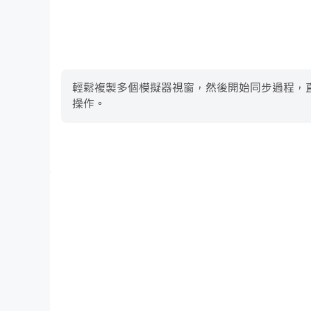
輕鬆複製多個模擬器視窗，然後開始同步過程，直到您抽到
操作。
高幀率
在高FPS的支援下，Type Sprint: Typing G
貫，增強了玩Type Sprint: Typing G