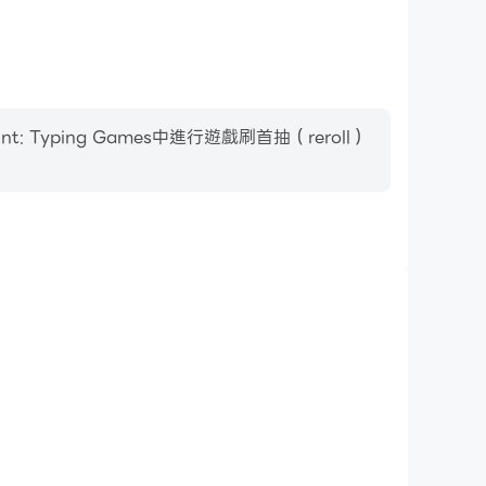
ping Games中進行遊戲刷首抽（reroll）
影片錄製
 Typing Games中的賽事表現和操作過程，有助於學習和改
者與其他玩家分享自己的遊戲經歷和成就。