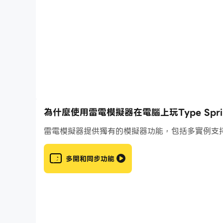
Crowds of sneaky opponents: from easy-to-defe
Endless fun type and brain-pushing games. N
Great time filler and excellent typing practic
Have fun running, typing like a pro, and beat
this running game for free, and we’ll be kee
to hear what you think!
為什麼使用雷電模擬器在電腦上玩Type Sprint:
雷電模擬器提供獨有的模擬器功能，包括多實例支
多開和同步功能