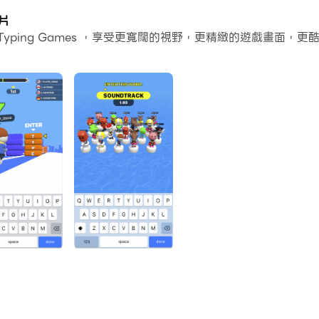
個應用程式和帳戶。
影片
t: Typing Games ，享受更寬闊的視野，更精緻的遊戲畫
常容易。
C上運行。享受PC端的大螢幕和高畫質畫質吧!
d? Type Sprint is one of the most exciting type battles! 
 complete various missions, and become the best type run
n-busting and typing practice!
d problems, hidden objects, and different riddles that w
 rewards. This is one of the best running games you’ll nev
’t simply run and type but also improve your texting ski
n, and nice design. The type run you'll definitely love!