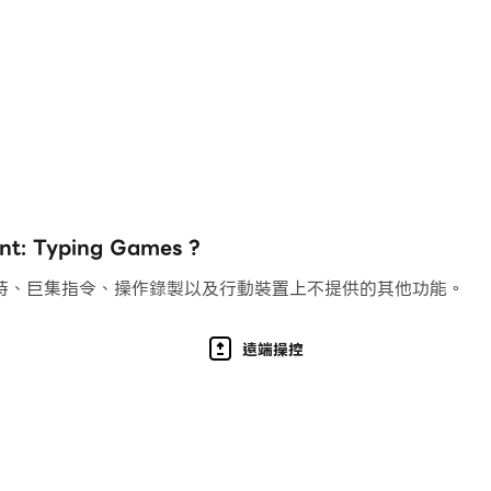
at losers to smart and skillful type runners. Leave them
ot just play—think!
e. Texting games have never been so addictive!
ing every level in one of the most popular typing games.
ping a keen eye on your feedback to make it the best tex
 Typing Games ?
持、巨集指令、操作錄製以及行動裝置上不提供的其他功能。
遠端操控