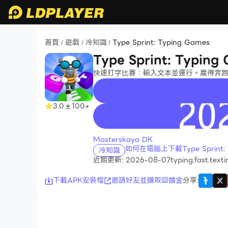
首頁
遊戲
冷知識
Type Sprint: Typing Games
/
/
/
Type Sprint: Typing
快速打字比賽：輸入文本並運行。贏得奔跑的戰
3.0
100+
recommend
Masterskaya DK
如何在電腦上下載Type Sprint: 
冷知識
近期更新: 2026-08-07
typing.fast.text
下載APK安裝檔
邀請好友並賺取回饋金
分享
: