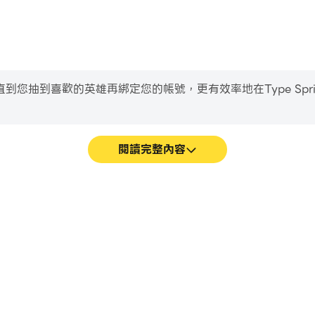
喜歡的英雄再綁定您的帳號，更有效率地在Type Sprint: Ty
閱讀完整內容
ames遊戲的畫面更加流暢，動作更加連
輕鬆記錄下在Type Sprint:
ames的視覺體驗和沉浸感。
進駕駛技術，或