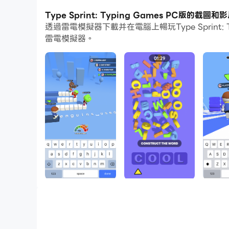
通過多開和同步功能，你甚至可以在PC上運行多
Type Sprint: Typing Games PC版的截圖和
透過雷電模擬器下載并在電腦上暢玩Type Sprin
而文件互傳功能讓分享圖像、影片和文件也變得非
雷電模擬器。
下載Type Sprint: Typing Games並在P
Ready to challenge your brain and typing spee
quick sneaky opponents, go level by level to
trivia — this texting game has plenty of brai
Type Sprint is packed with match 3 games, wor
strategic thinking.
BEST FEATURES:
5-in-1 type run with levels, fun missions, and
Dynamic and educational typing race. You don
As simple as abc: fun gameplay, easy navigatio