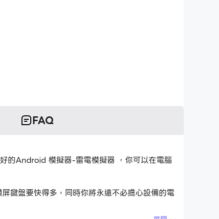
FAQ
用最好的Android 模擬器-雷電模擬器 ，你可以在電腦
式比用觸摸屏鍵盤要快得多，同時你將永遠不必擔心設備的電