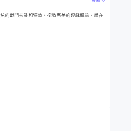
展開
面，更酷炫的戰鬥技能和特效。極致完美的遊戲體驗，盡在
Join this breathtaking typing race against
ner. From simple typing games to tricky word
ill test your memory, typing speed, and
er get tired of!
lls.