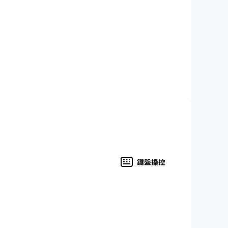
 all behind!
 Become the master of fast typing and enjoy
ting game ever. We can’t wait for your review
鍵盤操控