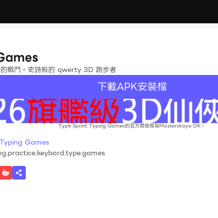
 Games
鬥。史詩般的 qwerty 3D 跑步者
下載APK安裝檔
Type Sprint: Typing Games的官方開發商為Masterskaya DK。
Typing Games
ing.practice.keybord.type.games