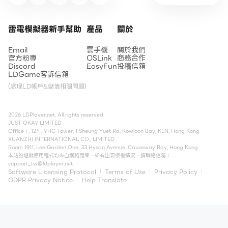
雷電模擬器新手幫助
產品
關於
Email
雲手機
關於我們
官方粉專
OSLink
商務合作
Discord
EasyFun
投稿信箱
LDGame客訴信箱
(處理LD帳戶&儲值相關問題)
2026 LDPlayer.net. All rights reserved.
JUST OKAY LIMITED
Office F, 12/F, YHC Tower, 1 Sheung Yuet Rd, Kowloon Bay, KLN, Hong Kong
XUANZHI INTERNATIONAL CO., LIMITED
Room 1911, Lee Garden One, 33 Hysan Avenue, Causeway Bay, Hong Kong
本站的遊戲應用程式均來自網路蒐集，如有出現侵權情況，請聯絡信箱：
support_tw@ldplayer.net
Software Licensing Protocol
Terms of Use
Privacy Policy
GDPR Privacy Notice
Help Translate