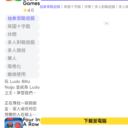
Games
抽象策略遊戲
|
英國十字戲
|
休閒
|
多人對戰遊戲
|
多人
4.0
抽象策略遊戲
英國十字戲
休閒
多人對戰遊戲
多人競技
單人
風格化
離線使用
玩 Ludo Blitz
Naija 並成為 Ludo
之王。享受我們的
骰子遊戲並成為盧
正在尋找一款與朋
多明星
友、家人或任何您
想要的人在線上玩
Four In
的有趣遊戲嗎？
下載至電腦
A Row
✨Ludo Blitz Naija