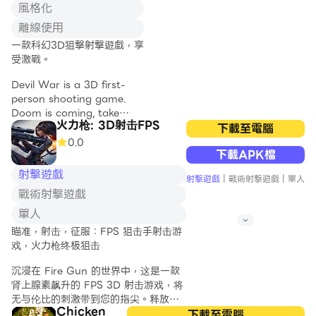
隊，成為最強的軍
mobile version
風格化
隊！
and revisit our
離線使用
childhood. This
一款科幻3D狙擊射擊遊戲，享
使用您的士兵向殭
is for everyone
受激戰。
屍射擊並殺死它
who loves Tank
們。
Shooter 8-bit
Devil War is a 3D first-
(City in 1990)
person shooting game.
從死去的敵人身上
with pixel art,
Doom is coming, take
賺取金幣，並用有
game boy,
火力枪: 3D射击FPS
your sniper, ready to
下載至電腦
趣的服裝定制你的
handheld
eliminate all devils and
0.0
英雄。
games, mini
下載APK檔
save human!
arcade, and
發現事件：單人奔
射擊遊戲
more.
射擊遊戲
|
戰術射擊遊戲
|
單人
Experience the sniper
跑、無盡或金錢奔
戰術射擊遊戲
action game! Are you
波。
HOW DO YOU
ready for the challenges?
單人
PLAY SUPER
我們在戰場上等你
瞄准，射击，征服：FPS 狙击手射击游
TANK BATTLE?
Gameplay:
來一場偉大的冒
戏，火力枪终极狙击
- In Tank 1990
* Complete 7 areas,
險，你準備好行動
(Super Tank
defeat 7 lords and
沉浸在 Fire Gun 的世界中，这是一款
了嗎？
Stars), there are
eliminate deadly sins
肾上腺素飙升的 FPS 3D 射击游戏，将
many unique
* Resist the attack of
无与伦比的刺激带到您的指尖。释放尖
power-ups that
devils, kill lords and obtain
Chicken
端图形、动态游戏玩法和一系列旨在让
下載至電腦