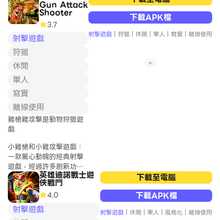
aren't found in
Gun Attack
powerful equipment
您肾上腺素飙升的功能的强大力量。
classic tanks
Shooter
* Develop your pet – imp,
下載APK檔
(Battle Arena).
3.7
he will help you in battles
如何游戏
- In thi
射擊遊戲
|
狩獵
|
休閒
|
單人
|
寫實
|
離線使用
* Equip more powerful
射擊遊戲
weapons, build your
- 精准瞄准： 使用直观的操控进行精准
狩獵
arsenal, handle the battle
瞄准，确保每发子弹都命中目标。
with ease
休閒
- 火力全开： 体验操控强力武器的快
* Upgrade to
感，每种武器都拥有独特的属性和自定
單人
义选项。
寫實
- 征服战场： 在各具特色的地形中进行
激烈的枪战，运用策略性机动和火力压
離線使用
制击败敌人。
雞槍雞攻擊是動物狩獵遊
戲
主要特色
小雞槍和小雞攻擊遊戲：
- 沉浸式画面： 令人惊叹的 3D 视觉效
一款驚心動魄的經典射擊
果让游戏世界栩栩如生，创造出引人入
遊戲，經過許多創新功能
英雄迪諾戰士遊
胜的视觉体验。
的改進。參與激動人心的
下載至電腦
俠戰鬥
- 动态玩法： 适应不断变化的场景，从
小衝突來保衛你的王國。
近距离战斗到远程狙击决斗，让您时刻
4.0
下載APK檔
保持投入。
裝備齊全的家禽🐓互相戰
射擊遊戲
射擊遊戲
|
休閒
|
單人
|
風格化
|
離線使用
- 可定制军械库： 解锁并个性化各种各
鬥和小規模衝突🐓。參加