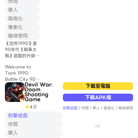
休閒
速度非常快
單人
- 散彈成錐形並消
滅殭屍群的霰彈槍
風格化
- 手榴彈在區域內
像素化
投擲爆炸物以殺死
受保護的部隊
離線使用
- 狙擊手從遠處瞄
《坦克1990》是
準並刺穿一排排怪
90年代《戰車大
物
戰》遊戲的升級
- 聖騎士用他的錘
版。讓我們坦克
子砸在地上，做了
Welcome to
90 FIRE
很多血腥的事情
Tank 1990:
Battle City 90s!
Devil War:
穿過大廳並收集強
In the 90s, the
下載至電腦
Doom
大的獎勵來加強你
8-bit game
Shooting
的部隊！
下載APK檔
machine was
Game
the most
4.0
射擊遊戲
|
休閒
|
單人
|
風格化
|
離線使用
跑到直升機上拯救
addictive thing
你的軍隊並逃離戰
射擊遊戲
for teenage
場！
boys. Let's play
休閒
the Super Tank
單人
立即創建您的軍
1990: City 1990