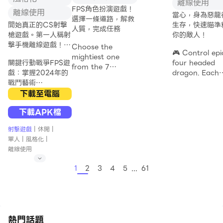
雞一起戰鬥和派遣難看的
供選擇，你可以用兇猛的火力
離線使用
FPS角色扮演遊戲！
外星人，以拯救該領域的
殺死所有人。
離線使用
當心，身為惡龍
選擇一條道路，解救
最終目的地。
太空冒險擊敗所有忍者完成任
開始真正的CS射擊
生存，快速瞄準
人質，完成任務
務的生存。
槍遊戲。第一人稱射
你的敵人！
如何參與雞槍和小雞攻擊
擊手機離線遊戲！
Choose the
遊戲：
要成為一個真正的倖存者，你
🎮 Control epi
CS遊戲
mightiest one
- 利用觸控控制
必須在正確的時間選擇正確的
關鍵行動戰爭FPS遊
four headed
from the 7
- 消滅這些雞。
設備相適應。這很容易上手，
戲：掌握2024年的
dragon. Each
shooter
- 躲避子彈和障礙物。
享受戰場生存遊戲。忍者戰鬥
戰鬥藝術
head have its
characters,
- 累積金幣來升級你的武
競技場的戰鬥英雄
elemental spell
下載至電腦
become your
器。
沉浸在“關鍵戰爭
Just drag, aim
favorite hero.
- 使用助推器或能量提升
體驗全新的未來環境，並與現
下載APK檔
FPS”中，這是一款
and release to
Navigate the
來加速進步。
代鐵忍者戰鬥。忍者孩子還可
快節奏的FPS戰鬥射
punish your
correct path,
射擊遊戲
|
休閒
|
- 保衛你的王國！
以玩這個新的槍戰遊戲。體驗
擊遊戲，旨在測試您
enemies and t
rescue the
單人
|
風格化
|
全新的未來環境，用現代化的
的反射和戰術技能。
revenge for
hostages,
離線使用
主要特徵：
鋼鐵機器人戰鬥。
參與2024年刺客射
waking you up
accomplish the
- 完全免費。
擊世界，提供了動感
mission.
...
1
2
3
4
5
61
- 超過 100 個令人興奮的
英雄戰士迪諾遊俠射擊戰鬥忍
十足的免費射擊遊戲
🎯 Test your re
關卡。
者戰鬥特點：
的真正特徵。這款離
and precision 
Embark on a
- 吸引人的模式：標準、
- 拍攝多槍
線戰爭遊戲不僅僅是
this dynamic
heart-pounding
無限、錦標賽、Bo
- 最終的小人一樣
拍攝。這是要經歷全
defense shoot
journey of covert
- HD圖形和圖像
球恐怖戰爭和全球進
game.
operations in
熱門話題
- 不同的敵人
攻的快感。作為一項
🔬 Think fast 