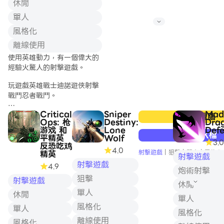
休閒
样的武器，每种武器都拥有独特的优势
免費的馬球槍戰。訂製公
和适合您游戏风格的改装选项。
雞、武器、喙、鞋類和頭
單人
- 多人对战： 挑战朋友或与全球玩家并
飾。對雞蛋發射炸藥並策
風格化
肩作战，在紧张刺激的多人对战中测试
劃屠殺。加入鳥類的小衝
您的技能和团队合作。
離線使用
突。
- 引人入胜的战役： 潜入一个充满曲折
使用英雄動力，有一個偉大的
的引人入胜的故事线，解开 Fire Gun
小雞槍和小雞攻擊遊戲提
經驗火驚人的射擊遊戲。
宇宙背后的谜团。
供了增強的迭代，具有額
- 战略升
外的階段、精緻的遊戲機
玩遊戲英雄戰士迪諾遊俠射擊
制、令人驚嘆的視覺效果
戰鬥忍者戰鬥。
和更高的挑戰，以滿足您
Critical
Sniper
Mad
的遊戲渴望。
玩家可以使用先進的武器，
下載至電腦
Ops: 枪
Destiny:
Dra
劍，槍和激光槍。對於拍攝對
游戏 和
Lone
Def
下載APK檔
如果您喜歡射擊遊戲，這
象加入恐龍英雄和忍者武士之
平精英
Wolf
3.0
款以家禽為中心的射擊遊
間的戰爭，目標是成為一個偉
反恐吃鸡
4.0
射擊遊戲
|
狙擊
|
單人
|
風格化
精英
戲是必玩之作。
大的恐龍英雄。
射擊遊戲
射擊遊戲
4.9
炮術射擊
小雞槍和小雞攻擊遊戲透
在實時的精確度和速度測試準
狙擊
射擊遊戲
休閒
過標誌性任務：拯救王
備馬不停蹄的行動！秀出你的
單人
休閒
國，帶您回到青春的寧靜
超級英雄王朝戰士的技能在這
單人
歲月。你的目標是協助你
個空間裡生存的奇遇。提供了
風格化
單人
風格化
的指揮官在不同的領域與
數百種具有特殊能力的英雄可
離線使用
風格化