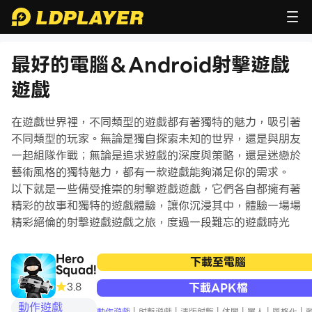
最好的電腦＆Android射擊遊戲
遊戲
在遊戲世界裡，不同類型的遊戲都有著獨特的魅力，吸引著
不同類型的玩家。無論是獨自探索未知的世界，還是與朋友
一起組隊作戰；無論是追求遊戲的深度與策略，還是迷戀於
藝術風格的獨特魅力，都有一款遊戲能夠滿足你的需求。
以下就是一些備受推崇的射擊遊戲遊戲，它們各自都擁有著
精彩的故事和獨特的遊戲體驗，讓你沉浸其中，體驗一場場
精彩絕倫的射擊遊戲遊戲之旅，度過一段難忘的遊戲時光
Hero
下載至電腦
Squad!
3.8
下載APK檔
動作遊戲
動作遊戲
|
射擊遊戲
|
清版射擊
|
休閒
|
單人
|
風格化
|