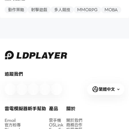
"Sniper Destiny:
- 獨特的戰鬥老闆
熟練的反恐FPS，從
match most
Lone Wolf," a
動作策略
射擊遊戲
多人競技
MMORPG
MOBA
- 精心設計的人物
事高風險的黑幫罷工
destructive spe
gripping first-
- 易於控制
行動，並參加了作為
for your targe
person shooter
黑幫罷工任務的平民
that takes
享受3D戰鬥。發現在Android
戰鬥射擊者而爭取自
-🔥 Fire Head 
precision shooting
上最有趣的拍攝體驗。
由的鬥爭。
fireball that
and tactical
explode and b
strategy to the
成為這次戰鬥冒險的
multiple enemi
next level.
指揮官，與朋友合作
-❄️ Ice Head u
Immerse yourself
展示您的現代槍戰和
deadly Shards
in the role of an
救援技能。加入反恐
that pierce
elite sniper, armed
戰爭的競爭舞台，通
through enem
with only your
追蹤我們
過最致命的FPS環境
freezing anyon
trusty rifle, as you
中的關鍵任務導航。
its path!
navigate through
-⚡ Electricity
intense scenarios
繁體中文
“ FPS現代射擊黑
use Lightning
and engage in
幫動作遊戲”是您前
adrenaline-
線戰鬥的門票。您是
pumping
雷電模擬器新手幫助
產品
關於
與全球反恐突擊隊的
戰鬥小隊的一部分。
Email
雲手機
關於我們
您的旅程充滿了冒險
官方粉專
OSLink
商務合作
和高強度的戰場罷