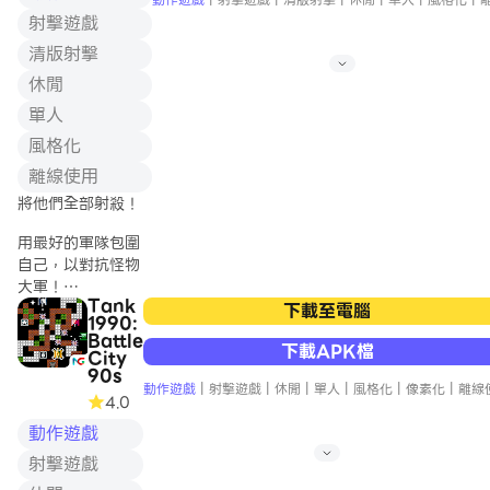
射擊遊戲
清版射擊
休閒
單人
風格化
離線使用
將他們全部射殺！
用最好的軍隊包圍
自己，以對抗怪物
大軍！
Tank
下載至電腦
1990:
招募具有破壞性武
Battle
下載APK檔
器的新單位以盡可
City
能長地生存：
90s
動作遊戲
|
射擊遊戲
|
休閒
|
單人
|
風格化
|
像素化
|
離線
4.0
- 用電箭擊暈敵人
動作遊戲
的衝擊弓
- 雙手各持一把
射擊遊戲
槍，Akimbo 射擊