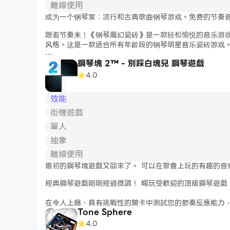
🎮 輕鬆上手，難以放手
離線使用
簡單點擊、長按與滑動操作，就能演奏出華麗樂章，感受
成为一个钢琴家：流行和古典歌曲钢琴游戏。免费的节奏
🧠 豐富模式、無盡樂趣
跟着节奏来！《钢琴魔幻瓷砖》是一款轻松愉悦的音乐游戏，具有
從節奏闖關到夢幻鋼琴，再到魔法琴鍵和跳跳球玩法，每
风格。这是一款适合所有年龄段的钢琴明星音乐瓷砖游戏
🔊 多元
鋼琴塊 2™ - 別踩白塊兒 鋼琴遊戲
点击黑色瓷砖！您可以轻松地演奏一首歌曲。通过乐趣和
这也是测试您手速的好选择！
4.0
✌️游戏规则：
效能
1. 点击黑色瓷砖。
街機遊戲
2. 长瓷砖上按住并点击。
3. 快速点击双黑色瓷砖。
單人
4. 别错过任何瓷砖。
抽象
✌️游戏特色：
離線使用
1. 每周新增热门歌曲。
最初的鋼琴塊遊戲又回來了。 可以在聚會上玩的有趣的音
2. 无尽模式可供选择。
3. PVP和离线模式即将提供。
經典鋼琴遊戲剛剛經過微調！ 暢玩受歡迎的頂級鋼琴遊戲 Pi
4. 免费解锁新曲目。
在令人上癮、具有挑戰性的關卡中測試您的節奏反應能力
如果任何制作人或唱片公司对游戏中使用的任何音乐有问
Tone Sphere
在這款經典令人上癮的鋼琴遊戲的現代升級版中，點擊音
4.0