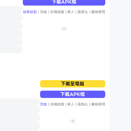
下載APK檔
音樂遊戲
|
效能
|
街機遊戲
|
單人
|
風格化
|
離線使用
下載至電腦
下載APK檔
效能
|
街機遊戲
|
單人
|
風格化
|
離線使用