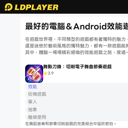
最好的電腦＆Android效能
在遊戲世界裡，不同類型的遊戲都有著獨特的魅力
還是迷戀於藝術風格的獨特魅力，都有一款遊戲能
其中，體驗一場場精彩絕倫的效能遊戲之旅，度過
舞動刀鋒：切削電子舞曲節奏遊戲
3.9
效能
街機遊戲
單人
抽象
離線使用
在舞蹈音樂和節奏切削遊戲的完美組合中猛砍節拍。