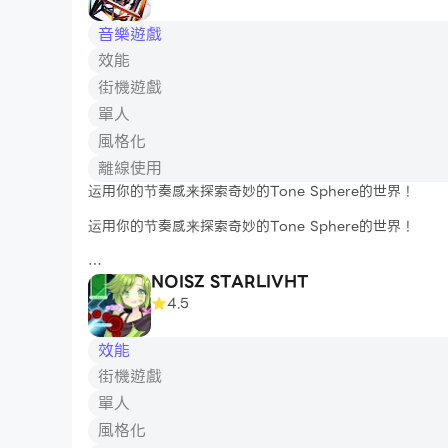
联系我们：
步。 但要小心，不要觸摸白色瓷磚！
遇到问题了吗？发送电子邮件至pemgames2023@gmail.
音樂遊戲
與全球 11 億玩家一起踏上節奏！ 立即下載鋼琴塊 2™！
效能
=== 鋼琴塊 2™ 功能 ===
街機遊戲
單人
🎹 鋼琴音樂遊戲 🎹
- 超過 700+ 首歌曲！
風格化
- 您熟悉且喜愛的古典鋼琴曲
離線使用
- 來自世界各地的最受歡迎的民間音樂
运用你的节奏感来探索奇妙的Tone Sphere的世界！
- 來自其他玩家的原始曲目（將您的曲目發送給我們！）
- 經常添加音樂，激發新的熱門歌曲！
运用你的节奏感来探索奇妙的Tone Sphere的世界！
🎵 活動與挑戰 🎵
- 點擊獎勵挑戰並成為明星！
NOISZ STARLIVHT
- 完成每日任務和活動即可獲得獎勵
你知道，這是世界上最宇宙的節奏動作遊戲。
4.5
- 排行榜挑戰：看看你在全球的排名如何！
- 與伴奏、雙塊、滑塊等的協調！
效能
🎼 音樂遊戲模式 🎼
街機遊戲
超過70首歌曲，250個關卡和Sphere Map中的冒險等
-
單人
風格化