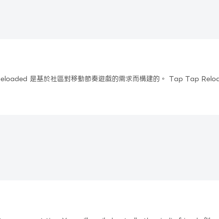
住長音符以獲得最高分。
eloaded 是基於社區對移動節奏遊戲的需求而構建的。 Tap Tap Reloa
掌握在社區手中。這是我們的遊戲。
朋友！房間播放列表允許競技和休閒遊戲。
的歌曲。你可以改變它！提交請求並投票決定您接下來希望添加哪些歌曲。
苦苦掙扎？直接跳到您選擇的部分。借助 Tap Tap 的這一全新功能，您
、音符速度、大小、顏色、背景顏色、高速公路設計……Reloaded 讓您