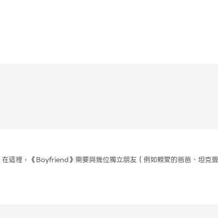
從未見過！在充滿未來感覺的世界中，享受大量手工製作的關卡，踏著跳動
留多長時間？
手指作為刀鋒猛砍節拍。在舞動刀鋒中，你的手指將變成跳舞超級英雄！
能征服高分榜首。
樂節拍和視覺效果完美融合。在充滿樂趣的氛圍中，欣賞原始的音效和高
！
戲不同，舞動刀鋒中的音樂和關卡都由手工精確繪製，以增強音樂體驗。
這裡，《Boyfriend》需要與幾位獨立朋友（例如親愛的爸爸、坦克
。女朋友不在任何地方。 BF 的獨立朋友因黑暗腐敗而變成了恐怖怪物。
一起在廢棄的馬戲團裡等待 BF。營救陷入危險的GF並逃離這裡。