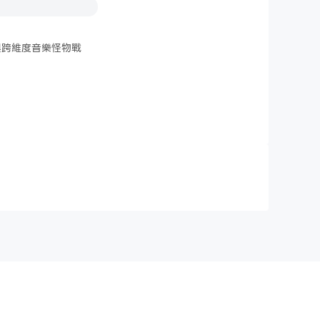
，與跨維度音樂怪物戰