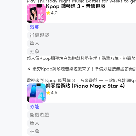
Play Thursday Night Music Battles for weeks to get mor
Kpop 鋼琴塊 3 - 音樂遊戲
Finger) in digital music party.
4.0
*HOW TO ENJOY THIS MOD?*
Press at the arrow in time with the beat and the m
效能
Feel digital rhythm! Rock the beat! Rap in cg5 musi
街機遊戲
*GAME FEATURE*
單人
- Easy to pla
抽象
超人氣Kpop鋼琴塊音樂遊戲強勢登場！點擊方塊，挑戰節
🎵 最夯Kpop鋼琴塊音樂遊戲來了！準備好迎接無盡節奏挑
歡迎來到 Kpop 鋼琴塊 3 - 音樂遊戲 — 一款結合韓國Kpop熱曲、鋼琴方塊與節奏遊戲的魔法音樂世界！不論你是熱愛音樂的玩家、Kpop鐵粉，還是崇拜偶像歌
鋼琴魔術貼 (Piano Magic Star 4)
手的舞台表現者，這裡都是你施展音樂魅力的最佳舞台。
4.5
🌟 遊戲特色 🌟
- 超人氣Kpop歌曲：從BTS、BLACKPINK到最新
效能
- 鋼琴+方塊玩法：融合經典鋼琴塊與節奏方塊，手速和
街機遊戲
- 華麗音樂節奏：結合夢幻視覺與動感節拍，讓你沉浸在
- 排行榜爭霸：與來自全球的玩家較勁，登上節奏遊戲巔
單人
- 無需網路、離線暢玩：不管在家還是通勤，隨時開啟音
抽象