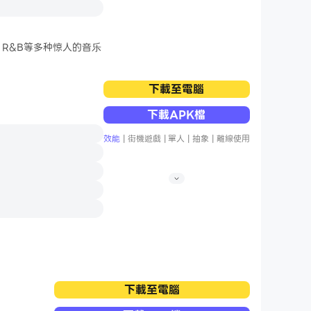
、R&B等多种惊人的音乐
。
下載至電腦
下載APK檔
效能
|
街機遊戲
|
單人
|
抽象
|
離線使用
下載至電腦
，在鋼琴關卡中不斷進