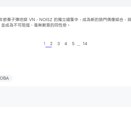
。
8 年節奏子彈地獄 VN，NOISZ 的獨立續集中，成為新的熱門偶像組合
，並成為不可阻擋、毫無歉意的同性戀。
中自由移動以在擊打音符的同時躲避子彈
...
1
2
3
4
5
14
包含著名的節奏遊戲藝術家
腦玩家
維空間 - 從簡單，有趣到具有挑戰性。
覺小說格式的大型故事，具有多元化的 LGBTQ 演員陣容
用——無扭蛋或隱藏費用
OBA