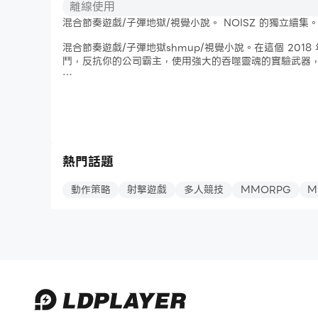
◇我推薦給這樣的人
離線使用
混合節奏遊戲/子彈地獄/視覺小說。 NOISZ 的獨立續集
+ 喜歡在空間中穿梭的人
混合節奏遊戲/子彈地獄shmup/視覺小說。在這個 201
+ 喜歡有氣氛的音樂的人
鬥，反抗你的公司霸主，使用強大的吞噬靈魂的實驗武器
+ 喜歡宇宙的人
特徵：
• 節奏子彈地獄遊戲不同於您玩過的任何遊戲：在 2D 
-----------------
• 推出時包含 20 個階段的不斷擴大的歌曲列表，其中
• 4 個難度級別，適合初學者和老手，以及手機和平板電
Tone Sphere是一個360度節奏遊戲，在一個奇異的三
• 由 LGBTQ 團隊編寫的具有 Live2D 動畫角色的視
• 節奏遊戲中前所未有的深度角色定制選項
熱門話題
• 所有故事內容均可免費播放，附加功能和內容的預付費
動作策略
射擊遊戲
多人競技
MMORPG
M
Official site @ http://tonesphere.com/
推特：https://twitter.com/noiszgame
不和諧：http://discord.noiszgame.com/
-----------------
隱私政策：http://starlivht.noiszgame.com/privacy.
(c) Sta / Bit192 Labs