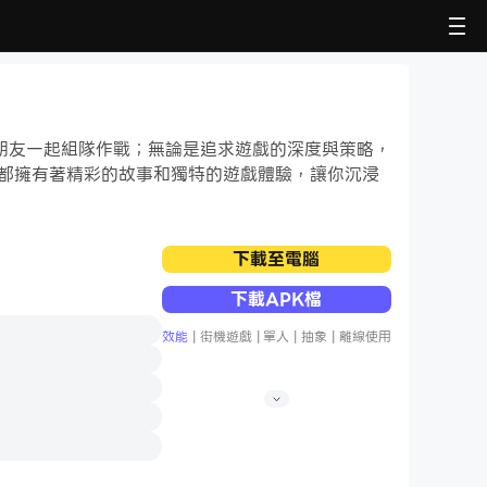
朋友一起組隊作戰；無論是追求遊戲的深度與策略，
自都擁有著精彩的故事和獨特的遊戲體驗，讓你沉浸
下載至電腦
下載APK檔
效能
|
街機遊戲
|
單人
|
抽象
|
離線使用