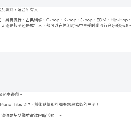
音符流動的快感！
音瓦游戏，适合所有人
流行、古典钢琴、C-pop、K-pop、J-pop、EDM、Hip-Hop
個模式都是驚喜連連！
。无论是孩子还是成年人，都可以在休闲时光中享受时尚流行音乐的乐趣
轻松，钢琴曲的旋律和节奏将自由地在您的手指间流淌。
樂節奏遊戲。
ano Tiles 2™，然後點擊即可彈奏您最喜歡的曲子！
，獲得酷炫獎勵並嘗試限時活動。
题，请发送电子邮件给我们，必要时会立即删除（包括使用的图像）。
樂塊來彈奏鋼琴歌曲。 當你點擊黑色磁磚時，讓鋼琴音樂變得像魔法一樣