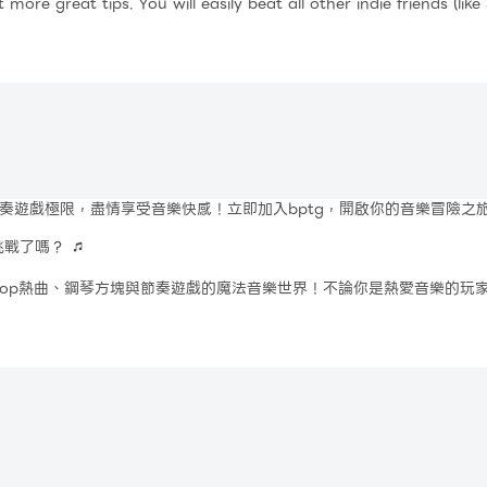
e great tips. You will easily beat all other indie friends (like Si
usic to achieve the highest score.
c! Beat all enemies from Indie cross!
奏遊戲極限，盡情享受音樂快感！立即加入bptg，開啟你的音樂冒險之
戰了嗎？ 🎵
點擊節奏、揮灑指尖，跳進屬於你的無盡舞蹈冒險！
韓國人氣神曲，跟著你最愛的歌手一起點擊熱唱！
節奏感大考驗！
每首舞曲中！
峰！
樂挑戰！