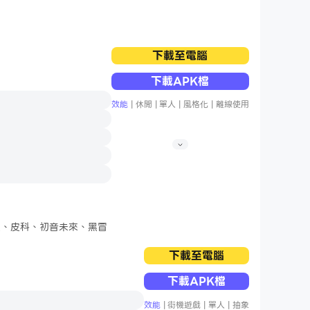
下載至電腦
的音樂節拍舞動前行。
下載APK檔
效能
|
休閒
|
單人
|
風格化
|
離線使用
你能否在壓力下保持鎮定
品質的圖形，盡享極致娛
我們承諾提供與眾不同的
曼、皮科、初音未來、黑冒
下載至電腦
下載APK檔
效能
|
街機遊戲
|
單人
|
抽象