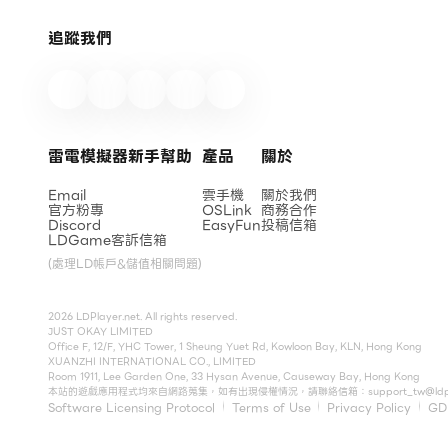
追蹤我們
雷電模擬器新手幫助
產品
關於
Email
雲手機
關於我們
官方粉專
OSLink
商務合作
Discord
EasyFun
投稿信箱
LDGame客訴信箱
(處理LD帳戶&儲值相關問題)
2026 LDPlayer.net. All rights reserved.
JUST OKAY LIMITED
Office F, 12/F, YHC Tower, 1 Sheung Yuet Rd, Kowloon Bay, KLN, Hong Kong
XUANZHI INTERNATIONAL CO., LIMITED
Room 1911, Lee Garden One, 33 Hysan Avenue, Causeway Bay, Hong Kong
本站的遊戲應用程式均來自網路蒐集，如有出現侵權情況，請聯絡信箱：
support_tw@ldp
Software Licensing Protocol
Terms of Use
Privacy Policy
GD