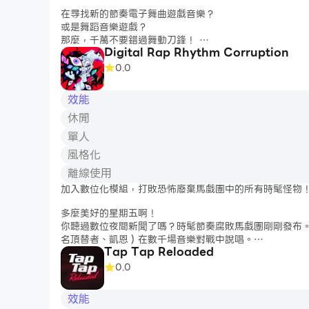
在尋找新的節奏電子舞曲遊戲音樂？
或是舞蹈音樂遊戲？
那麼，千萬不要錯過舞動刀鋒！
Digital Rap Rhythm Corruption
🕺 舞動刀鋒帶來身臨其境的節奏體驗，在之前的手機上
0.0
在這個電子舞曲遊戲中，你可以在道路上切削、跳舞和停
效能
👆
簡單控制項
休閒
向右、向左、向上切，或完全不切！當節拍飛向你時，用
並專注於切削所有舞蹈節拍？只有最有才華的節奏舞者才
單人
風格化
👍
為什麼選擇舞動刀鋒？
▶️
感受節奏：
在舞動刀鋒真正獨特的遊戲機制中，享受音
離線使用
樂。
加入數位化模組，打敗恐怖廢棄馬戲團中的所有時髦怪物
▶️
手工製作的關卡和音樂：
與其他具有生成內容的節奏遊
電子舞曲體驗！
多麼美好的星期五啊！
▶️
具有挑戰性的活動
：在活動中完成目標
你聽過數位夜間新聞了嗎？時髦節奏腐敗馬戲團剛剛發布。在
名頂替者、凱恩）在數千場音樂對戰中說唱。
Tap Tap Reloaded
🎪在一個腐敗的馬戲團，BF醒來發現周圍的一切都很奇怪
0.0
啊？試著克服時髦的數字挑戰，與賈克斯和波米等恐怖怪物
效能