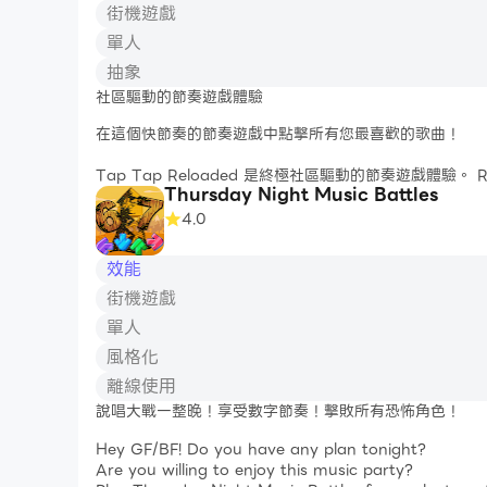
街機遊戲
遊戲玩法
✔️️ 容易玩耍：當彩色箭頭到達得分區域時點擊它們。按
單人
✔️ 用所有難度模式挑戰自己：簡單、普通、困難或地獄。
抽象
✔️️感受數位節奏！搖滾節奏！擊敗所有時髦的大多數人！
社區驅動的節奏遊戲體驗
遊戲特色
在這個快節奏的節奏遊戲中點擊所有您最喜歡的歌曲！
✔️ 全週所有模組等著您探索。
✔️ 透過具有挑戰性的遊戲訓練你的手指。
Tap Tap Reloaded 是終極社區驅動的節奏遊戲體驗。 R
✔️有趣的功能持續更新。
Thursday Night Music Battles
玩家組成的高素質和經驗豐富的團隊提供支持。這個遊戲
✔️ 令人驚嘆的圖形提供身臨其境的遊戲體驗。
4.0
✔️ 無需 wifi - 免費 - 每週更新。
特徵：
您對恐怖節奏遊戲類型充滿熱情嗎？立即嘗試數位說唱
效能
<-- 在線多人遊戲！ --> 和你的朋友一起玩，結識新
街機遊戲
<-- 每週都有新歌！ --> 所以遊戲還沒有你最喜歡
單人
風格化
<-- 可調節速度的練習模式！ --> 在歌曲的某個部分
曲中的多個部分！
離線使用
說唱大戰一整晚！享受數字節奏！擊敗所有恐怖角色！
<-- 完全可定制的遊戲玩法！ --> 無論是調整車道角度
<
Hey GF/BF! Do you have any plan tonight?
Are you willing to enjoy this music party?