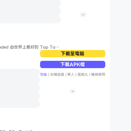
ded 由世界上最好的 Tap Tap
下載至電腦
下載APK檔
效能
|
街機遊戲
|
單人
|
風格化
|
離線使用
可以更改音符速度，並根據需要選擇歌
自定義您的遊戲體驗。