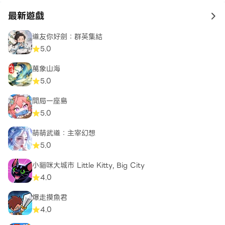
最新遊戲
to 
道友你好劍：群英集結
5.0
萬象山海
5.0
開局一座島
5.0
萌萌武道：主宰幻想
5.0
小貓咪大城市 Little Kitty, Big City
4.0
爆走摸魚君
4.0