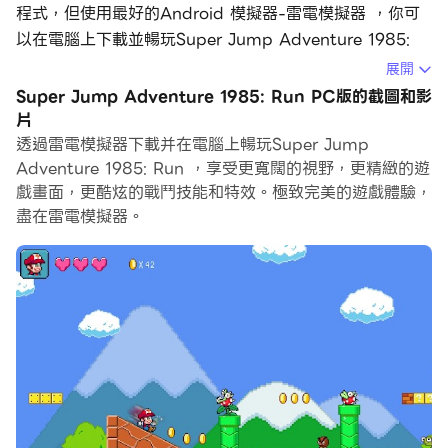
程式，但使用最好的Android 模擬器-雷電模擬器 ，你可
以在電腦上下載並暢玩Super Jump Adventure 1985:
Run。
展開
Super Jump Adventure 1985: Run PC版的截圖和影
在電腦上運行Super Jump Adventure 1985: Run，您可
片
以在大螢幕上清晰地瀏覽, 而用滑鼠和鍵盤操控應用程式比
透過雷電模擬器下載并在電腦上暢玩Super Jump
用觸摸屏鍵盤要快得多，同時你將永遠不必擔心設備的電量
Adventure 1985: Run ，享受更寬闊的視野，更精緻的遊
問題。
戲畫面，更酷炫的戰鬥技能和特效。極致完美的遊戲體驗，
盡在雷電模擬器。
通過多開和同步功能，你甚至可以在PC上運行多個應用程
式和帳戶。
而文件互傳功能讓分享圖像、影片和文件也變得非常容易。
下載Super Jump Adventure 1985: Run並在PC上運
行。享受PC端的大螢幕和高畫質畫質吧!
您是否曾經想在現代智能手機上重溫 2d 像素的樂趣，但
因為沒有足夠好的手機而無法實現？那麼我們有適合您的東