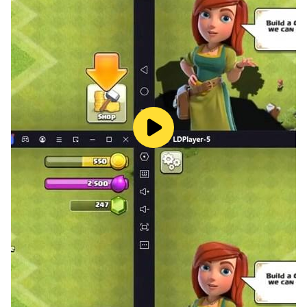
- 適合所有年齡段
- 智能手機和平板電腦支持
怎麼玩：
-[箭頭鍵]：跳躍和奔跑
-[心]：額外的生命
-[花]：額外的彈藥
-[STAR]：盾牌