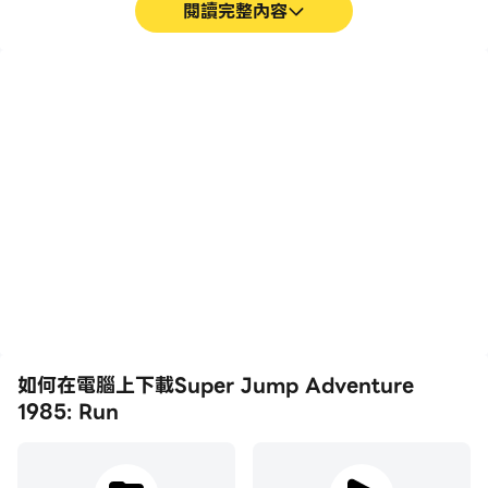
閱讀完整內容
高幀率
影片錄製
在高FPS的支援下，Super
輕鬆記錄下在Super
Jump Adventure 1985:
Jump Adventure 1985:
Run遊戲的畫面更加流暢，
Run中的賽事表現和操作過
動作更加連貫，增強了玩
程，有助於學習和改進駕駛
Super Jump Adventure
技術，或者與其他玩家分享
1985: Run的視覺體驗和沉
自己的遊戲經歷和成就。
浸感。
如何在電腦上下載Super Jump Adventure
1985: Run