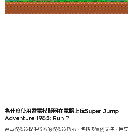
西！ Super Jump Adventure 1985 是一款經典的跳躍
和奔跑平台遊戲，類似於懷舊的 8 位像素圖形和舊時代的
遊戲風格。森林、地牢、海底、城堡，熟悉的世界等你再次
探索。只有這一次，新的機制和故事帶來更多樂趣！
我們的英雄需要你的幫助來打破障礙，找到寶藏，拯救公
主！在你史詩般的旅程中，你會找到強大的魔法物品來幫助
你擊敗敵人並逃離危險的陷阱。不過別擔心，可愛的公主在
最後的城堡等著你去救她，還有龍王囤積的無數寶物。龍王
和他的軍隊不會輕易放棄公主，所以他設置了數百個具有挑
戰性的關卡來阻止你獲勝。所以，問題是，你準備好加入了
嗎？我們走吧！
為什麼使用雷電模擬器在電腦上玩Super Jump
Adventure 1985: Run ?
雷電模擬器提供獨有的模擬器功能，包括多實例支持、巨集