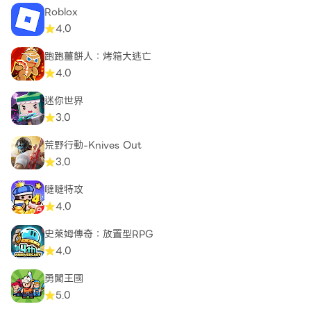
Roblox
4.0
跑跑薑餅人：烤箱大逃亡
4.0
迷你世界
3.0
荒野行動-Knives Out
3.0
噠噠特攻
4.0
史萊姆傳奇：放置型RPG
4.0
勇闖王國
5.0