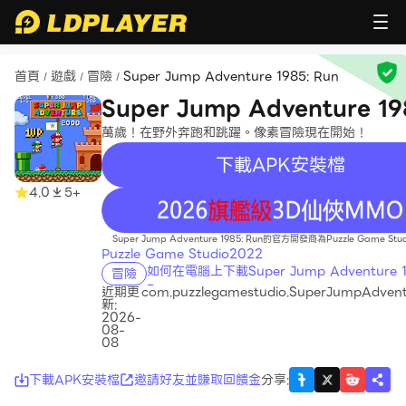
首頁
遊戲
冒險
Super Jump Adventure 1985: Run
/
/
/
Super Jump Adventure 19
Run
萬歲！在野外奔跑和跳躍。像素冒險現在開始！
下載APK安裝檔
4.0
5+
recommend
Super Jump Adventure 1985: Run的官方開發商為Puzzle Game Stu
Puzzle Game Studio2022
如何在電腦上下載Super Jump Adventure 1
冒險
Run
近期更
com.puzzlegamestudio.SuperJumpAdven
新:
2026-
08-
08
下載APK安裝檔
邀請好友並賺取回饋金
分享
: