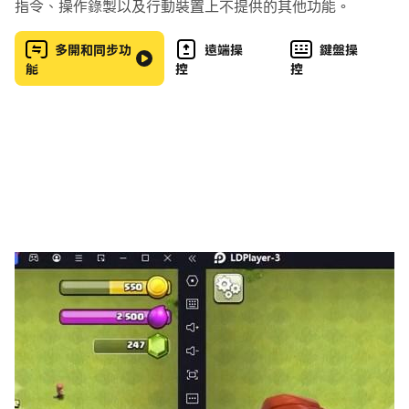
全新的機制與經典的 Super Jump 遊戲風格，Super
指令、操作錄製以及行動裝置上不提供的其他功能。
Jump Adventure 1985 是現代與復古的完美結合！
多開和同步功
遠端操
鍵盤操
能
控
控
特徵：
-驚人的故事情節
- 數百個具有挑戰性的關卡（更多關卡即將推出）
- 具有流暢動畫的像素圖形
- 經典的 8 位音樂
- 直觀的觸摸屏控制
-獎金獎勵等級