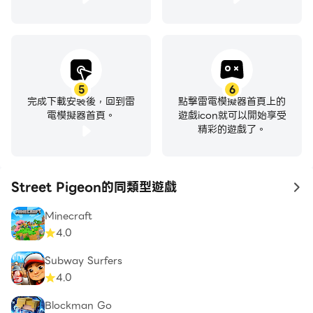
5
6
完成下載安裝後，回到雷
點擊雷電模擬器首頁上的
電模擬器首頁。
遊戲icon就可以開始享受
精彩的遊戲了。
Street Pigeon的同類型遊戲
to
Minecraft
4.0
Subway Surfers
4.0
Blockman Go