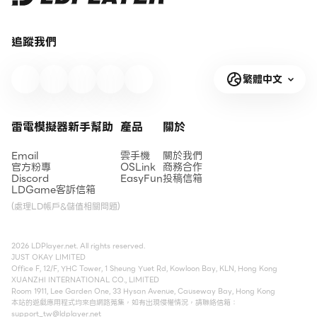
追蹤我們
繁體中文
雷電模擬器新手幫助
產品
關於
Email
雲手機
關於我們
官方粉專
OSLink
商務合作
Discord
EasyFun
投稿信箱
LDGame客訴信箱
(處理LD帳戶&儲值相關問題)
2026 LDPlayer.net. All rights reserved.
JUST OKAY LIMITED
Office F, 12/F, YHC Tower, 1 Sheung Yuet Rd, Kowloon Bay, KLN, Hong Kong
XUANZHI INTERNATIONAL CO., LIMITED
Room 1911, Lee Garden One, 33 Hysan Avenue, Causeway Bay, Hong Kong
本站的遊戲應用程式均來自網路蒐集，如有出現侵權情況，請聯絡信箱：
support_tw@ldplayer.net