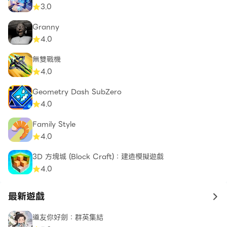
3.0
Granny
4.0
無雙戰機
4.0
Geometry Dash SubZero
4.0
Family Style
4.0
3D 方塊城 (Block Craft)：建造模擬遊戲
4.0
最新遊戲
to 
道友你好劍：群英集結