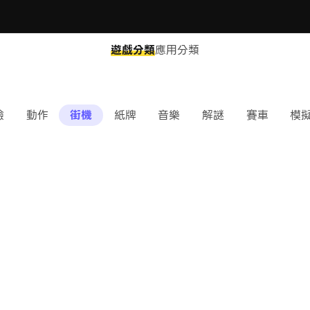
遊戲分類
應用分類
險
動作
街機
紙牌
音樂
解謎
賽車
模