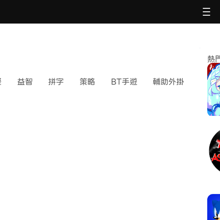
熱
擬
益智
拼字
策略
BT手遊
輔助外掛