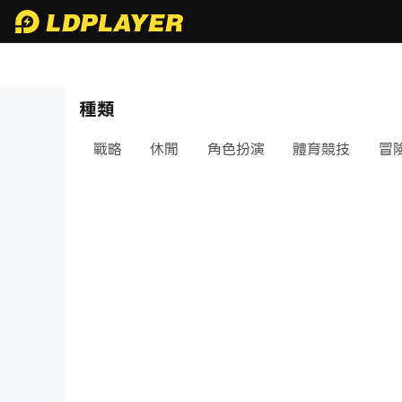
種類
戰略
休閒
角色扮演
體育競技
冒