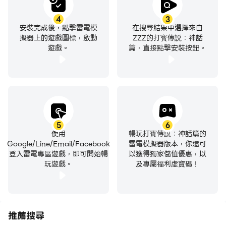
4
3
安裝完成後，點擊雷電模
在搜尋結果中選擇來自
擬器上的遊戲圖標，啟動
ZZZ的打寳傳説：神話
遊戲。
篇，直接點擊安裝按鈕。
5
6
使用
暢玩打寳傳説：神話篇的
Google/Line/Email/Facebook
雷電模擬器版本，你還可
登入雷電專區遊戲，即可開始暢
以獲得獨家儲值優惠，以
玩遊戲。
及專屬福利虛寶碼！
推薦搜尋