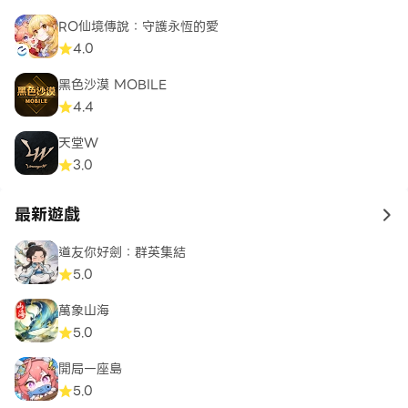
RO仙境傳說：守護永恆的愛
4.0
黑色沙漠 MOBILE
4.4
天堂W
3.0
最新遊戲
to 
道友你好劍：群英集結
5.0
萬象山海
5.0
開局一座島
5.0