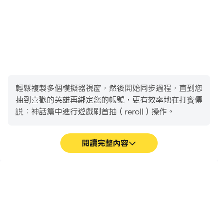
輕鬆複製多個模擬器視窗，然後開始同步過程，直到您
抽到喜歡的英雄再綁定您的帳號，更有效率地在打寳傳
説：神話篇中進行遊戲刷首抽（reroll）操作。
閱讀完整內容
高幀率
鍵盤和滑鼠
在高FPS的支援下，打寳傳
在打寳傳説：神話篇中，玩
説：神話篇遊戲的畫面更加
家需要頻繁地進行操作，例
流暢，動作更加連貫，增強
如移動角色、選擇技能、進