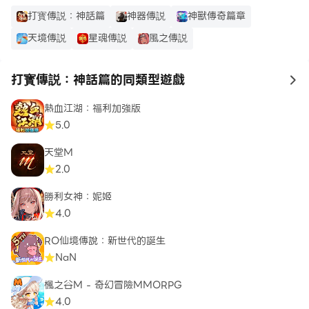
打寳傳説：神話篇
神器傳説
神獸傳奇篇章
天境傳説
星魂傳説
風之傳説
打寳傳説：神話篇的同類型遊戲
to
熱血江湖：福利加強版
5.0
天堂M
2.0
勝利女神：妮姬
4.0
RO仙境傳說：新世代的誕生
NaN
楓之谷M - 奇幻冒險MMORPG
4.0