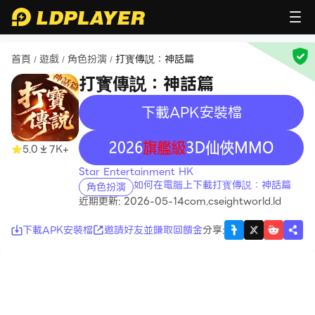
首頁
遊戲
角色扮演
打寳傳説：神話篇
/
/
/
打寳傳説：神話篇
下載APK安裝檔
recommend
recommend
5.0
7K+
Star Entertainment HK
如何在電腦上下載打寳傳説：神話篇
角色扮演
近期更新: 2026-05-14
com.cseightworld.ld
下載APK安裝檔
邀請好友並賺取回饋金
分享
: