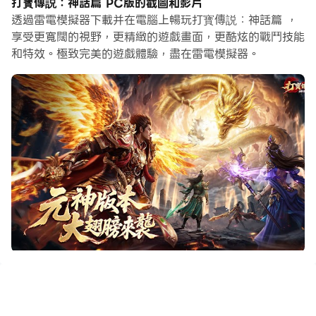
打寳傳説：神話篇 PC版的截圖和影片
用的。你可以使用他們去複製多個模擬器然後開始同步過
透過雷電模擬器下載并在電腦上暢玩打寳傳説：神話篇 ，
程。綁定您的帳號直到您抽到喜歡的英雄。
享受更寬闊的視野，更精緻的遊戲畫面，更酷炫的戰鬥技能
和特效。極致完美的遊戲體驗，盡在雷電模擬器。
此外，操作錄製對於那些需要你升級和完成任務的遊戲是一
個很棒的選擇！運行同步器並錄製您的操作，然後即時地重
複主實例的操作。通過這樣做，您可以同時執行2個或更多
的帳戶。你可以總在其他人之前得到你想要的英雄！這要歸
功於更快的刷初始和更省時的召喚！現在就開始在電腦上下
載和玩打寳傳説：神話篇吧！
二十載傳世經典，今朝神話再臨！
《打寶傳說：神話篇》完美復刻經典傳世玩法，並融入東方神話元
素，打造出一個光怪陸離的熱血世界。這裡沒有繁瑣的任務，只有
最純粹的PK快感和極致的打寶體驗。瑪法大陸的風雲已經變色，天
宮之上的寶座虛位以待，戰士們，是時候拔劍出鞘，書寫屬於你的
不朽傳說！