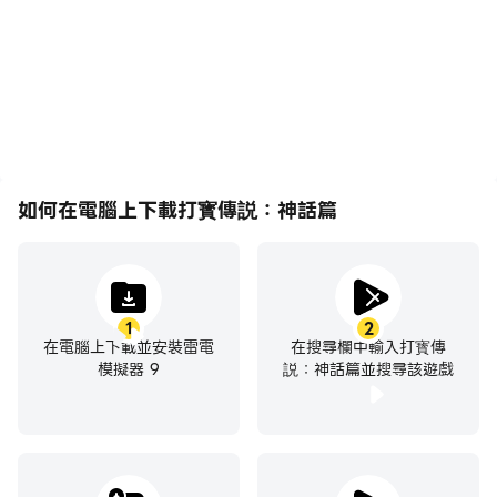
了玩打寳傳説：神話篇的視
行戰鬥等，而鍵盤和滑鼠能
覺體驗和沉浸感。
夠提供更方便、更快速的操
作響應。
如何在電腦上下載打寳傳説：神話篇
1
2
在電腦上下載並安裝雷電
在搜尋欄中輸入打寳傳
模擬器 9
説：神話篇並搜尋該遊戲