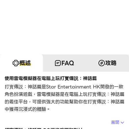
概述
FAQ
攻略
使用雷電模擬器在電腦上玩打寳傳説：神話篇
打寳傳説：神話篇是Star Entertainment HK開發的一款
角色扮演遊戲，雷電模擬器是在電腦上玩打寳傳説：神話篇
的最佳平台，可提供強大的功能幫助你在打寳傳説：神話篇
中獲得沉浸式的體驗。
當你在電腦上玩打寳傳説：神話篇的時候，作為一個想要運
展開
行新帳號的初始玩家，多開和同步器功能對於首抽是非常有