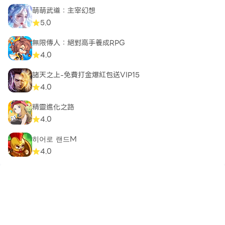
萌萌武道：主宰幻想
5.0
無限傳人：絕對高手養成RPG
4.0
諸天之上-免費打金爆紅包送VIP15
4.0
精靈進化之路
4.0
히어로 랜드M
4.0