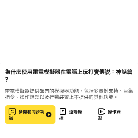
🗡️ 兄弟集結，決戰天宮：呼朋喚友，萬人同屏，誓要拿下天宮霸主
之位！
💎 無限打寶，百倍爆率：滿屏光柱，神裝遍地，此生不再為裝備發
愁！
👥 分身助戰，戰力狂飆：獨創分身系統，雙倍輸出，極限合擊秒殺
全場！
🎁 輕鬆不課，福利爆倉：散人天堂，打怪掉元寶，VIP特權免費
送！
為什麼使用雷電模擬器在電腦上玩打寳傳説：神話篇
?
雷電模擬器提供獨有的模擬器功能，包括多實例支持、巨集
指令、操作錄製以及行動裝置上不提供的其他功能。
多開和同步功
遠端操
操作錄
能
控
製