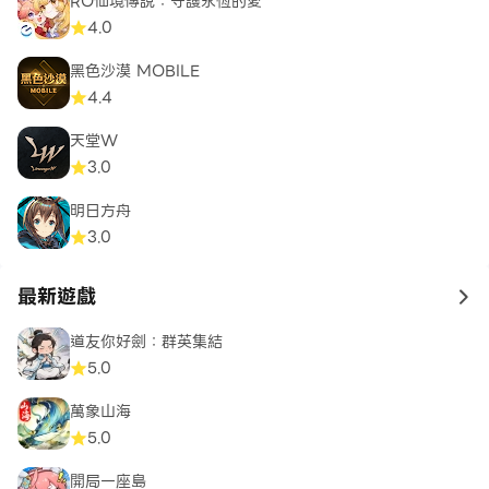
RO仙境傳說：守護永恆的愛
4.0
黑色沙漠 MOBILE
4.4
天堂W
3.0
明日方舟
3.0
最新遊戲
to 
道友你好劍：群英集結
5.0
萬象山海
5.0
開局一座島