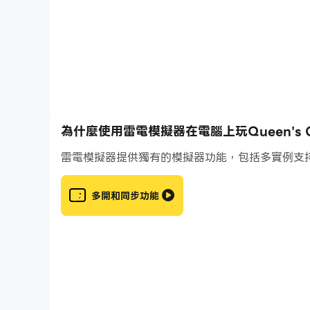
做出決定皇冠命運的決定！
--浪漫故事--
遇見英俊的貴族公爵和英勇的騎士。誰將成為那個
--精美服裝--
從數百種奢華的服裝和奢華的珠寶中進行選擇，以
--忠誠的合作夥伴--
與歷史人物交朋友，打敗你的敵人，獲得榮​​耀！
為什麼使用雷電模擬器在電腦上玩Queen's C
--聯盟--
與其他玩家建立聯盟以擊退敵對勢力！
雷電模擬器提供獨有的模擬器功能，包括多實例支
--培養教子--
與您的知己一起撫養教子並與他們結婚以獲得盟友
多開和同步功能
現在，戴上王冠，踏上這充滿浪漫色彩的冒險之旅