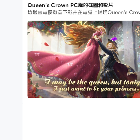
此外，操作錄製對於那些需要你升級和完成任務的
Queen's Crown PC版的截圖和影片
2個或更多的帳戶。你可以總在其他人之前得到你想要
透過雷電模擬器下載并在電腦上暢玩Queen's 
曾經的貴族公主，如今的皇室囚徒。
王冠的命運掌握在你手中，你會走哪條路？
全新的愛情換裝遊戲《女王的王冠》將帶你回到英
- 成為傳奇的“光榮女王”，在忠誠夥伴的幫助下
- 結識迷人的知己，並與他們開始獨特的浪漫之旅
- 搭配精緻的文藝復興時裝，在不同的場合彰顯你
- 體驗皇室奢華奢華的生活。
你準備好迎接充滿浪漫和幻想的迷人冒險了嗎？
開始了！
[遊戲特色]
--傳奇劇情--