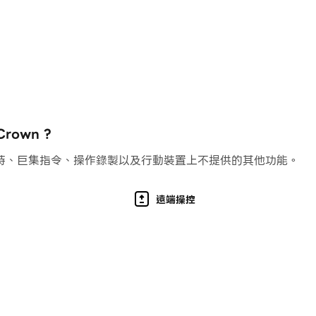
人？
提升您的美感！
rown ?
持、巨集指令、操作錄製以及行動裝置上不提供的其他功能。
並增加您的權威！
遠端操控
，寫下你自己的女王故事吧。