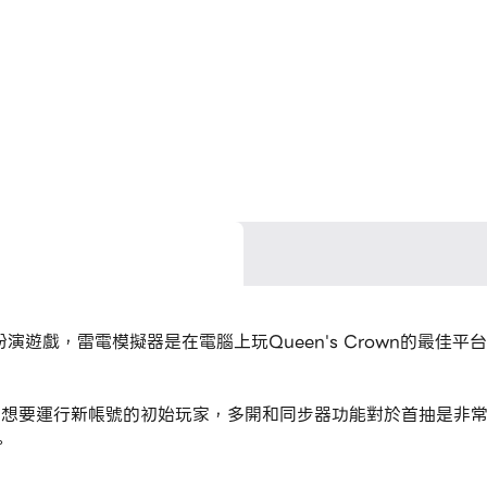
款角色扮演遊戲，雷電模擬器是在電腦上玩Queen's Crown的最佳平
作為一個想要運行新帳號的初始玩家，多開和同步器功能對於首抽是
。