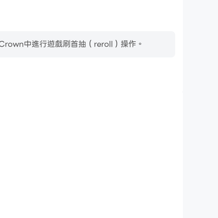
wn中進行遊戲刷首抽（reroll）操作。
鍵盤和滑鼠
玩家需要頻繁地進行操作，例如移動角色、選擇技能、進行戰鬥
鼠能夠提供更方便、更快速的操作響應。