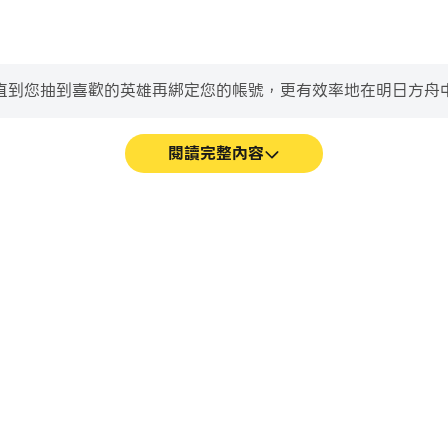
到您抽到喜歡的英雄再綁定您的帳號，更有效率地在明日方舟中進行
閱讀完整內容
作更加連貫，增強了玩明日方舟的
在明日方舟中，玩家需要頻繁
鍵盤和滑鼠