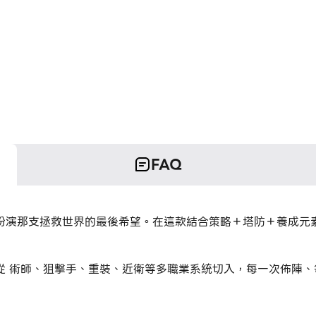
FAQ
扮演那支拯救世界的最後希望。在這款結合策略＋塔防＋養成元素
從 術師、狙擊手、重裝、近衛等多職業系統切入，每一次佈陣