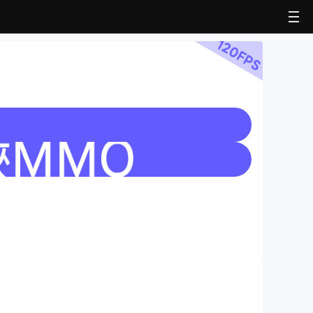
120
FPS