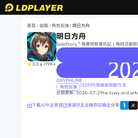
首頁
遊戲
角色扮演
明日方舟
/
/
/
明日方舟
SideStory「雅賽努斯復仇記」限時活動
3.0
119K+
recommend
GRYPHLINE
120FPS高幀率開啟方法
角色扮演
近期更新: 2026-07-29
tw.txwy.and.ark
下載APK安裝檔
邀請好友並賺取回饋金
分享
: