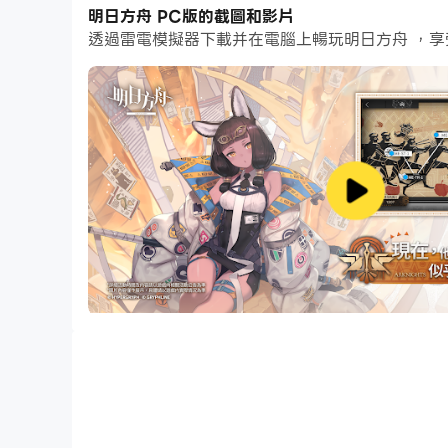
遊戲玩法
明日方舟 PC版的截圖和影片
透過雷電模擬器下載并在電腦上暢玩明日方舟 ，
職業搭配與站位策略
：術師、狙擊、重裝、近衛、
章節使命與掃蕩養成
：完成主線章節、探索危險區
基建與經營系統
：經營 「羅德島」基建，建造設
活動與限定內容
：定期推出主題活動、新干員、新
遊戲特色
策略深度與養成元素並存
：不只是戰鬥，還有干員
精緻視覺與音效呈現
：從角色設計到背景音樂，都
持續更新內容
：主線、活動、限定角色不斷推出，
適合各類玩家
：既可當做輕度策略養成遊戲，也適
《明日方舟》邀請你踏上這條艱難但充滿希望的旅