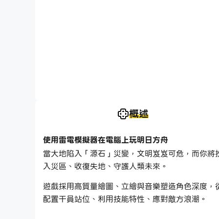
概述
使用雷電模擬器在電腦上玩明日方舟
當大地陷入「源石」災變，文明岌岌可危，而你將
入災區、收復失地、守護人類未來。
遊戲採用高質量繪圖、立繪與音樂塑造角色深度，
配置干員站位、利用技能特性、應對敵方浪潮。