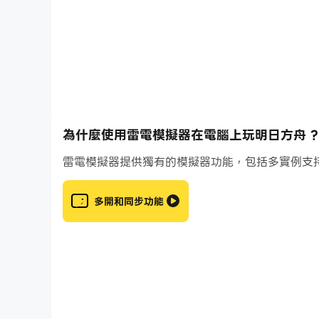
現在，拉起戰略地圖，指揮你的幹員，守護這片受
為什麼使用雷電模擬器在電腦上玩明日方舟 ?
雷電模擬器提供獨有的模擬器功能，包括多實例支
多開和同步功能