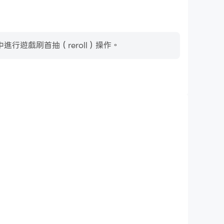
遊戲刷首抽（reroll）操作。
鍵盤和滑鼠
地進行操作，例如移動角色、選擇技能、進行戰鬥等，而
能夠提供更方便、更快速的操作響應。