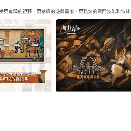
享受更寬闊的視野，更精緻的遊戲畫面，更酷炫的戰鬥技能和特效
支援等多職業干員自由搭配，使用者需掌握各職業特性與站位策
域、參與活動，獲得經驗、資源與新干員。
施、提升效率，為戰場提供後勤保障。
劇情，讓玩家持續投入更新內容。
羈絆、故事情節、世界觀探索。
打造專業級品質。
遊戲生命力強。
合追求深度分析的玩家。
途，當羅德島的指揮官，你的每一次決策都將影響未來的命運。