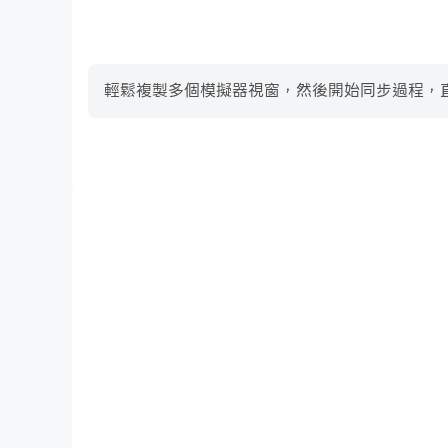
輕鬆複製多個模擬器視窗，然後開始同步過程，直
高幀率
在高FPS的支援下，明日方舟遊戲的畫面更加流暢，動
視覺體驗和沉浸感。