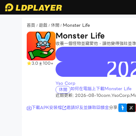
首頁
遊戲
休閒
Monster Life
/
/
/
Monster Life
收養一個怪物並寵愛他，讓他變得強壯並
3.0
100+
recommend
Yso Corp
如何在電腦上下載Monster Life
休閒
近期更新: 2026-08-10
com.YsoCorp.Mo
下載APK安裝檔
邀請好友並賺取回饋金
分享
: