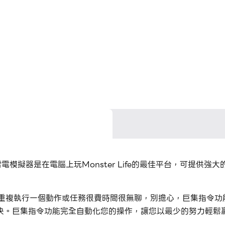
戲，雷電模擬器是在電腦上玩Monster Life的最佳平台，可提供強大
果你覺得重複執行一個動作或任務很費時間很無聊，別擔心，巨集指
決。巨集指令功能完全自動化您的操作，讓您以最少的努力輕鬆