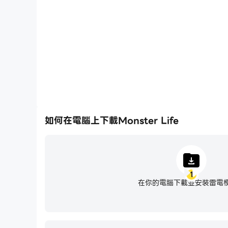
將一系列的操作組合成一個按鍵，幫助你在Monster 
化的刷圖過程，提高遊戲效率
如何在電腦上下載Monster Life
1
在你的電腦下載並安裝雷電