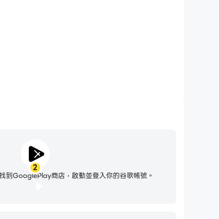
ife，無需擔心電量不足和設備發熱等問題，想玩多久就玩多
久。
2
到GooglePlay商店，啟動並登入你的谷歌帳號。