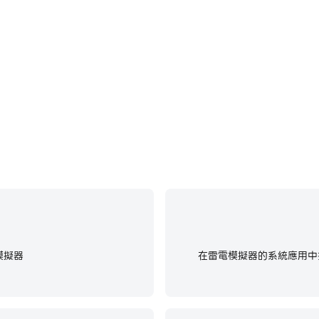
Life中快速、自動地通過前期機械
在電腦上運行Monster L
和體驗。
模擬器
在雷電模擬器的系統應用中找