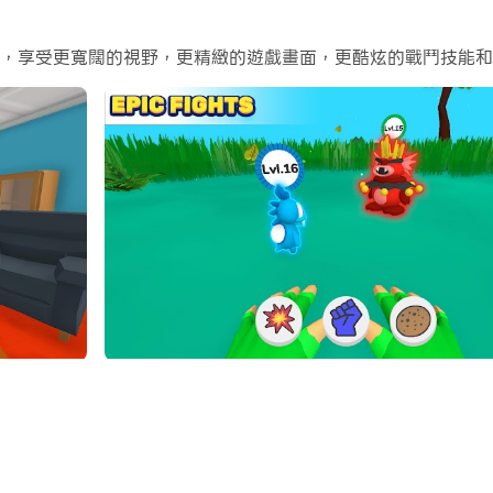
ic battles with order monster !
Life ，享受更寬闊的視野，更精緻的遊戲畫面，更酷炫的戰鬥技