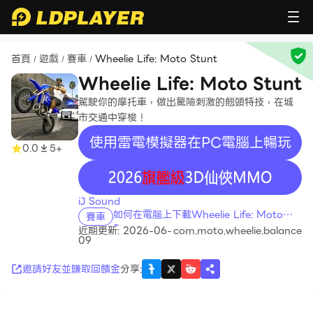
首頁
遊戲
賽車
Wheelie Life: Moto Stunt
/
/
/
Wheelie Life: Moto Stunt
駕駛你的摩托車，做出驚險刺激的翹頭特技，在城
市交通中穿梭！
使用雷電模擬器在PC電腦上暢玩
0.0
5+
recommend
iJ Sound
如何在電腦上下載Wheelie Life: Moto
賽車
Stunt
近期更新: 2026-06-
com.moto.wheelie.balance
09
邀請好友並賺取回饋金
分享
: