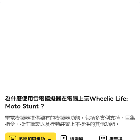
wheel in the air as long as possible. This moto
challenge requires elite precision to navigate
through every bike track in your Wheelie Life.
Feel the elite thrill as you tilt and accelerate your
moto at the right moment to maintain the perfect
wheelie. From moto city streets to mountain bike
paths, every elite track is a new test for a moto
stunt master.
📦 𝗛𝗶𝗴𝗵𝗹𝗶𝗴𝗵𝘁𝘀
為什麼使用雷電模擬器在電腦上玩Wheelie Life:
Pull epic wheelie stunts and break bike distance
Moto Stunt ?
records.
雷電模擬器提供獨有的模擬器功能，包括多實例支持、巨集
指令、操作錄製以及行動裝置上不提供的其他功能。
Unlock a variety of elite motorcycles and
professional moto dirt bikes.
多開和同步功
遠端操
鍵盤操