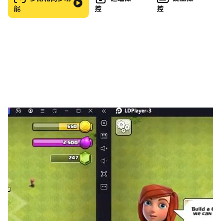
能
控
控
Master realistic physics-based moto and bike
control in Wheelie Life.
Explore different elite maps from moto urban to
nature bike trails.
Customize your elite rider and unique moto bike
style.
⚡ 𝗠𝗼𝘁𝗼 𝗚𝗮𝗺𝗲 𝗙𝗲𝗮𝘁𝘂𝗿𝗲𝘀
Simple and intuitive wheelie tilt or touch controls.
Endless bike gameplay with increasing elite
difficulty.
High-quality moto graphics and smooth bike