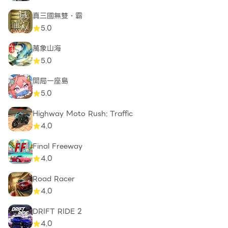
真三國無雙・霸
5.0
萬象山海
5.0
開局一座島
5.0
Highway Moto Rush: Traffic
4.0
Final Freeway
4.0
Road Racer
4.0
DRIFT RIDE 2
4.0