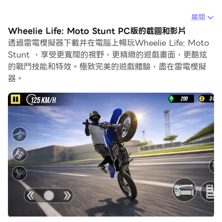
在電腦上運行Wheelie Life: Moto Stunt，您可以在大螢
展開
幕上清晰地瀏覽, 而用滑鼠和鍵盤操控應用程式比用觸摸屏
Wheelie Life: Moto Stunt PC版的截圖和影片
鍵盤要快得多，同時你將永遠不必擔心設備的電量問題。
透過雷電模擬器下載并在電腦上暢玩Wheelie Life: Moto
Stunt ，享受更寬闊的視野，更精緻的遊戲畫面，更酷炫
通過多開和同步功能，你甚至可以在PC上運行多個應用程
的戰鬥技能和特效。極致完美的遊戲體驗，盡在雷電模擬
式和帳戶。
器。
而文件互傳功能讓分享圖像、影片和文件也變得非常容易。
下載Wheelie Life: Moto Stunt並在PC上運行。享受PC
端的大螢幕和高畫質畫質吧!
Master the art of the wheelie in 𝗪𝗵𝗲𝗲𝗹𝗶𝗲 𝗟𝗶𝗳𝗲:
𝗠𝗼𝘁𝗼 𝗦𝘁𝘂𝗻𝘁! 🏍️
Become an elite rider and show off your moto
skills in the most satisfying bike balance game.
Your wheelie goal is simple: keep the front bike