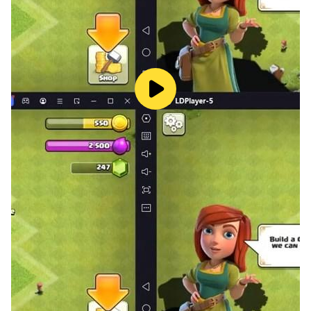
animations.
Addictive ASMR-style moto engine sounds for an
elite experience.
Global wheelie leaderboards to compete with
moto friends.
Can you hold the bike balance and become the
elite king of the road? Run, flip, and dominate the
moto world in 𝗪𝗵𝗲𝗲𝗹𝗶𝗲 𝗟𝗶𝗳𝗲: 𝗠𝗼𝘁𝗼 𝗦𝘁𝘂𝗻𝘁! 🚀