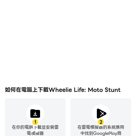
高幀率
影片錄製
在高FPS的支援下，
輕鬆記錄下在Wheelie
Wheelie Life: Moto
Life: Moto Stunt中的賽
Stunt遊戲的畫面更加流
事表現和操作過程，有助於
暢，動作更加連貫，增強了
學習和改進駕駛技術，或者
玩Wheelie Life: Moto
與其他玩家分享自己的遊戲
Stunt的視覺體驗和沉浸
經歷和成就。
感。
如何在電腦上下載Wheelie Life: Moto Stunt
1
2
在你的電腦下載並安裝雷
在雷電模擬器的系統應用
電模擬器
中找到GooglePlay商