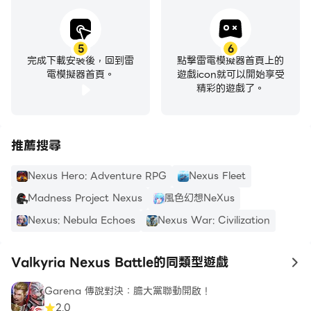
5
6
完成下載安裝後，回到雷
點擊雷電模擬器首頁上的
電模擬器首頁。
遊戲icon就可以開始享受
精彩的遊戲了。
推薦搜尋
Nexus Hero: Adventure RPG
Nexus Fleet
Madness Project Nexus
風色幻想NeXus
Nexus: Nebula Echoes
Nexus War: Civilization
Valkyria Nexus Battle的同類型遊戲
to
Garena 傳說對決：膽大黨聯動開啟！
2.0