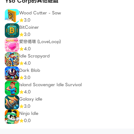
Yso Corp的其他遊戲
Wood Cutter - Saw
3.0
BitCoiner
3.0
愛戀循環 (LoveLoop)
4.0
Idle Scrapyard
4.0
Dark Blob
3.0
Island Scavenger Idle Survival
4.0
Galaxy idle
3.0
Ninja Idle
0.0