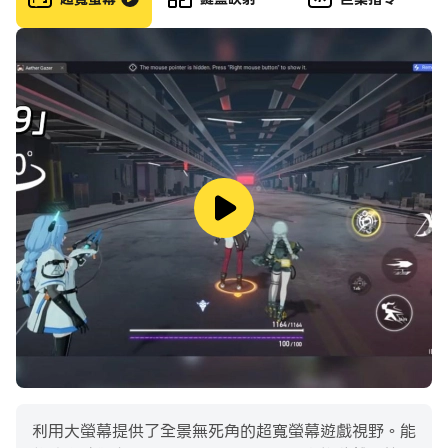
again until your formation clicks.
Between battles, your roster keeps growing. Level
up your favorite Valkyrias, deepen their affinity,
master their weapons, and empower each class
through statues and gear. Little by little, the girls
you choose become the core of your own strategy.
Play a quick battle, improve your squad, and
return stronger for the next wave. If you like
anime-style heroines, tactical placement,
satisfying upgrades, and the thrill of watching a
build come together, the Nexus is waiting.
利用大螢幕提供了全景無死角的超寬螢幕遊戲視野。能