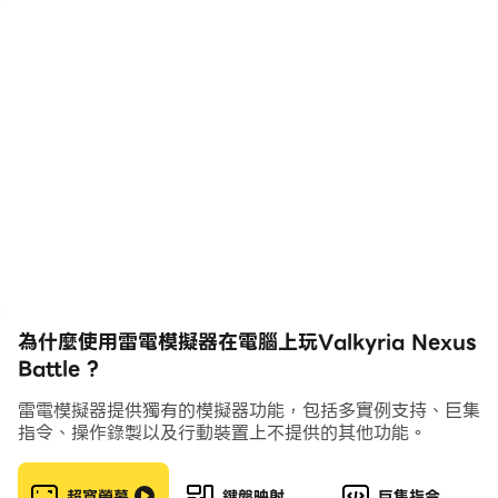
turn the tide with healing, barriers, and magic.
Your job is not only to collect them. It is to
understand how they fight together.
Before each wave, the battlefield is in your hands.
Place your Valkyrias, shape the formation, and
decide who protects, who attacks, and who
supports the team. Then the wave begins, and
every choice you made comes alive: blades flash,
spells burst, shields hold, projectiles fly, and
special powers trigger when the moment is right.
為什麼使用雷電模擬器在電腦上玩Valkyria Nexus
The strongest squad is not always the loudest
Battle ?
one. A guardian in the right lane can buy time. A
雷電模擬器提供獨有的模擬器功能，包括多實例支持、巨集
support Valkyria can keep the team alive. A well-
指令、操作錄製以及行動裝置上不提供的其他功能。
placed attacker can break a wave before it
reaches your line. Rearrange, upgrade, and try
超寬螢幕
鍵盤映射
巨集指令