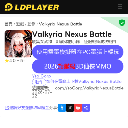
首頁
遊戲
動作
Valkyria Nexus Battle
/
/
/
Valkyria Nexus Battle
收集女武神，組成你的小隊，征服戰術波次戰鬥！
使用雷電模擬器在PC電腦上暢玩
4.0
5+
recommend
Yso Corp
如何在電腦上下載Valkyria Nexus Battle
動作
近期更新:
com.YsoCorp.ValkyriaNexusBattle
2026-07-
22
邀請好友並賺取回饋金
分享
: