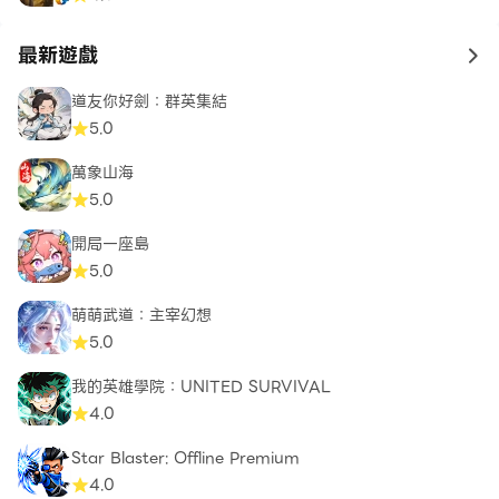
最新遊戲
to 
道友你好劍：群英集結
5.0
萬象山海
5.0
開局一座島
5.0
萌萌武道：主宰幻想
5.0
我的英雄學院：UNITED SURVIVAL
4.0
Star Blaster: Offline Premium
4.0