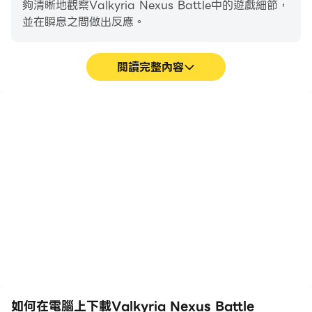
夠清晰地觀察Valkyria Nexus Battle中的遊戲細節，
並在瞬息之間做出反應。
閱讀完整內容
高幀率
超長續航
在高FPS的支援下，
在電腦上運行Valkyria
Valkyria Nexus Battle遊
Nexus Battle，無需擔心
戲的畫面更加流暢，動作更
電量不足和設備發熱等問
加連貫，增強了玩
題，想玩多久就玩多久。
Valkyria Nexus Battle的
視覺體驗和沉浸感。
如何在電腦上下載Valkyria Nexus Battle