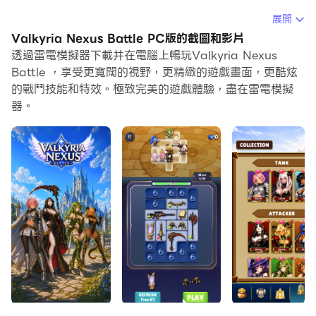
當你在電腦上玩Valkyria Nexus Battle的時候，你可以調
展開
整幀頻設定，享受流暢的遊戲體驗和酷炫的遊戲畫面。
Valkyria Nexus Battle PC版的截圖和影片
透過雷電模擬器下載并在電腦上暢玩Valkyria Nexus
雷電模擬器還提供配置好的鍵盤映射，以最大限度地方便你
Battle ，享受更寬闊的視野，更精緻的遊戲畫面，更酷炫
控制整個遊戲的操作。鍵盤映射功能的不斷最佳化還提高了
的戰鬥技能和特效。極致完美的遊戲體驗，盡在雷電模擬
按鍵靈敏度和技能釋放精準度。為了增強你的遊戲體驗，雷
器。
電模擬器還為你配置了特殊的按鈕，如射擊按鈕、隱藏滑鼠
按鈕、連續按鍵等。
如果你想用遊戲手把玩遊戲，自動啟用的遊戲手把檢測可以
幫助你在幾個簡單的點擊中自訂控制，自由移動你的英雄。
現在就開始在電腦上下載和玩Valkyria Nexus Battle吧！
Welcome to Valkyria Nexus Battle.
A strange Nexus has opened, and Valkyrias from
distant realms are gathering for war. Some shield
the front line, some strike from afar, and some