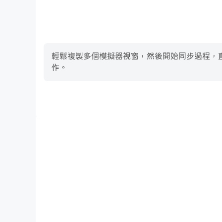
輕鬆複製多個模擬器視窗，然後開始同步過程，直到您抽
作。
高幀率
在高FPS的支援下，Mini World Craftsman
強了玩Mini World Craftsman