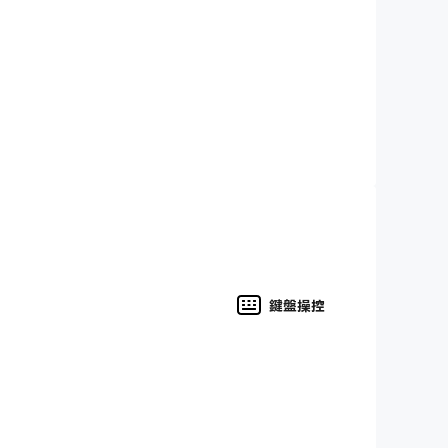
的不二之選。憑藉其令人驚嘆的圖形、廣闊的開放世界和
Craftsman，開始製作您自己的迷你世界吧！
鍵盤操控