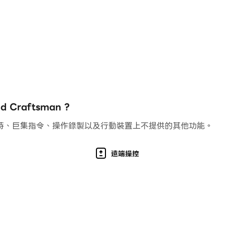
布，總有新的東西等著你去發現。
合在一起的遊戲，Mini World Craftsman 就是您
數小時的娛樂。那為什麼還要等？今天就下載 Mini World 
est 程序的代碼，LGPL：。
inetest 從 Minetest 數字開發人員處獲取更新的代碼
Craftsman ?
持、巨集指令、操作錄製以及行動裝置上不提供的其他功能。
遠端操控