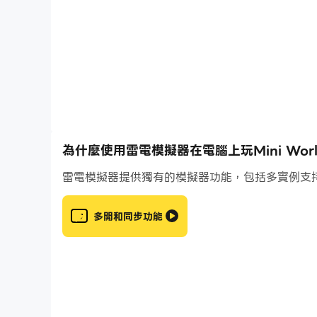
和引人入勝的體驗。隨著頻繁的更新和新內容的發
因此，如果您正在尋找一款將製作的興奮與探索的樂趣結
無限的可能性，這款遊戲一定會為所有年齡段的玩家提供
Mini World Craftsman 使用來自開源 minet
您可以在 https://github.com/minetest/m
為什麼使用雷電模擬器在電腦上玩Mini World 
雷電模擬器提供獨有的模擬器功能，包括多實例支
多開和同步功能