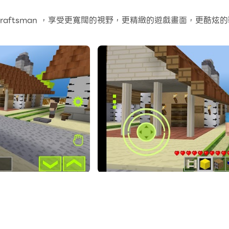
個應用程式和帳戶。
d Craftsman ，享受更寬闊的視野，更精緻的遊戲畫面，更
常容易。
。享受PC端的大螢幕和高畫質畫質吧!
一無二的開放世界遊戲，將製作的興奮與探索的樂趣結合在一起。在這個
有令人驚嘆的圖形、廣闊的開放世界和無限的可能性，是任何希望釋放創
於製作。玩家從一套基本的工具和材料開始，然後可以自由探索周圍的世
到精心設計的結構和建築物。有超過 500 種不同的製作配方
ftsman 還提供了一個完全實現的開放世界供玩家探索。從連綿起
和各種不同的生物群落可供探索，每一次新發現都是一次全新的
作遊戲的區別之一是它對社區的重視。玩家可以與朋友組隊，共同應對挑
家聯繫並與世界分享您的創作。
最令人印象深刻的是它對細節的關注。從令人驚嘆的圖形到逼真的物理引