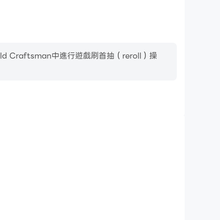
aftsman中進行遊戲刷首抽（reroll）操
影片錄製
Craftsman中的賽事表現和操作過程，有助於學習和改進駕
與其他玩家分享自己的遊戲經歷和成就。