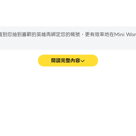
到喜歡的英雄再綁定您的帳號，更有效率地在Mini World Cr
閱讀完整內容
遊戲的畫面更加流暢，動作更加連貫，增
輕鬆記錄下在Mini World 
的視覺體驗和沉浸感。
駛技術，或者