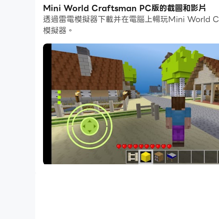
通過多開和同步功能，你甚至可以在PC上運行多
Mini World Craftsman PC版的截圖和影片
透過雷電模擬器下載并在電腦上暢玩Mini Worl
而文件互傳功能讓分享圖像、影片和文件也變得非
模擬器。
下載Mini World Craftsman並在PC上運行
Mini World Craftsman 是一款獨
世界。 Mini World Craftsman 擁
Mini World Craftsman 的核心在
用它們來創造範圍廣泛的物體，從簡單的工具和武器
但製作只是一個開始。 Mini World Cra
乏令人嘆為觀止的風景。隨著晝夜循環、天氣影響
Mini World Craftsman 與其他製
界。借助內置的社交功能，您可以輕鬆地與其他玩
但也許 Mini World Craftsman 