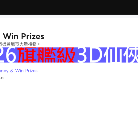
 Win Prizes
並有機會贏取大量禮物。
y & Win Prizes
to