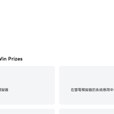
n Prizes
模擬器
在雷電模擬器的系統應用中找