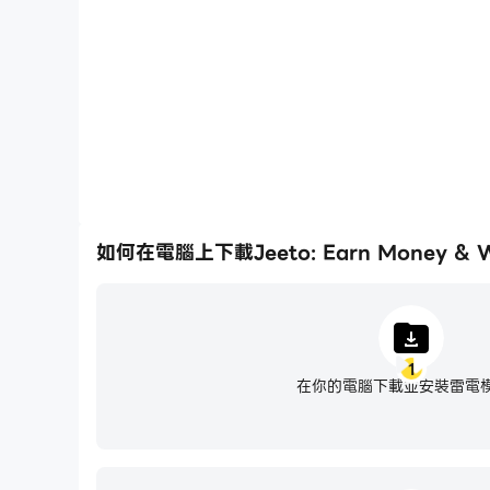
如何在電腦上下載Jeeto: Earn Money & Wi
1
在你的電腦下載並安裝雷電