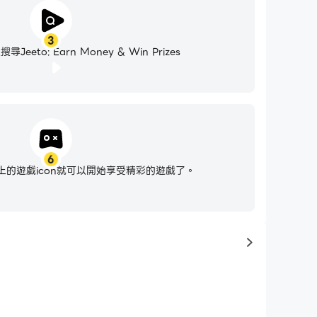
3
eto: Earn Money & Win Prizes
6
的遊戲icon就可以開始享受精彩的遊戲了。
to same typ