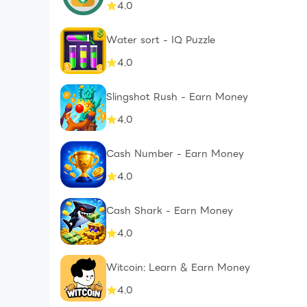
4.0
Water sort - IQ Puzzle
4.0
Slingshot Rush - Earn Money
4.0
Cash Number - Earn Money
4.0
Cash Shark - Earn Money
4.0
Witcoin: Learn & Earn Money
4.0