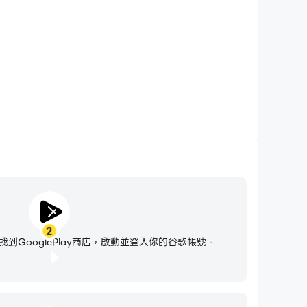
2
到GooglePlay商店，啟動並登入你的谷歌帳號。