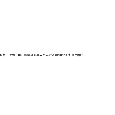
以及在PC/行動版上使用，可在雷電模擬器中查看更多類似的遊戲/應用程式