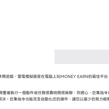
i.開發的一款休閒遊戲，雷電模擬器是在電腦上玩MONEY EARN的最
你覺得重複執行一個動作或任務很費時間很無聊，別擔心，巨集指
解決。巨集指令功能完全自動化您的操作，讓您以最少的努力輕