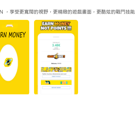
ARN ，享受更寬闊的視野，更精緻的遊戲畫面，更酷炫的戰鬥