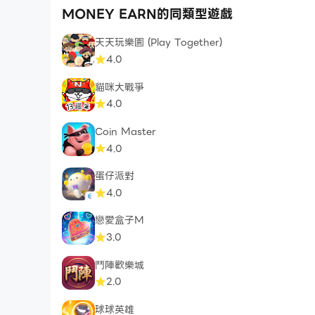
MONEY EARN的同類型遊戲
天天玩樂園 (Play Together)
4.0
貓咪大戰爭
4.0
Coin Master
4.0
蛋仔派對
4.0
戀愛盒子M
3.0
鬥陣歡樂城
2.0
球球英雄