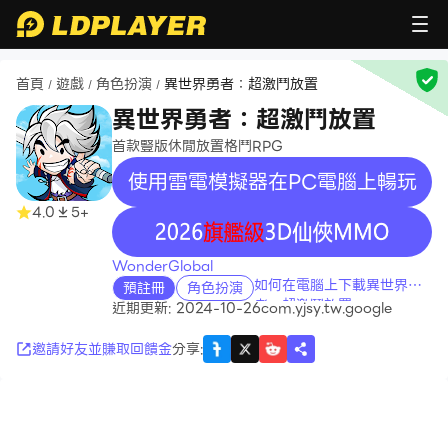
首頁
遊戲
角色扮演
異世界勇者：超激鬥放置
/
/
/
異世界勇者：超激鬥放置
首款豎版休閒放置格鬥RPG
使用雷電模擬器在PC電腦上暢玩
4.0
5+
recommend
WonderGlobal
如何在電腦上下載異世界勇
預註冊
角色扮演
者：超激鬥放置
近期更新: 2024-10-26
com.yjsy.tw.google
邀請好友並賺取回饋金
分享
: