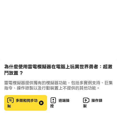
都有戰鬥力突破。還有誰敢喊我軟腳蝦？
【技能多 刷怪爽】
技能多樣百搭，不受職業限制。每個技能皆大招，炫酷特效
瞬間清空全場，花式擊殺大BOSS。
【玩法多 不重樣】
各種副本嗨翻天，異世界派對、星隕大挑戰、鎮壓哥布林等
海量玩法每日放送。更有限定活動副本定期開啟，絕版裝備
為什麼使用雷電模擬器在電腦上玩異世界勇者：超激
寶物等你來拿。
鬥放置 ?
【爆神裝 閃金光】
雷電模擬器提供獨有的模擬器功能，包括多實例支持、巨集
神裝爆不停，遍地是黃金。全自動打寶，開啟全新掛機模
指令、操作錄製以及行動裝置上不提供的其他功能。
式，只需動動手指放技能，海量神裝虛寶即刻收入囊中。全
身神裝冒金光，成為異世界最靚勇者。
多開和同步功
遠端操
操作錄
能
控
製