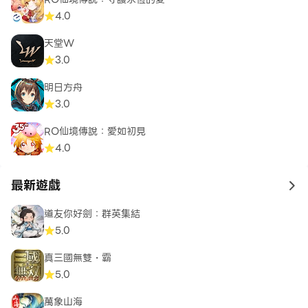
4.0
天堂W
3.0
明日方舟
3.0
RO仙境傳說：愛如初見
4.0
最新遊戲
to 
道友你好劍：群英集結
5.0
真三國無雙・霸
5.0
萬象山海