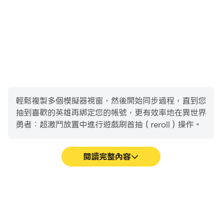
輕鬆複製多個模擬器視窗，然後開始同步過程，直到您
抽到喜歡的英雄再綁定您的帳號，更有效率地在異世界
勇者：超激鬥放置中進行遊戲刷首抽（reroll）操作。
閱讀完整內容
高幀率
鍵盤和滑鼠
在高FPS的支援下，異世界
在異世界勇者：超激鬥放置
勇者：超激鬥放置遊戲的畫
中，玩家需要頻繁地進行操