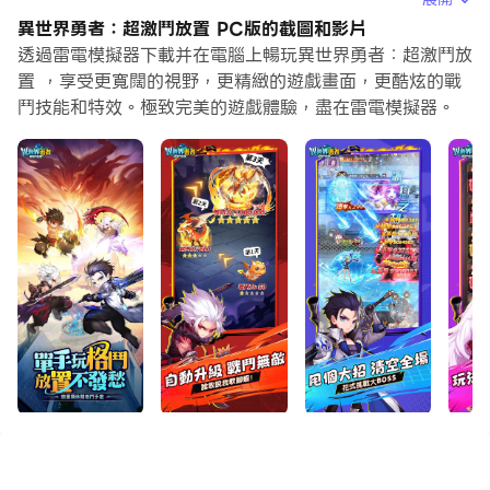
想要運行新帳號的初始玩家，多開和同步器功能對於首抽是
異世界勇者：超激鬥放置 PC版的截圖和影片
非常有用的。你可以使用他們去複製多個模擬器然後開始同
透過雷電模擬器下載并在電腦上暢玩異世界勇者：超激鬥放
步過程。綁定您的帳號直到您抽到喜歡的英雄。
置 ，享受更寬闊的視野，更精緻的遊戲畫面，更酷炫的戰
鬥技能和特效。極致完美的遊戲體驗，盡在雷電模擬器。
此外，操作錄製對於那些需要你升級和完成任務的遊戲是一
個很棒的選擇！運行同步器並錄製您的操作，然後即時地重
複主實例的操作。通過這樣做，您可以同時執行2個或更多
的帳戶。你可以總在其他人之前得到你想要的英雄！這要歸
功於更快的刷初始和更省時的召喚！現在就開始在電腦上下
載和玩異世界勇者：超激鬥放置吧！
踏上奇幻之旅，解開冒險大陸的終極謎團。全新休閒格鬥
放置RPG 《異世界勇者：超激鬥放置》邀你探索奇幻異世
界。體驗一隻手就能玩的格鬥遊戲，成為異世界勇者，一起
加入與超激斗放置。
【升級快 超省心】
休閒新玩法，變強不廢肝；超快速升級，超節省時間，每天