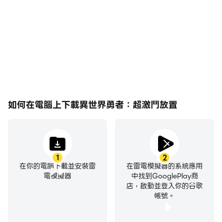
面更加流暢，動作更加連
作，例如移動角色、選擇技
貫，增強了玩異世界勇者：
能、進行戰鬥等，而鍵盤和
超激鬥放置的視覺體驗和沉
滑鼠能夠提供更方便、更快
浸感。
速的操作響應。
如何在電腦上下載異世界勇者：超激鬥放置
1
2
在你的電腦下載並安裝雷
在雷電模擬器的系統應用
電模擬器
中找到GooglePlay商
店，啟動並登入你的谷歌
帳號。