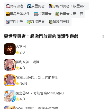
異界勇者
放置勇者
惡龍鬥勇者：放置RPG
異界放置转生
超商勇者
菇勇者：新世界
異想世界
超能世界
超激鬥三國
異世界勇者：超激鬥放置的同類型遊戲
to
天堂M
2.0
勝利女神：妮姬
4.0
RO仙境傳說：新世代的誕生
NaN
楓之谷M - 奇幻冒險MMORPG
4.0
RO仙境傳說：守護永恆的愛