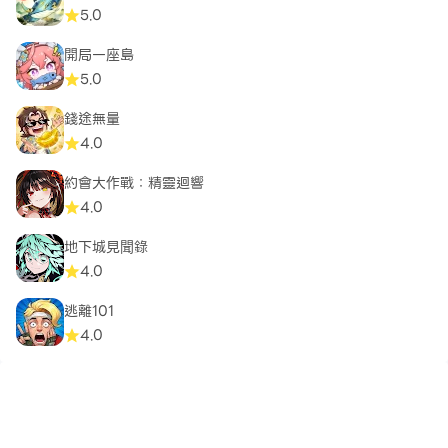
5.0
開局一座島
5.0
錢途無量
4.0
約會大作戰：精靈迴響
4.0
地下城見聞錄
4.0
逃離101
4.0