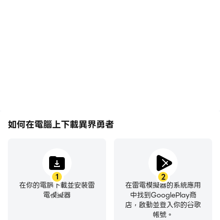
在高FPS的支援下，異界勇
輕鬆記錄下在異界勇者中的
者遊戲的畫面更加流暢，動
賽事表現和操作過程，有助
作更加連貫，增強了玩異界
於學習和改進駕駛技術，或
勇者的視覺體驗和沉浸感。
者與其他玩家分享自己的遊
戲經歷和成就。
如何在電腦上下載異界勇者
1
2
在你的電腦下載並安裝雷
在雷電模擬器的系統應用
電模擬器
中找到GooglePlay商
店，啟動並登入你的谷歌
帳號。