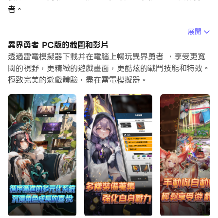
者。
在電腦上運行異界勇者，您可以在大螢幕上清晰地瀏覽, 而
展開
用滑鼠和鍵盤操控應用程式比用觸摸屏鍵盤要快得多，同時
異界勇者 PC版的截圖和影片
你將永遠不必擔心設備的電量問題。
透過雷電模擬器下載并在電腦上暢玩異界勇者 ，享受更寬
闊的視野，更精緻的遊戲畫面，更酷炫的戰鬥技能和特效。
通過多開和同步功能，你甚至可以在PC上運行多個應用程
極致完美的遊戲體驗，盡在雷電模擬器。
式和帳戶。
而文件互傳功能讓分享圖像、影片和文件也變得非常容易。
下載異界勇者並在PC上運行。享受PC端的大螢幕和高畫質
畫質吧!
《異界勇者：惡魔在哪？我來打》是2023台灣廠商自製最
夯的動作RPG遊戲，除了節奏明快的戰鬥過程，更能享受
走位帶來的刺激快感，而自動功能可以讓緊湊的戰鬥稍作歇
息，讓玩遊戲不再綁架每分每秒卻能享受無窮樂趣。