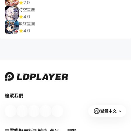
2.0
時空星塵
4.0
最終星痕
4.0
追蹤我們
繁體中文
雷電模擬器新手幫助
產品
關於