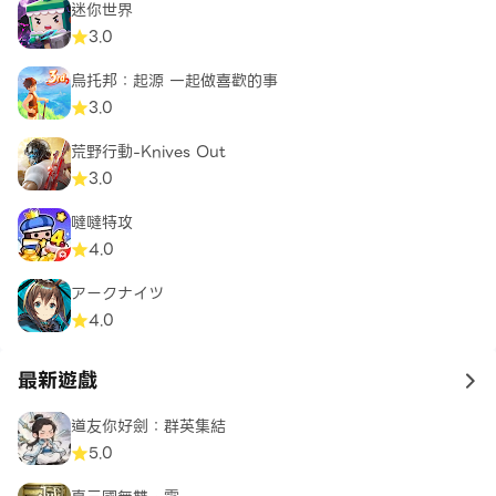
迷你世界
3.0
烏托邦：起源 一起做喜歡的事
3.0
荒野行動-Knives Out
3.0
噠噠特攻
4.0
アークナイツ
4.0
最新遊戲
to 
道友你好劍：群英集結
5.0