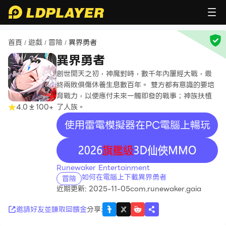
首頁
遊戲
冒險
異界勇者
/
/
/
異界勇者
創世開天之初，神魔對峙，數千年內屢經大戰，最
終兩敗俱傷休養生息數百年。 雙方都有意識的要培
育戰力，以便應付未來一觸即發的戰事；神族扶植
4.0
100+
了人族。
使用雷電模擬器在PC電腦上暢玩
recommend
Runewaker Entertainment
如何在電腦上下載異界勇者
冒險
近期更新: 2025-11-05
com.runewaker.gaia
邀請好友並賺取回饋金
分享
: