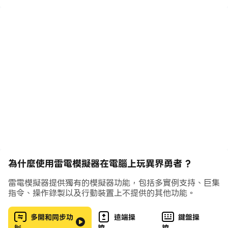
-手動與自動模式，輕鬆享受遊戲樂趣
-緊湊明快的戰鬥步調，刺激快感垂手可得
-循序漸進的多元化系統，沉浸角色成長的喜悅
-搜羅精緻優美立繪圖鑑，享受收藏無窮樂趣
為什麼使用雷電模擬器在電腦上玩異界勇者 ?
雷電模擬器提供獨有的模擬器功能，包括多實例支持、巨集
指令、操作錄製以及行動裝置上不提供的其他功能。
多開和同步功
遠端操
鍵盤操