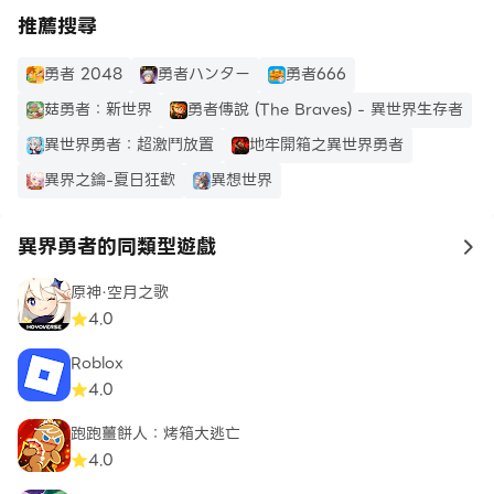
推薦搜尋
勇者 2048
勇者ハンター
勇者666
菇勇者：新世界
勇者傳說 (The Braves) - 異世界生存者
異世界勇者：超激鬥放置
地牢開箱之異世界勇者
異界之鑰-夏日狂歡
異想世界
異界勇者的同類型遊戲
to
原神·空月之歌
4.0
Roblox
4.0
跑跑薑餅人：烤箱大逃亡
4.0