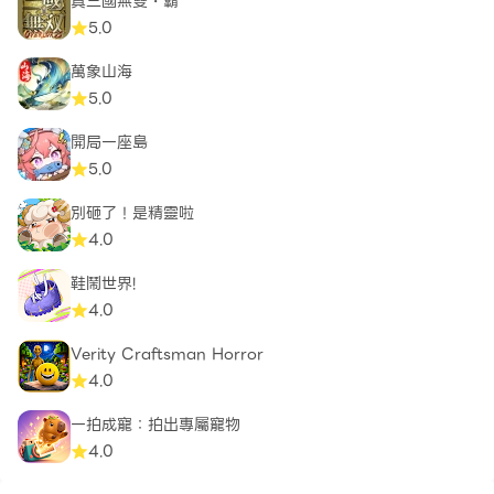
真三國無雙・霸
5.0
萬象山海
5.0
開局一座島
5.0
別砸了！是精靈啦
4.0
鞋鬧世界!
4.0
Verity Craftsman Horror
4.0
一拍成寵：拍出專屬寵物
4.0