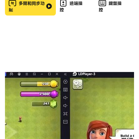
多開和同步功
遠端操
鍵盤操
鬥混戰的快感。
能
控
控
•享受全限季票享受所有全新關卡和角色。精彩內容將陸續
推出。