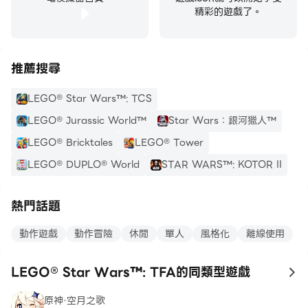
精彩的遊戲了。
推薦搜尋
LEGO® Star Wars™: TCS
LEGO® Jurassic World™
Star Wars：銀河獵人™
LEGO® Bricktales
LEGO® Tower
LEGO® DUPLO® World
STAR WARS™: KOTOR II
熱門話題
動作遊戲
動作冒險
休閒
單人
風格化
離線使用
LEGO® Star Wars™: TFA的同類型遊戲
to
原神·空月之歌