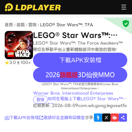
首頁
遊戲
冒險
LEGO® Star Wars™: TFA
/
/
/
LEGO® Star Wars™:
TFA
LEGO® Star Wars™: The Force Awakens™
帶您在移動平台上重新體驗銀河中最勁的冒險!
下載APK安裝檔
3.0
100+
recommend
LEGO® Star Wars™: TFA的官方開發商為Warner Bros.
International Enterprises。
Warner Bros. International Enterprises
如何在電腦上下載LEGO® Star Wars™:
冒險
TFA
近期更新: 2026-08-09
com.wb.goog.legoswtfa
下載APK安裝檔
邀請好友並賺取回饋金
分享
: