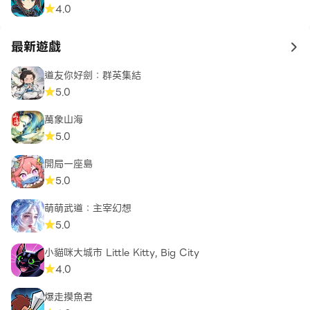
4.0
最新遊戲
to 
道友你好劍：群英集結
5.0
萬象山海
5.0
開局一座島
5.0
萌萌武道：主宰幻想
5.0
小貓咪大城市 Little Kitty, Big City
4.0
爆走摸魚君