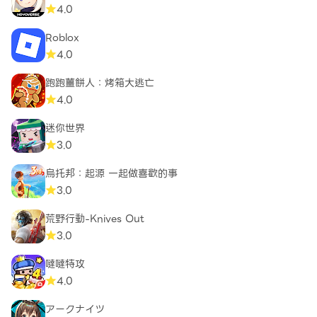
4.0
Roblox
4.0
跑跑薑餅人：烤箱大逃亡
4.0
迷你世界
3.0
烏托邦：起源 一起做喜歡的事
3.0
荒野行動-Knives Out
3.0
噠噠特攻
4.0
アークナイツ