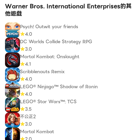
Warner Bros. International Enterprises的其
他遊戲
Psych! Outwit your friends
4.0
DC Worlds Collide Strategy RPG
3.0
Mortal Kombat: Onslaught
4.1
Scribblenauts Remix
4.0
LEGO® Ninjago™ Shadow of Ronin
4.0
LEGO® Star Wars™: TCS
3.5
不公正2
3.0
Mortal Kombat
2.0