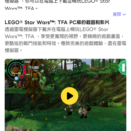
模擬器 ，你可以在電腦上下載並暢玩LEGO® Star
Wars™: TFA。
展開
在電腦上運行LEGO® Star Wars™: TFA，您可以在大螢
LEGO® Star Wars™: TFA PC版的截圖和影片
幕上清晰地瀏覽, 而用滑鼠和鍵盤操控應用程式比用觸摸屏
透過雷電模擬器下載并在電腦上暢玩LEGO® Star
鍵盤要快得多，同時你將永遠不必擔心設備的電量問題。
Wars™: TFA ，享受更寬闊的視野，更精緻的遊戲畫面，
更酷炫的戰鬥技能和特效。極致完美的遊戲體驗，盡在雷電
通過多開和同步功能，你甚至可以在PC上運行多個應用程
模擬器。
式和帳戶。
而文件互傳功能讓分享圖像、影片和文件也變得非常容易。
下載LEGO® Star Wars™: TFA並在PC上運行。享受PC
端的大螢幕和高畫質畫質吧!
LEGO® Star Wars™: The Force Awakens™ 帶您在移
動平台上重新體驗銀河中最勁的冒險!
LEGO® Star Wars™: The Force Awakens™帶您透過
詼諧有趣的LEGO視角沉浸在全新的星際大戰冒險裡。此