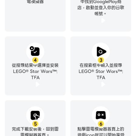
電模擬器
中找到GooglePlay商
店，啟動並登入你的谷歌
帳號。
4
3
從搜尋結果中選擇並安裝
在搜索框中輸入並搜尋
LEGO® Star Wars™:
LEGO® Star Wars™:
TFA
TFA
5
6
完成下載安裝後，回到雷
點擊雷電模擬器首頁上的
電模擬器首頁。
遊戲icon就可以開始享受