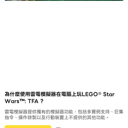
外，玩家將體驗到LEGO® Star Wars™: The Force
Awakens™前不為人知的故事。
特點：
•LEGO® Star Wars™: The Force Awakens™引入了在
此前沒有任和樂高遊戲擁有的全新遊戲機制：多重建造，衝
擊波戰役和增強的飛行操控。
•您可以選擇使用新的多建造選項和新的多重建造系統解決
難題，或是隨意玩玩享受樂趣。選擇不同的操作將帶給您不
同的體驗。
為什麼使用雷電模擬器在電腦上玩LEGO® Star
Wars™: TFA ?
•利用周圍的環境作掩護，並且加入劇烈的衝擊波戰役取得
勝利。
雷電模擬器提供獨有的模擬器功能，包括多實例支持、巨集
指令、操作錄製以及行動裝置上不提供的其他功能。
•體驗前所未有的高速，動感十足飛行，包括競技空戰和纏