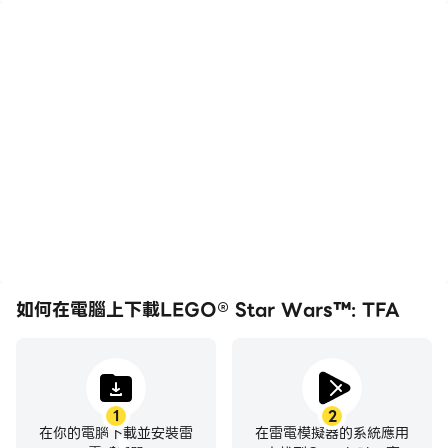
高幀率
影片錄製
在高FPS的支援下，
輕鬆記錄下在LEGO®
LEGO® Star Wars™:
Star Wars™: TFA中的賽
TFA遊戲的畫面更加流
事表現和操作過程，有助於
暢，動作更加連貫，增強了
學習和改進駕駛技術，或者
玩LEGO® Star Wars™:
與其他玩家分享自己的遊戲
TFA的視覺體驗和沉浸
經歷和成就。
感。
如何在電腦上下載LEGO® Star Wars™: TFA
1
2
在你的電腦下載並安裝雷
在雷電模擬器的系統應用