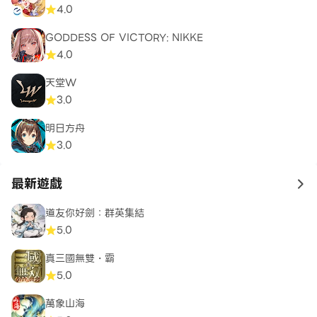
4.0
GODDESS OF VICTORY: NIKKE
4.0
天堂W
3.0
明日方舟
3.0
最新遊戲
to 
道友你好劍：群英集結
5.0
真三國無雙・霸
5.0
萬象山海