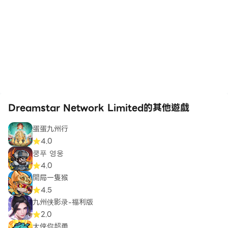
Dreamstar Network Limited的其他遊戲
蛋蛋九州行
4.0
쿵푸 영웅
4.0
開局一隻猴
4.5
九州侠影录-福利版
2.0
大俠你超勇