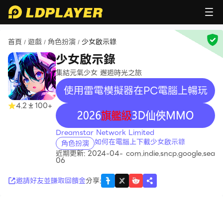
首頁
遊戲
角色扮演
少女啟示錄
/
/
/
少女啟示錄
集結元氣少女 邂逅時光之旅
使用雷電模擬器在PC電腦上暢玩
4.2
100+
recommend
Dreamstar Network Limited
如何在電腦上下載少女啟示錄
角色扮演
近期更新: 2024-04-
com.indie.sncp.google.sea
06
邀請好友並賺取回饋金
分享
: