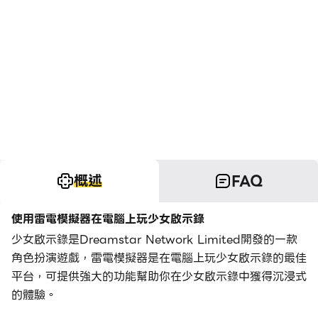
概述
FAQ
使用雷電模擬器在電腦上玩少女啟示錄
少女啟示錄是Dreamstar Network Limited開發的一款
角色扮演遊戲，雷電模擬器是在電腦上玩少女啟示錄的最佳
平台，可提供強大的功能幫助你在少女啟示錄中獲得沉浸式
的體驗。