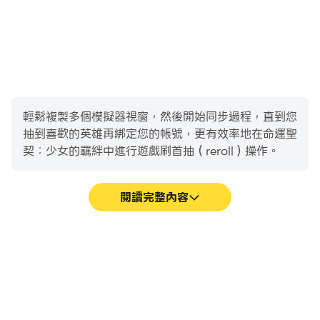
輕鬆複製多個模擬器視窗，然後開始同步過程，直到您
抽到喜歡的英雄再綁定您的帳號，更有效率地在命運聖
契：少女的羈絆中進行遊戲刷首抽（reroll）操作。
閱讀完整內容
高幀率
鍵盤和滑鼠
在高FPS的支援下，命運聖
在命運聖契：少女的羈絆
契：少女的羈絆遊戲的畫面
中，玩家需要頻繁地進行操
更加流暢，動作更加連貫，
作，例如移動角色、選擇技
增強了玩命運聖契：少女的
能、進行戰鬥等，而鍵盤和