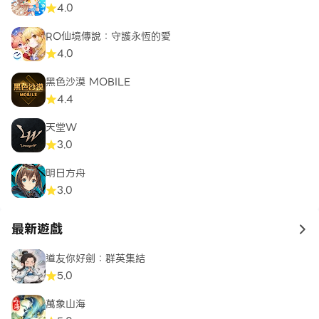
4.0
RO仙境傳說：守護永恆的愛
4.0
黑色沙漠 MOBILE
4.4
天堂W
3.0
明日方舟
3.0
最新遊戲
to 
道友你好劍：群英集結
5.0
萬象山海