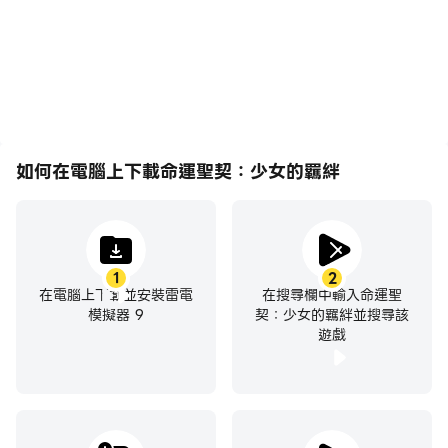
羈絆的視覺體驗和沉浸感。
滑鼠能夠提供更方便、更快
速的操作響應。
如何在電腦上下載命運聖契：少女的羈絆
1
2
在電腦上下載並安裝雷電
在搜尋欄中輸入命運聖
模擬器 9
契：少女的羈絆並搜尋該
遊戲