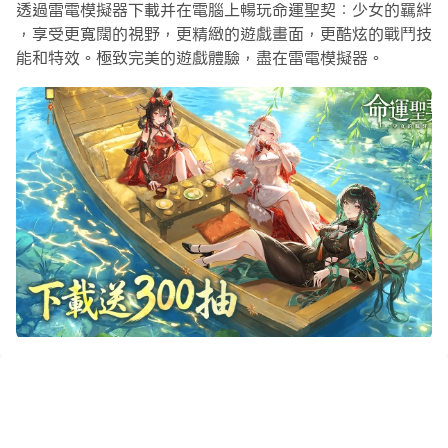
透過雷電模擬器下載并在電腦上暢玩命運聖契：少女的羈絆
可。無需氪金也可以暢玩眾多角色。快來下載雷電模擬器暢
，享受更寬闊的視野，更精緻的遊戲畫面，更酷炫的戰鬥技
玩《命運聖契：少女的羈絆》吧！
能和特效。極致完美的遊戲體驗，盡在雷電模擬器。
如何使用雷電模擬器在PC電腦上暢玩《命運聖契：少女的
羈絆》
①搜尋「命運聖契：少女的羈絆 雷電電腦版」 並下載雷電
模擬器
②安裝雷電模擬器並登入Google帳號
③即可登入遊戲暢玩