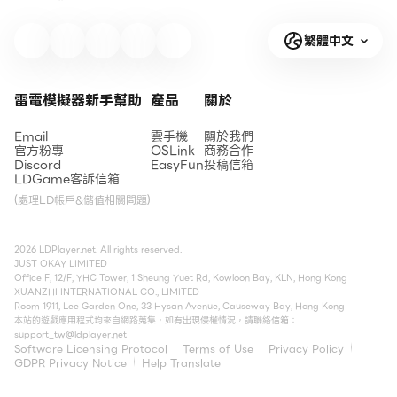
繁體中文
雷電模擬器新手幫助
產品
關於
Email
雲手機
關於我們
官方粉專
OSLink
商務合作
Discord
EasyFun
投稿信箱
LDGame客訴信箱
(處理LD帳戶&儲值相關問題)
2026 LDPlayer.net. All rights reserved.
JUST OKAY LIMITED
Office F, 12/F, YHC Tower, 1 Sheung Yuet Rd, Kowloon Bay, KLN, Hong Kong
XUANZHI INTERNATIONAL CO., LIMITED
Room 1911, Lee Garden One, 33 Hysan Avenue, Causeway Bay, Hong Kong
本站的遊戲應用程式均來自網路蒐集，如有出現侵權情況，請聯絡信箱：
support_tw@ldplayer.net
Software Licensing Protocol
Terms of Use
Privacy Policy
GDPR Privacy Notice
Help Translate