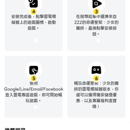
4
3
安裝完成後，點擊雷電模
在搜尋結果中選擇來自
擬器上的遊戲圖標，啟動
ZZZ的命運聖契：少女的
遊戲。
羈絆，直接點擊安裝按
鈕。
5
6
使用
暢玩命運聖契：少女的羈
Google/Line/Email/Facebook
絆的雷電模擬器版本，你
登入雷電專區遊戲，即可開始暢
還可以獲得獨家儲值優
玩遊戲。
惠，以及專屬福利虛寶
碼！