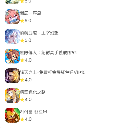
5.0
開局一座島
5.0
萌萌武道：主宰幻想
5.0
無限傳人：絕對高手養成RPG
4.0
諸天之上-免費打金爆紅包送VIP15
4.0
精靈進化之路
4.0
히어로 랜드M
4.0