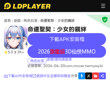
首頁
遊戲
角色扮演
命運聖契：少女的羈絆
/
/
/
命運聖契：少女的羈絆
下載APK安裝檔
recommend
recommend
5.0
3K+
虛寶|禮包碼匯總
角色扮演
近期更新: 2026-06-30
com.mover.twmysq.ld
下載APK安裝檔
邀請好友並賺取回饋金
分享
: