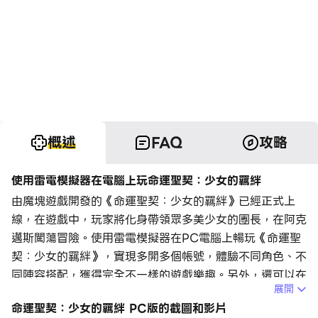
概述
FAQ
攻略
使用雷電模擬器在電腦上玩命運聖契：少女的羈絆
由魔塊遊戲開發的《命運聖契：少女的羈絆》已經正式上
線，在遊戲中，玩家將化身帶領眾多美少女的團長，在阿克
邁斯闖蕩冒險。使用雷電模擬器在PC電腦上暢玩《命運聖
契：少女的羈絆》，實現多開多個帳號，體驗不同角色、不
同陣容搭配，獲得完全不一樣的遊戲樂趣。另外，還可以在
展開
模擬器右邊工具欄使用操作錄製功能，錄製一鍵通關腳本，
命運聖契：少女的羈絆 PC版的截圖和影片
實現自動通關，想要玩哪個角色，再手動操作對應的帳號即