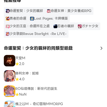
推薦搜尋
命運聖契：少女的羈絆
命運女神：美少女養成RPG
勇者的命運
Lost Pages: 卡牌構築
少女的王座：命運所在之處
忍者の羈絆
ガチャ少女
少女歌劇Revue Starlight -Re LIVE-
命運聖契：少女的羈絆的同類型遊戲
to
天堂M
2.0
勝利女神：妮姬
4.0
RO仙境傳說：新世代的誕生
NaN
楓之谷M - 奇幻冒險MMORPG