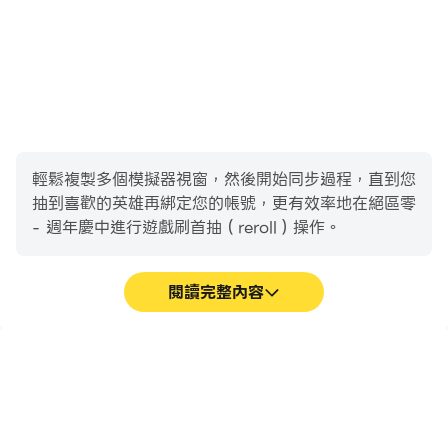
Instagram:
https://www.instagram.com/zzz.official.en/
Twitter: https://twitter.com/角色扮演_CHT
YouTube: https://www.youtube.com/@角色扮演
_CHT
Discord: https://discord.com/invite/zenlesszonezero
TikTok: https://www.tiktok.com/@zenlesszonezero
輕鬆複製多個模擬器視窗，然後開始同步過程，直到您
Reddit: https://www.reddit.com/r/角色扮演_Official/
抽到喜歡的英雄再綁定您的帳號，更有效率地在絕區零
Twitch: https://www.twitch.tv/zenlesszonezerocht
- 週年慶中進行遊戲刷首抽（reroll）操作。
Telegram: https://t.me/zzz_official
閱讀完整內容
高幀率
鍵盤和滑鼠
在高FPS的支援下，絕區零
在絕區零 - 週年慶中，玩
- 週年慶遊戲的畫面更加流
家需要頻繁地進行操作，例
暢，動作更加連貫，增強了
如移動角色、選擇技能、進