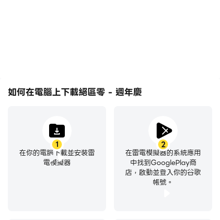
玩絕區零 - 週年慶的視覺
行戰鬥等，而鍵盤和滑鼠能
體驗和沉浸感。
夠提供更方便、更快速的操
作響應。
如何在電腦上下載絕區零 - 週年慶
1
2
在你的電腦下載並安裝雷
在雷電模擬器的系統應用
電模擬器
中找到GooglePlay商
店，啟動並登入你的谷歌
帳號。