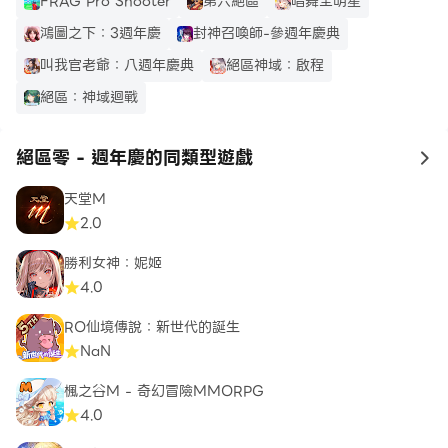
FRAG Pro Shooter
第六絕區
唱舞全明星
鴻圖之下：3週年慶
封神召喚師-參週年慶典
叫我官老爺：八週年慶典
絕區神域：啟程
絕區：神域迴戰
絕區零 - 週年慶的同類型遊戲
to
天堂M
2.0
勝利女神：妮姬
4.0
RO仙境傳說：新世代的誕生
NaN
楓之谷M - 奇幻冒險MMORPG
4.0