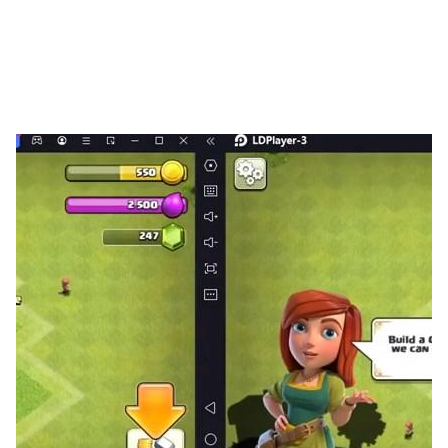
並盤踞了錯綜複雜的勢力，它混亂、喧囂、危險又充滿活
力。而你將成為串聯起空洞與都市的關鍵少數派，即名為
「繩匠」的特殊職業人士。等待在這裡見證屬於你的故事。
小隊組合，高速激鬥
《絕區零》是HoYoverse的全新3D動作遊戲，戰鬥體驗流
暢爽快。你可以組建三人小隊，透過普攻和特殊技向敵人發
起進攻，而閃避和格擋可以有效化解敵人的反擊，當敵人進
入「失衡狀態」，接下來就是你使用連攜技打出華麗連招終
結敵人的時刻。值得一提的是，不同的敵人有著各自的特
性，利用他們的弱點是一擊制勝的要訣。
獨特音畫，沉浸體驗
《絕區零》有著別具一格的美術風格和視覺設計，再加上角
色們細緻入微的表情和連貫生動的動作，能幫助你輕鬆融入
詼諧幽默的劇情之中，展開你的傳奇故事～當然，大人物的
登場都要配備專屬的背景音樂，而你在新艾利都的冒險之