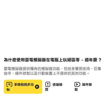
如果你執意要深入險境，那先去新艾利都吧。
那座魚龍混雜的都市裡有許多對進入空洞有需求的人：權勢
遮天的財閥、蟄伏街頭的幫派、暗藏陰謀的狂人或者鐵面無
情的官吏。
在那裡做好完善的準備、結交有實力的同伴，以及最重要的
——
找到一位「繩匠」。
只有他們有能力引導人們離開迷宮般的空洞。
祝你好運。
為什麼使用雷電模擬器在電腦上玩絕區零 - 週年慶 ?
《絕區零》是HoYoverse的全新3D動作遊戲，故事發生在
雷電模擬器提供獨有的模擬器功能，包括多實例支持、巨集
被神秘的超自然災害「空洞」所侵襲的近未來。
指令、操作錄製以及行動裝置上不提供的其他功能。
雙重身分，另類生活
多開和同步功
遠端操
操作錄
能
控
製
故事發生在被神秘超自然災害「空洞」所侵襲的近未來。在
這災禍頻仍的世界裡，一座另類城市——「新艾利都」就此
崛起。這座最後的「綠洲」掌握了與「空洞」共生的技術，