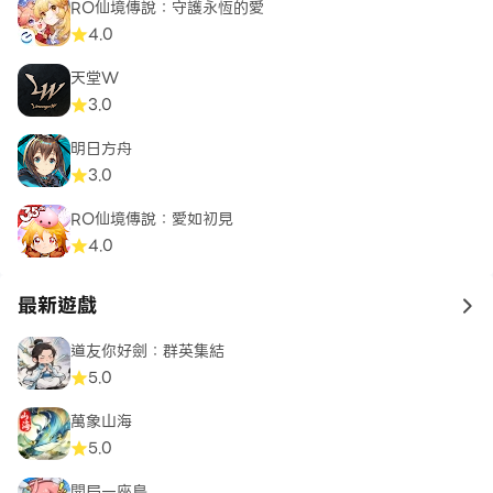
RO仙境傳說：守護永恆的愛
4.0
天堂W
3.0
明日方舟
3.0
RO仙境傳說：愛如初見
4.0
最新遊戲
to 
道友你好劍：群英集結
5.0
萬象山海
5.0
開局一座島