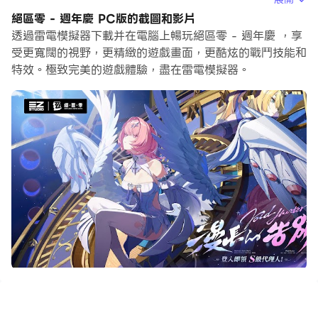
行新帳號的初始玩家，多開和同步器功能對於首抽是非常有
絕區零 - 週年慶 PC版的截圖和影片
用的。你可以使用他們去複製多個模擬器然後開始同步過
透過雷電模擬器下載并在電腦上暢玩絕區零 - 週年慶 ，享
程。綁定您的帳號直到您抽到喜歡的英雄。
受更寬闊的視野，更精緻的遊戲畫面，更酷炫的戰鬥技能和
特效。極致完美的遊戲體驗，盡在雷電模擬器。
此外，操作錄製對於那些需要你升級和完成任務的遊戲是一
個很棒的選擇！運行同步器並錄製您的操作，然後即時地重
複主實例的操作。通過這樣做，您可以同時執行2個或更多
的帳戶。你可以總在其他人之前得到你想要的英雄！這要歸
功於更快的刷初始和更省時的召喚！現在就開始在電腦上下
載和玩絕區零 - 週年慶吧！
不要進入空洞。
我知道我知道，空洞裡有以太資源、有異化造物，甚至有舊
文明的遺產，這些全都是珍貴的財寶。
但是別忘了，那裡面空間紊亂、怪物肆虐、異變橫生，空洞
畢竟是吞沒世界的災難，不是一般人該去的地方。
所以不要進入空洞。
至少，不要「獨自」進入空洞。