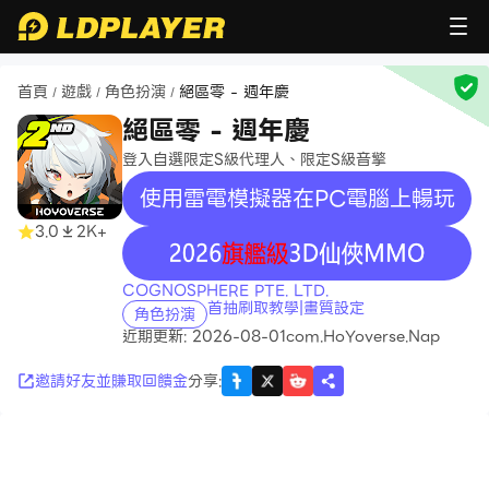
首頁
遊戲
角色扮演
絕區零 - 週年慶
/
/
/
絕區零 - 週年慶
登入自選限定S級代理人、限定S級音擎
使用雷電模擬器在PC電腦上暢玩
3.0
2K+
recommend
COGNOSPHERE PTE. LTD.
首抽刷取教學|畫質設定
角色扮演
近期更新: 2026-08-01
com.HoYoverse.Nap
邀請好友並賺取回饋金
分享
: