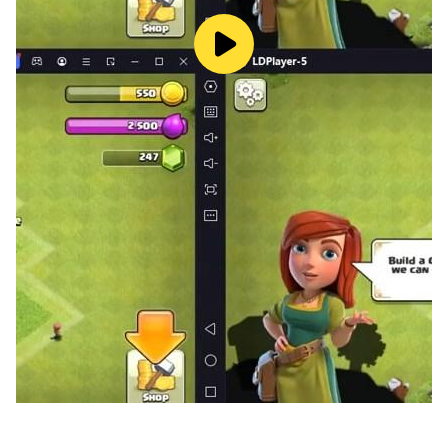
旅，也將有精心打造的音樂陪伴你度過種種難忘的時刻～
各方勢力，錯綜複雜
「Random Play」不能沒有錄影帶，「繩匠」也不能少了
「代理人」。在新艾利都，總會有意想不到的客人敲響你的
房門，但不要被可愛純良的外表矇蔽，也不要害怕目露凶光
的大塊頭，更不要嫌棄會掉毛的毛茸茸。不妨多與他們聊
聊，走進他們的花樣人生，也豐富你的得力幫手，畢竟前路
漫漫，彼此的攙扶能讓我們走得更遠～
官方網站：https://zenless.hoyoverse.com/zh-tw/
客服信箱：zzzcs@nijigengames.com
官方論壇：
https://www.hoyolab.com/accountCenter/postList
?id=219270333&lang=zh-tw
Facebook: https://www.facebook.com/角色扮
演.Official.CHT