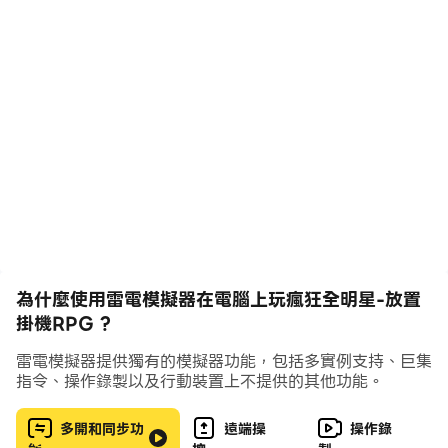
你是一名生活在未來世界的士兵，有一天你發現外面的世界
變得無比喧鬧…
👽你跑去發現一群穿著奇怪的人正在破壞這座城市...
🛸突然，一個神秘的傳送門出現在你的身邊...
🎁許多自稱的超級英雄出現在你的面前...
⚔️為了城市的安全，你必須帶領他們消滅這些敵人......
特色玩法：
🚩體驗瘋狂殺敵的快感！
為什麼使用雷電模擬器在電腦上玩瘋狂全明星-放置
你可以連續點擊螢幕上的強化按鈕，大幅提升你的英雄屬
掛機RPG ?
性，消滅怪物！點擊技能，讓你的英雄對敵人造成全螢幕傷
害！如果你覺得點擊麻煩，可以還開啟自動模式，讓你更輕
雷電模擬器提供獨有的模擬器功能，包括多實例支持、巨集
鬆贏得這場勝利！
指令、操作錄製以及行動裝置上不提供的其他功能。
數百🎁種武器、技能和天賦等你搭配！
多開和同步功
遠端操
操作錄