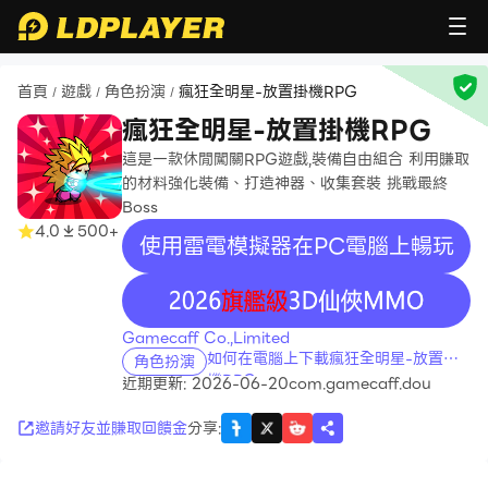
首頁
遊戲
角色扮演
瘋狂全明星-放置掛機RPG
/
/
/
瘋狂全明星-放置掛機RPG
這是一款休閒闖關RPG遊戲,裝備自由組合 利用賺取
的材料強化裝備、打造神器、收集套裝 挑戰最終
Boss
4.0
500+
使用雷電模擬器在PC電腦上暢玩
recommend
Gamecaff Co.,Limited
如何在電腦上下載瘋狂全明星-放置掛
角色扮演
機RPG
近期更新: 2026-06-20
com.gamecaff.dou
邀請好友並賺取回饋金
分享
: