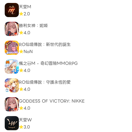
天堂M
2.0
勝利女神：妮姬
4.0
RO仙境傳說：新世代的誕生
NaN
楓之谷M - 奇幻冒險MMORPG
4.0
RO仙境傳說：守護永恆的愛
4.0
GODDESS OF VICTORY: NIKKE
4.0
天堂W
3.0