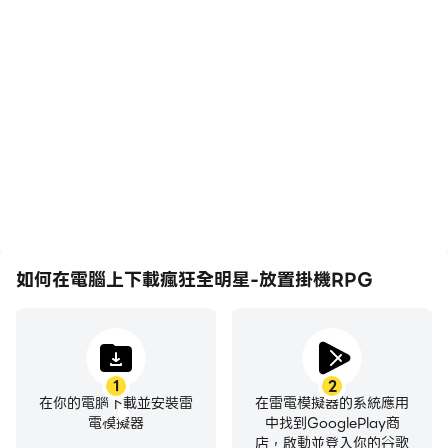
高幀率
鍵盤和滑鼠
在高FPS的支援下，瘋狂全
在瘋狂全明星-放置掛機
明星-放置掛機RPG遊戲的
RPG中，玩家需要頻繁地
畫面更加流暢，動作更加連
進行操作，例如移動角色、
貫，增強了玩瘋狂全明星-
選擇技能、進行戰鬥等，而
放置掛機RPG的視覺體驗
鍵盤和滑鼠能夠提供更方
和沉浸感。
便、更快速的操作響應。
如何在電腦上下載瘋狂全明星-放置掛機RPG
1
2
在你的電腦下載並安裝雷
在雷電模擬器的系統應用
電模擬器
中找到GooglePlay商
店，啟動並登入你的谷歌