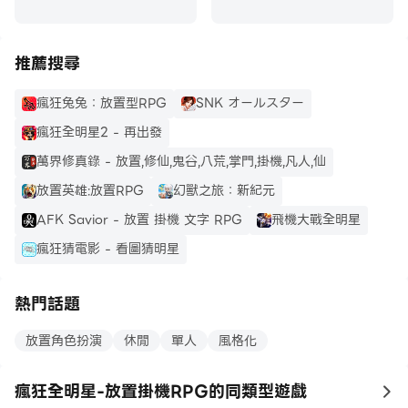
推薦搜尋
瘋狂兔兔：放置型RPG
SNK オールスター
瘋狂全明星2 - 再出發
萬界修真錄 - 放置,修仙,鬼谷,八荒,掌門,掛機,凡人,仙
放置英雄:放置RPG
幻獸之旅：新紀元
AFK Savior - 放置 掛機 文字 RPG
飛機大戰全明星
瘋狂猜電影 - 看圖猜明星
熱門話題
放置角色扮演
休閒
單人
風格化
瘋狂全明星-放置掛機RPG的同類型遊戲
to