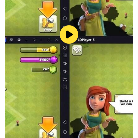
🚀無論你喜歡戰力飆升的爽快感，還是喜歡不斷通關的成就
感，無盡亂鬥都能滿足你！點擊下載，踏上這場混戰之旅！