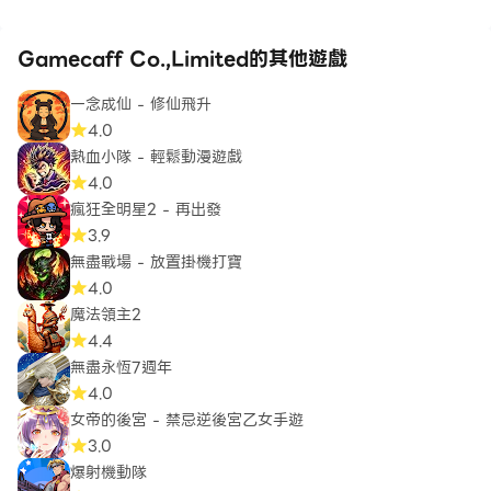
Gamecaff Co.,Limited的其他遊戲
一念成仙 - 修仙飛升
4.0
熱血小隊 - 輕鬆動漫遊戲
4.0
瘋狂全明星2 - 再出發
3.9
無盡戰場 - 放置掛機打寶
4.0
魔法領主2
4.4
無盡永恆7週年
4.0
女帝的後宮 - 禁忌逆後宮乙女手遊
3.0
爆射機動隊