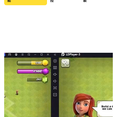
能
控
製
只要你在遊戲中不斷參與擊殺敵人，就可以獲得大量寶石！
使用寶石召喚大量武器、技能和天賦來完善你的陣容和英
雄！當你在遊戲中遇到困難時，快速召喚併升級更高級的武
器或技能一定是提升戰力、通關的最佳途徑！
🏆海量英雄和收藏等你來收集！
不同職業的英雄有不同的定位，你可以根據自己的喜好來搭
配陣容！在遊戲中你還可以收集到許多稀有的收藏品，這可
以給你的團隊帶來巨大的好處！趕快挑選並領取你最喜歡的
英雄和收藏品吧！ ！
🎮海量玩法持續更新！
遊戲中還有多種有趣的玩法，在領地玩法中，你可以利用礦
井草稿在礦井中挖掘出大量的寶藏和資源，體驗瘋狂挖礦、
增加金幣的快感！還有大量冒險地下城、鑽石試煉、金幣試
煉、收藏試煉等玩法等你解鎖！