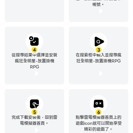
帳號。
4
3
從搜尋結果中選擇並安裝
在搜索框中輸入並搜尋瘋
瘋狂全明星-放置掛機
狂全明星-放置掛機RPG
RPG
5
6
完成下載安裝後，回到雷
點擊雷電模擬器首頁上的
電模擬器首頁。
遊戲icon就可以開始享受
精彩的遊戲了。