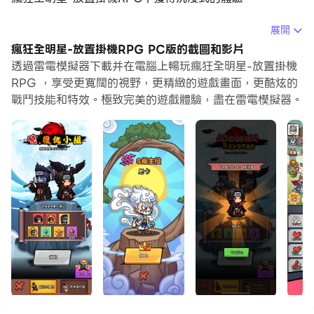
當你在電腦上玩瘋狂全明星-放置掛機RPG的時候，作為一
展開
個想要運行新帳號的初始玩家，多開和同步器功能對於首抽
瘋狂全明星-放置掛機RPG PC版的截圖和影片
是非常有用的。你可以使用他們去複製多個模擬器然後開始
透過雷電模擬器下載并在電腦上暢玩瘋狂全明星-放置掛機
同步過程。綁定您的帳號直到您抽到喜歡的英雄。
RPG ，享受更寬闊的視野，更精緻的遊戲畫面，更酷炫的
戰鬥技能和特效。極致完美的遊戲體驗，盡在雷電模擬器。
此外，操作錄製對於那些需要你升級和完成任務的遊戲是一
個很棒的選擇！運行同步器並錄製您的操作，然後即時地重
複主實例的操作。通過這樣做，您可以同時執行2個或更多
的帳戶。你可以總在其他人之前得到你想要的英雄！這要歸
功於更快的刷初始和更省時的召喚！現在就開始在電腦上下
載和玩瘋狂全明星-放置掛機RPG吧！
一群邪惡的怪物即將入侵家園，快帶領你的魔物抵禦怪物的
入侵。並通過收集裝備、技能和夥伴可以提升自己的實力。
最後，你需要與最終BOSS進行一場激烈的戰。你是否能夠
成為最強的魔物，抵抗怪物的入侵呢？快來挑戰這個充滿冒
險和驚喜的遊戲吧！