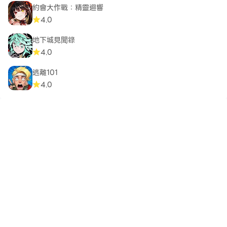
約會大作戰：精靈迴響
4.0
地下城見聞錄
4.0
逃離101
4.0