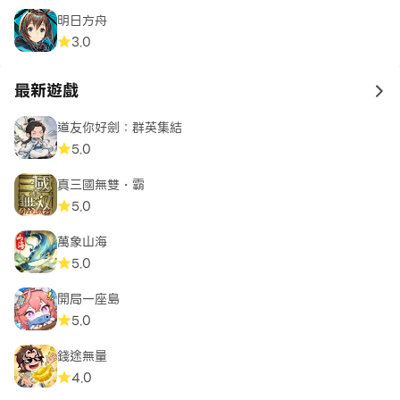
明日方舟
3.0
最新遊戲
to 
道友你好劍：群英集結
5.0
真三國無雙・霸
5.0
萬象山海
5.0
開局一座島
5.0
錢途無量
4.0