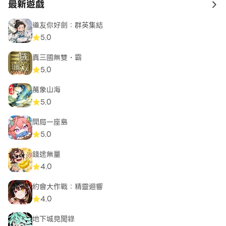
最新遊戲
to 
道友你好劍：群英集結
5.0
真三國無雙・霸
5.0
萬象山海
5.0
開局一座島
5.0
錢途無量
4.0
約會大作戰：精靈迴響
4.0
地下城見聞錄