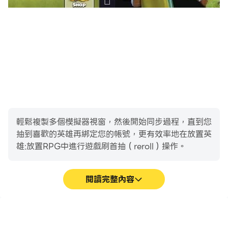
一起組隊競技；
獨創的時空之弈自走棋巔峰競技玩法，運用策略選擇英雄，
Buff及裝備等隨機組成隊伍，所有玩家公平匹配戰鬥，爭
奪巔峰排位。
以個人多陣容策略對戰玩法，榮耀聯賽，跨服競技，賽季模
式，等你與各路高手一爭高下。
【組建加盟公會，一起攻打公會Boss】：
在公會中與夥伴們一同並肩戰鬥，攻打公會Boss，提升公
輕鬆複製多個模擬器視窗，然後開始同步過程，直到您
會個人科技實力，爭奪跨服公會排名，贏取豐厚獎勵！
抽到喜歡的英雄再綁定您的帳號，更有效率地在放置英
密斯提亞魔塔爭奪戰為傑出公會聯盟開放，搶奪資源礦池，
雄:放置RPG中進行遊戲刷首抽（reroll）操作。
爭奪冠軍徽章和大量寶物！
與來自世界各地的數千萬玩家一同遊戲，分享遊戲和生活的
閱讀完整內容
樂趣！
高幀率
鍵盤和滑鼠