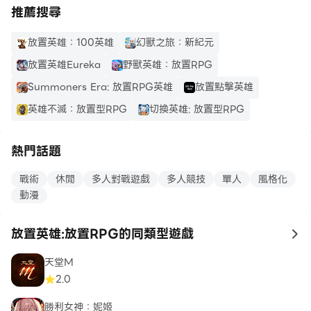
推薦搜尋
放置英雄：100英雄
幻獸之旅：新紀元
放置英雄Eureka
野獸英雄：放置RPG
Summoners Era: 放置RPG英雄
放置點擊英雄
英雄不滅：放置型RPG
切換英雄: 放置型RPG
熱門話題
戰術
休閒
多人對戰遊戲
多人競技
單人
風格化
動漫
放置英雄:放置RPG的同類型遊戲
to
天堂M
2.0
勝利女神：妮姬