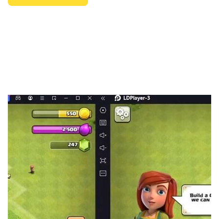
遊戲特色：
【輕鬆省力，放置挂機】：
怕太肝太累？別擔心，在你離線後，您的英雄仍然會為你戰
鬥！
更有小管家一鍵自動領取獎勵，讓所有重複費時操作說再
見！
每天免費獲得鑽石、金幣、裝備、英雄等養成所需資源，豐
富活動獎勵上線即可收取！
【六大陣營，豐富養成】：
來自六個陣營戰士、法師、遊俠、刺客、牧師等多種職業的
500多名英雄，隨時等您召喚。提升英雄等級星級覺醒進
化，合理配置英雄天賦技能，解鎖更酷炫的外型、更強大的
技能，可以有效提高隊伍戰鬥力！
英雄裝備提升英雄生命和防禦，符文提升英雄潛力屬性，合
理搭配利用英雄神器擁有的技能機制屬性讓您的英雄更加強