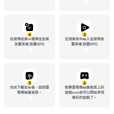
4
3
從搜尋結果中選擇並安裝
在搜索框中輸入並搜尋放
放置英雄:放置RPG
置英雄:放置RPG
5
6
完成下載安裝後，回到雷
點擊雷電模擬器首頁上的
電模擬器首頁。
遊戲icon就可以開始享受
精彩的遊戲了。