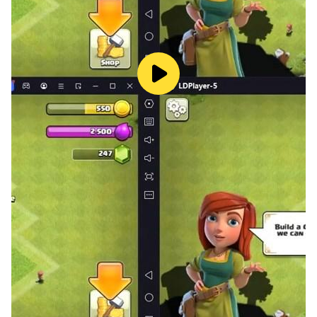
大。
【PVE玩法多種多樣，每天不重樣】
英雄遠征、虛空牢籠、暗影迷宮等多樣Rogue-like玩法，
考驗您的隊伍指揮能力；
主線副本、地下祕境、星之試煉等驗證您對英雄隊伍的熟悉
度和技能克制能力；
打造你的專屬領地，解鎖鑽石、金幣、木材等資源建築，裝
扮領地家園，提升家園繁榮度，開啟冒險號航海之旅，沿途
擊敗海盜，收取豐富戰利品；
解鎖寵物之家，飼養培育多名可愛寵物，解鎖寵物高級技能
和潛能，並帶入戰場一起戰鬥，讓您的隊伍更加強大！
【PVP競技比賽，全球王者爭霸】：
通過單人PVP勇士聯賽進入精英賽場，再到國王聯賽，一
路過關斬將進入傳奇聯賽，最終的王者對決！
邀請好友一起組建奇幻特工隊，與來自全球不同地方的玩家