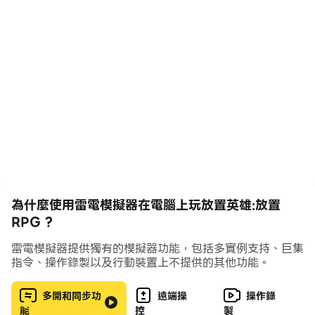
四周年慶典即將開啟，歡迎各位新老玩家進入遊戲一起參與
四周年狂歡盛典，開啟老實雞為您帶來的奇幻放置樂趣！
【遊戲簡介】： 全球首款結合挂機與點擊的多人策略放置
RPG遊戲！收集來自6大陣營的500多位英雄，輕鬆挂機收
取養成資源，策略調整挂機陣容，探索擊敗地下祕境強大
Boss，與全球玩家一起PK，邁向休閒競技巔峰王者！
【遊戲劇情】：
在英雄聚集的密斯提亞大陸，擁有創世力量的聖劍再次被發
為什麼使用雷電模擬器在電腦上玩放置英雄:放置
掘，而這次獲得它的人是地獄女王芙蕾雅，她或許要藉此掌
RPG ?
控整個世界。
城堡裡的聯盟騎士，地穴中的部落戰士，森林的精靈法師，
雷電模擬器提供獨有的模擬器功能，包括多實例支持、巨集
古墓的不死亡魂，以及居於神界的天堂眾神都為了創世之力
指令、操作錄製以及行動裝置上不提供的其他功能。
而踏上征程。
您將會與六個不同派系中的500多名英雄一起戰鬥，發現屬
多開和同步功
遠端操
操作錄
能
控
製
於自己的聖劍，並在危險來臨之前阻止芙蕾雅的計劃。