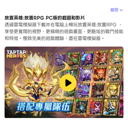
當你在電腦上玩放置英雄:放置RPG的時候，作為一個想要
展開
運行新帳號的初始玩家，多開和同步器功能對於首抽是非常
放置英雄:放置RPG PC版的截圖和影片
有用的。你可以使用他們去複製多個模擬器然後開始同步過
透過雷電模擬器下載并在電腦上暢玩放置英雄:放置RPG ，
程。綁定您的帳號直到您抽到喜歡的英雄。
享受更寬闊的視野，更精緻的遊戲畫面，更酷炫的戰鬥技能
和特效。極致完美的遊戲體驗，盡在雷電模擬器。
此外，操作錄製對於那些需要你升級和完成任務的遊戲是一
個很棒的選擇！運行同步器並錄製您的操作，然後即時地重
複主實例的操作。通過這樣做，您可以同時執行2個或更多
的帳戶。你可以總在其他人之前得到你想要的英雄！這要歸
功於更快的刷初始和更省時的召喚！現在就開始在電腦上下
載和玩放置英雄:放置RPG吧！
PocketGamer點評：「TapTap Heroes近乎完美的豎版
遊戲體驗將徹底顛覆你對普通挂機類RPG遊戲的想像。」
累計下載量超過2000萬次的經典放置卡牌遊戲-放置英雄