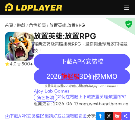
首頁
遊戲
角色扮演
放置英雄:放置RPG
/
/
/
放置英雄:放置RPG
經典史詩級策略掛機RPG，邀你與全球玩家同場競
技！
下載APK安裝檔
4.0
500+
recommend
放置英雄:放置RPG的官方開發商為Ajoy Lab Games。
Ajoy Lab Games
如何在電腦上下載放置英雄:放置RPG
角色扮演
近期更新: 2026-06-17
com.westbund.heros.en
下載APK安裝檔
邀請好友並賺取回饋金
分享
: