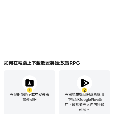
使用您一手打造的英雄團隊與全球玩家一爭高下，成為奇幻
在高FPS的支援下，放置英
在放置英雄:放置RPG中，
世界英雄！
雄:放置RPG遊戲的畫面更
玩家需要頻繁地進行操作，
加流暢，動作更加連貫，增
例如移動角色、選擇技能、
強了玩放置英雄:放置RPG
進行戰鬥等，而鍵盤和滑鼠
的視覺體驗和沉浸感。
能夠提供更方便、更快速的
【提示: 本遊戲需要聯網】
操作響應。
◆ 歡迎加入Taptap Heroes的全球粉絲群◆
Facebook：
HTTPs://www.facebook.com/WestbundGame
Discord：
如何在電腦上下載放置英雄:放置RPG
HTTPs://discordapp.com/invite/WKTT967
Reddit：HTTPs://www.reddit.com/r/TapTapHeroes
1
2
在你的電腦下載並安裝雷
在雷電模擬器的系統應用
電模擬器
中找到GooglePlay商
店，啟動並登入你的谷歌
帳號。