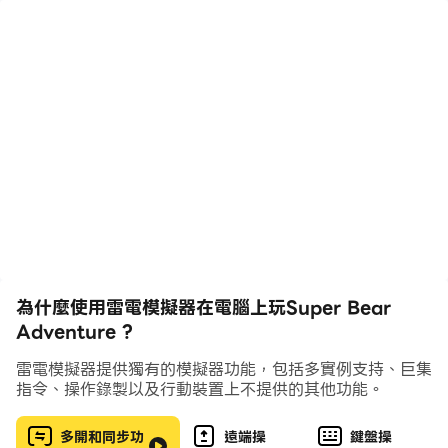
turns anyone who eats it into a mindless foe. You
will play as Baaren, a courageous bear set on a
quest to free the kingdom from this menace of
unknown origin.
Along the way, you will find loads of collectibles,
items to customize your character, exciting places
to explore, speedy vehicles to drive, daily
challenges to test your skills, and fun mini-games
to play. Using Baaren’s straightforward yet
complete set of moves, you will be able to climb
steep mountains, fight dangerous enemies, and
為什麼使用雷電模擬器在電腦上玩Super Bear
explore this world packed with surprises.
Adventure ?
雷電模擬器提供獨有的模擬器功能，包括多實例支持、巨集
指令、操作錄製以及行動裝置上不提供的其他功能。
多開和同步功
遠端操
鍵盤操