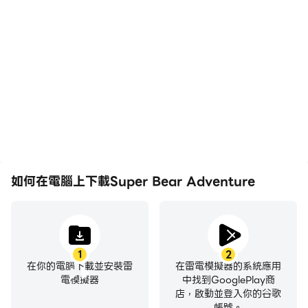
在高FPS的支援下，Super
輕鬆記錄下在Super Bear
Bear Adventure遊戲的畫
Adventure中的賽事表現
面更加流暢，動作更加連
和操作過程，有助於學習和
貫，增強了玩Super Bear
改進駕駛技術，或者與其他
Adventure的視覺體驗和
玩家分享自己的遊戲經歷和
沉浸感。
成就。
如何在電腦上下載Super Bear Adventure
1
2
在你的電腦下載並安裝雷
在雷電模擬器的系統應用
電模擬器
中找到GooglePlay商
店，啟動並登入你的谷歌
帳號。