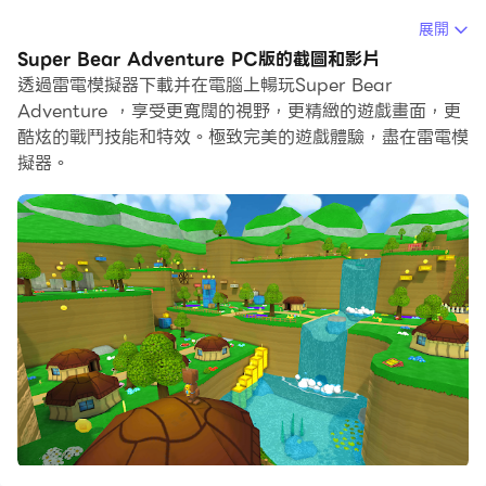
在電腦上運行Super Bear Adventure，您可以在大螢幕
展開
上清晰地瀏覽, 而用滑鼠和鍵盤操控應用程式比用觸摸屏鍵
Super Bear Adventure PC版的截圖和影片
盤要快得多，同時你將永遠不必擔心設備的電量問題。
透過雷電模擬器下載并在電腦上暢玩Super Bear
Adventure ，享受更寬闊的視野，更精緻的遊戲畫面，更
通過多開和同步功能，你甚至可以在PC上運行多個應用程
酷炫的戰鬥技能和特效。極致完美的遊戲體驗，盡在雷電模
式和帳戶。
擬器。
而文件互傳功能讓分享圖像、影片和文件也變得非常容易。
下載Super Bear Adventure並在PC上運行。享受PC端
的大螢幕和高畫質畫質吧!
Travel through the kingdom and its different
regions in this 3D adventure inspired by late 90s
games. Explore each region freely, uncover their
secrets, and save your bear friends! This realm
was once a peaceful place, until the bees started
producing purple honey, a strange substance that