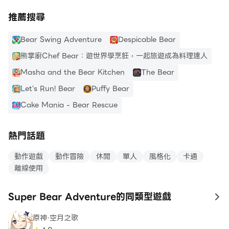
推薦搜尋
Bear Swing Adventure
Despicable Bear
熊掌廚Chef Bear：遊世界學烹飪，一起旅遊成為料理達人
Masha and the Bear Kitchen
The Bear
Let's Run! Bear
Puffy Bear
Cake Mania - Bear Rescue
熱門話題
動作遊戲
動作冒險
休閒
單人
風格化
卡通
離線使用
Super Bear Adventure的同類型遊戲
to
原神·空月之歌