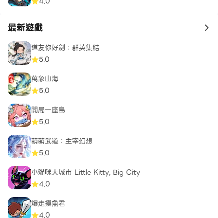
4.0
最新遊戲
to 
道友你好劍：群英集結
5.0
萬象山海
5.0
開局一座島
5.0
萌萌武道：主宰幻想
5.0
小貓咪大城市 Little Kitty, Big City
4.0
爆走摸魚君
4.0