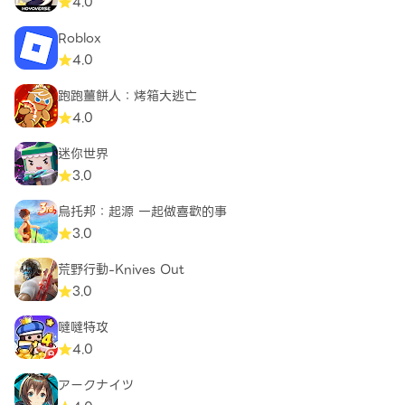
4.0
Roblox
4.0
跑跑薑餅人：烤箱大逃亡
4.0
迷你世界
3.0
烏托邦：起源 一起做喜歡的事
3.0
荒野行動-Knives Out
3.0
噠噠特攻
4.0
アークナイツ