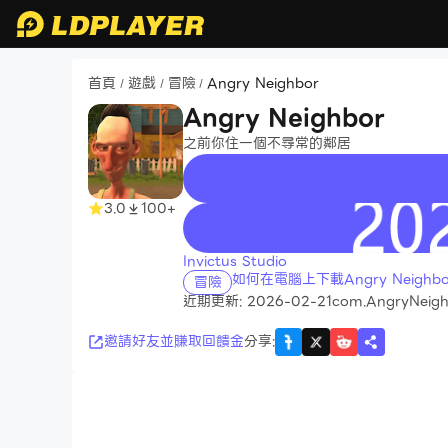
首頁
遊戲
冒險
Angry Neighbor
/
/
/
Angry Neighbor
之前你住一個不尋常的鄰居
3.0
100+
recommend
Invictus Studio
如何在電腦上下載Angry Neighbo
冒險
近期更新: 2026-02-21
com.AngryNeigh
邀請好友並賺取回饋金
分享
: