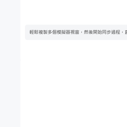
輕鬆複製多個模擬器視窗，然後開始同步過程，直到您
高幀率
在高FPS的支援下，Angry Neighbor遊戲的畫
Angry Neighbor的視覺體