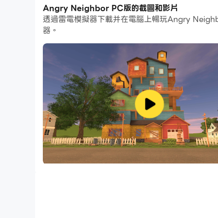
Angry Neighbor PC版的截圖和影片
而文件互傳功能讓分享圖像、影片和文件也變得非
透過雷電模擬器下載并在電腦上暢玩Angry Ne
下載Angry Neighbor並在PC上運行。享受P
器。
Explore the neighbor's house and unravel his 
The neighbor was always an unusual person an
getting acquainted, he starts to catch you, a
In the evil neighbor is present
- Good 3D-graphics, optimized for mobile dev
- Good and quality mobile control
- Full freedom of action
Do whatever you want, have fun :)
Find the door keys
Climb to different places
Explore the house
It's a parody.