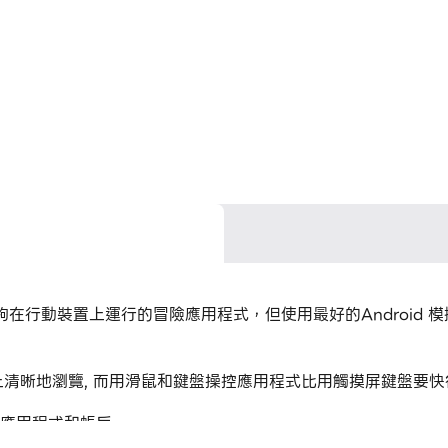
io開發的一款能夠在行動裝置上運行的冒險應用程式，但使用最好的Andr
在大螢幕上清晰地瀏覽, 而用滑鼠和鍵盤操控應用程式比用觸摸屏鍵
個應用程式和帳戶。