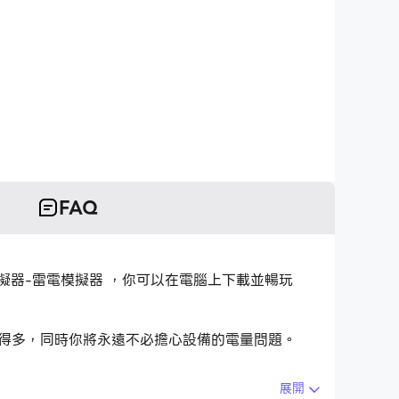
FAQ
oid 模擬器-雷電模擬器 ，你可以在電腦上下載並暢玩
盤要快得多，同時你將永遠不必擔心設備的電量問題。
展開