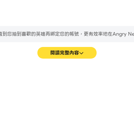
抽到喜歡的英雄再綁定您的帳號，更有效率地在Angry Neigh
閱讀完整內容
面更加流暢，動作更加連貫，增強了玩
輕鬆記錄下在Angry Nei
驗和沉浸感。
術，或者與