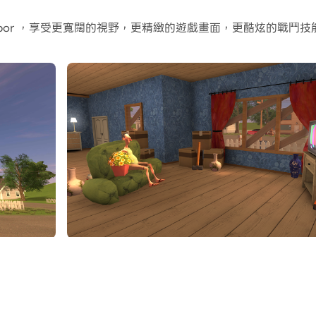
常容易。
ighbor ，享受更寬闊的視野，更精緻的遊戲畫面，更酷炫的戰
C端的大螢幕和高畫質畫質吧!
secret
d something that he hid in his house, you become curio
voiding the traps of a neighbor, and also independently 
ices.