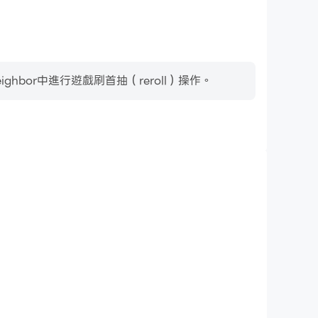
bor中進行遊戲刷首抽（reroll）操作。
影片錄製
ghbor中的賽事表現和操作過程，有助於學習和改進駕駛技
其他玩家分享自己的遊戲經歷和成就。