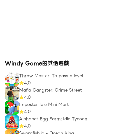
Windy Game的其他遊戲
Throw Master: To pass a level
4.0
Mafia Gangster: Crime Street
4.0
Imposter Idle Mini Mart
4.0
Alphabet Egg Farm: Idle Tycoon
4.0
Swordfish.io - Ocean King