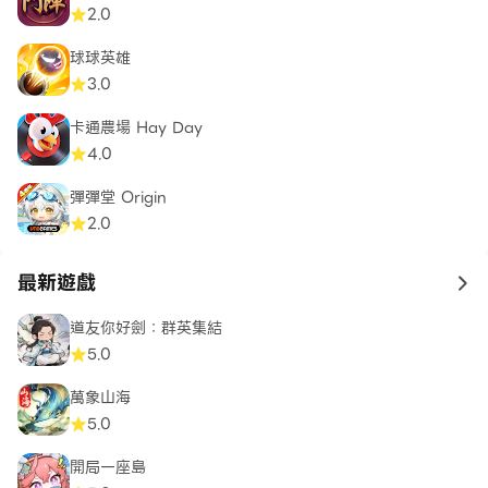
2.0
球球英雄
3.0
卡通農場 Hay Day
4.0
彈彈堂 Origin
2.0
最新遊戲
to 
道友你好劍：群英集結
5.0
萬象山海
5.0
開局一座島