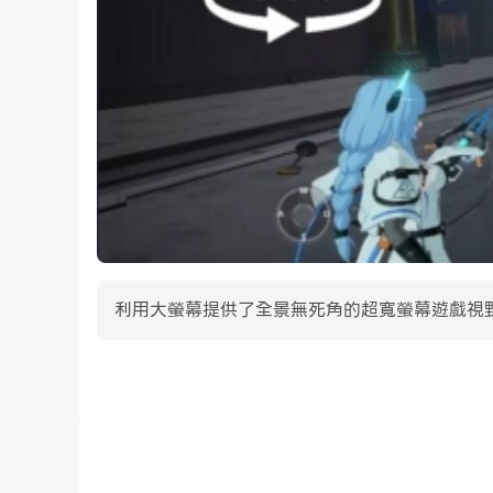
利用大螢幕提供了全景無死角的超寬螢幕遊戲視野。能夠
高幀率