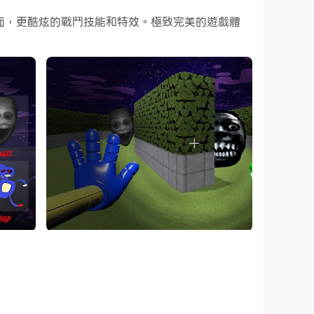
的遊戲畫面，更酷炫的戰鬥技能和特效。極致完美的遊戲體
在就開始在電腦上下載和玩Horror Room