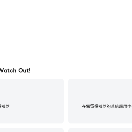
ch Out!遊戲的畫面更加流暢，動作
在電腦上運行Horror Room 
tch Out!的視覺體驗和沉浸感。
atch Out!
模擬器
在雷電模擬器的系統應用中找