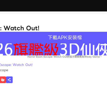
: Watch Out!
下載APK安裝檔
Horror Room Escape: Watch Out!的官方開發商為Windy Game。
ape: Watch Out!
scape