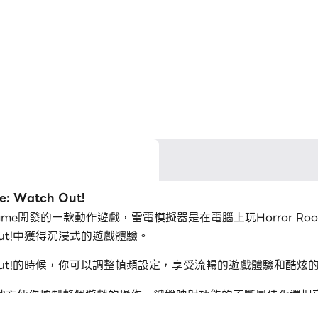
 Watch Out!
Windy Game開發的一款動作遊戲，雷電模擬器是在電腦上玩Horror Ro
ch Out!中獲得沉浸式的遊戲體驗。
Watch Out!的時候，你可以調整幀頻設定，享受流暢的遊戲體驗和酷
地方便你控制整個遊戲的操作。鍵盤映射功能的不斷最佳化還提
射擊按鈕、隱藏滑鼠按鈕、連續按鍵等。