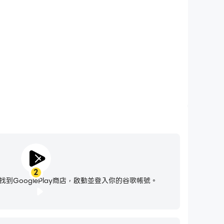
Escape: Watch Out!，無需擔心電量不足和設備發熱等
問題，想玩多久就玩多久。
2
到GooglePlay商店，啟動並登入你的谷歌帳號。