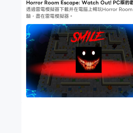
Horror Room Escape: Watch Out! PC
透過雷電模擬器下載并在電腦上暢玩Horror Roo
如果你想用遊戲手把玩遊戲，自動啟用的遊戲手把檢
驗，盡在雷電模擬器。
Escape: Watch Out!吧！
一個充滿機器人和怪物的戰場。你能應付嗎？恐怖密室逃
🔨怎麼玩🔨
選擇你的角色：隱藏或尋找
- 如果你選擇尋找，追逐所有玩家並擊敗他們
- 如果你選擇隱藏，逃跑並逃離恐怖戰鬥