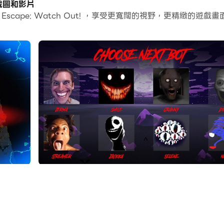
版的截圖和影片
m Escape: Watch Out! ，享受更寬闊的視野，更精緻
測可以幫助你在幾個簡單的點擊中自訂控制，自由移動你的英雄。現
脫：小心！將與 Hugy Wugy、恐怖熊、藍色怪物、...