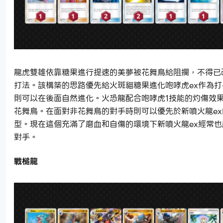
龍虎雙雄依靠糖果進行提速的美夢被花舞鳥給阻攔，不得已
打法。該構築的思路優先給火斑貓糖果進化咆哮虎ex作為
則可以在後面自然進化。火恐龍配合咆哮虎1技能的灼傷效
花舞鳥。在面對非花舞鳥的對手時則可以優先於新噴火龍ex
型。現在這個充滿了磨血和自傷的環境下新噴火龍ex經常
對手。
戰槌龍