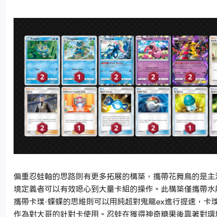
偏重忍蛙軸的思路則有更多拓展的構築，攜帶花舞鳥的是主
境定義者可以有效噁心到大量卡組的操作。此構築僅攜帶水
攜帶卡璞·蝶蝶的思維則可以用純超對鬼龍ex進行提速，卡璞
作為對大哥的針對卡使用。忍蛙在獲得神奇糖果後靠著對環