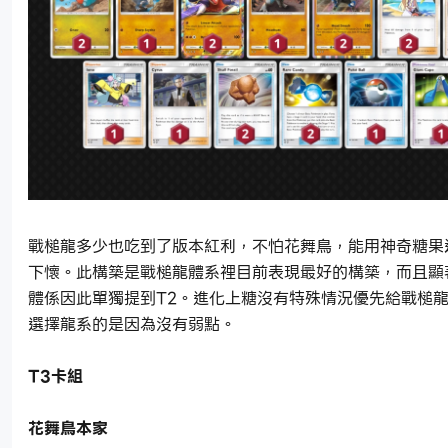
戰槌龍多少也吃到了版本紅利，不怕花舞鳥，能用神奇糖果
下懷。此構築是戰槌龍體系裡目前表現最好的構築，而且顯
體係因此單獨提到T2。進化上糖沒有特殊情況優先給戰槌
選擇龍系的是因為沒有弱點。
T3卡組
花舞鳥本家