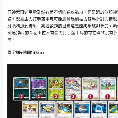
日神索爾迦雷歐雖然有著不錯的速攻能力，但是過於依賴神
速。況且主力打手盔甲鳥可能還會遇到被古茲馬針對的情況
能順利抓到糖果，高速啟動的日神還是能夠擊破對手的，類
風速狗ex的全面上位。有強力打手盔甲鳥的存在導致沒有那
鳥。
叉字蝠+阿爾宙斯ex