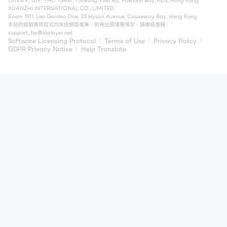
Office F, 12/F, YHC Tower, 1 Sheung Yuet Rd, Kowloon Bay, KLN, Hong Kong
XUANZHI INTERNATIONAL CO., LIMITED
Room 1911, Lee Garden One, 33 Hysan Avenue, Causeway Bay, Hong Kong
本站的遊戲應用程式均來自網路蒐集，如有出現侵權情況，請聯絡信箱：
support_tw@ldplayer.net
Software Licensing Protocol
Terms of Use
Privacy Policy
GDPR Privacy Notice
Help Translate