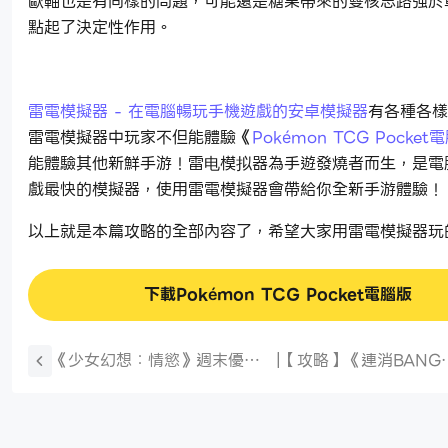
歐軸也是有同樣的問題，可能還是糖果帶來的雙核思路強於
點起了決定性作用。
雷電模擬器 - 在電腦暢玩手機遊戲的安卓模擬器
有各種各樣
雷電模擬器中玩家不但能體驗《
Pokémon TCG Pocket
能體驗其他新鮮手游！雷电模拟器為手遊發燒者而生，是電
戲最快的模擬器，使用雷電模擬器會帶給你全新手游體驗！
以上就是本篇攻略的全部內容了，希望大家用雷電模擬器玩
下載Pokémon TCG Pocket電腦版
《少女幻想：情慾》週末優惠
|
【攻略】《連消BANG
券福利大放送！最高七折！
BANG》新手指南|PC