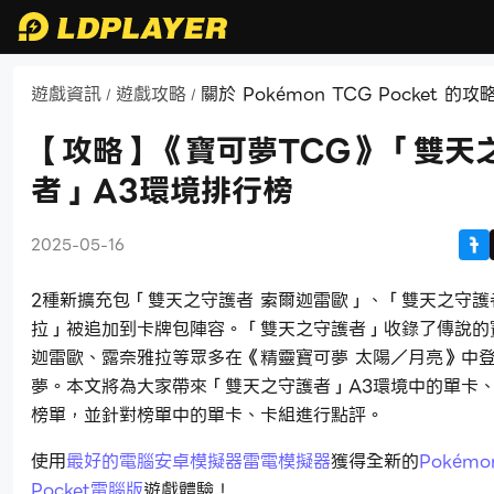
遊戲資訊
遊戲攻略
關於 Pokémon TCG Pocket 的
/
/
【攻略】《寶可夢TCG》「雙天
者」A3環境排行榜
2025-05-16
2種新擴充包「雙天之守護者 索爾迦雷歐」、「雙天之守護
拉」被追加到卡牌包陣容。「雙天之守護者」收錄了傳說的
迦雷歐、露奈雅拉等眾多在《精靈寶可夢 太陽／月亮》中
夢。本文將為大家帶來「雙天之守護者」A3環境中的單卡
榜單，並針對榜單中的單卡、卡組進行點評。
使用
最好的電腦安卓模擬器雷電模擬器
獲得全新的
Pokémo
Pocket電腦版
遊戲體驗！