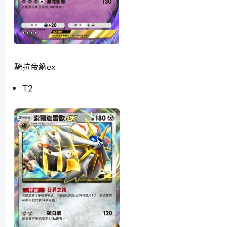
騎拉帝納ex
T2