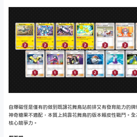
自爆磁怪是僅有的做到既讓花舞鳥站前排又有發育能力的牌
神奇糖果不適配，本質上純靠花舞鳥的版本賴皮性戰鬥。全
核心競爭力。