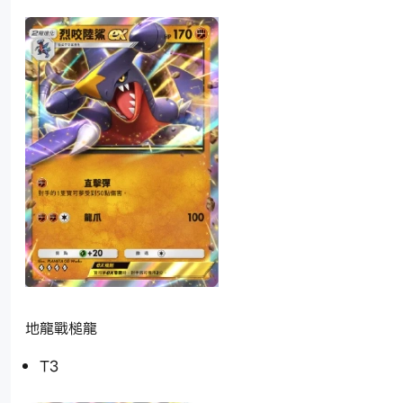
地龍戰槌龍
T3