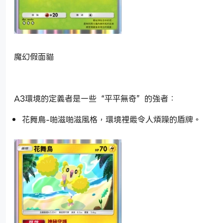
魔幻假面貓
A3環境的定義者是一些“平平無奇”的強者：
花舞鳥-啪滋啪滋風格，環境裡最令人煩躁的盾牌。