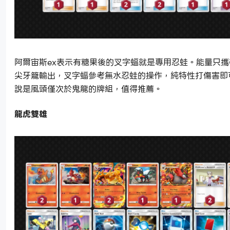
阿爾宙斯ex表示有糖果後的叉字蝠就是專用忍蛙。能量只
尖牙籠輸出，叉字蝠參考無水忍蛙的操作，純特性打傷害即
說是風頭僅次於鬼龍的牌組，值得推薦。
龍虎雙雄