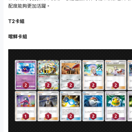
配度能夠更加活躍。
T2卡組
嚐鮮卡組