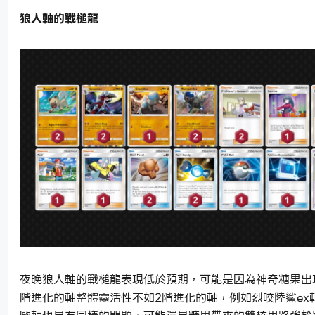
狼人軸的戰槌龍
夜晚狼人軸的戰槌龍表現低於預期，可能是因為神奇糖果出
階進化的軸整體靈活性不如2階進化的軸，例如烈咬陸鯊ex