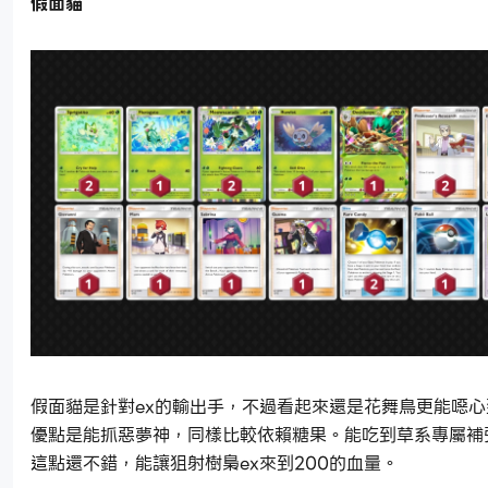
假面貓
假面貓是針對ex的輸出手，不過看起來還是花舞鳥更能噁心
優點是能抓惡夢神，同樣比較依賴糖果。能吃到草系專屬補
這點還不錯，能讓狙射樹梟ex來到200的血量。