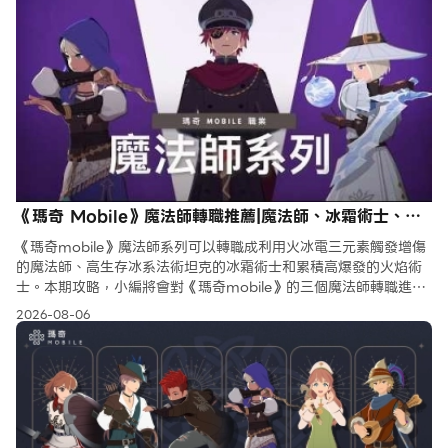
《瑪奇 Mobile》魔法師轉職推薦|魔法師、冰霜術士、火
焰術士玩法解析
《瑪奇mobile》魔法師系列可以轉職成利用火冰電三元素觸發增傷
的魔法師、高生存冰系法術坦克的冰霜術士和累積高爆發的火焰術
士。本期攻略，小編將會對《瑪奇mobile》的三個魔法師轉職進行
解析，希望能幫助玩家們選擇心儀的轉職方向。
2026-08-06