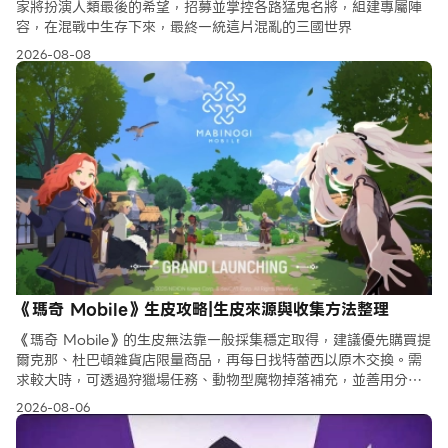
家將扮演人類最後的希望，招募並掌控各路猛鬼名將，組建專屬陣
容，在混戰中生存下來，最終一統這片混亂的三國世界
2026-08-08
《瑪奇 Mobile》生皮攻略|生皮來源與收集方法整理
《瑪奇 Mobile》的生皮無法靠一般採集穩定取得，建議優先購買提
爾克那、杜巴頓雜貨店限量商品，再每日找特蕾西以原木交換。需
求較大時，可透過狩獵場任務、動物型魔物掉落補充，並善用分身
放大固定收益。
2026-08-06