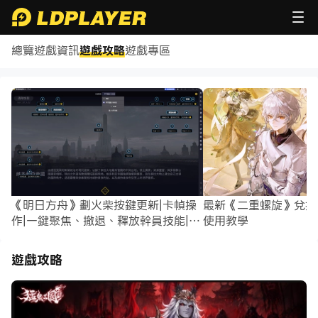
總覽
遊戲資訊
遊戲攻略
遊戲專區
《SD鋼彈G世代永恆》機體強度榜|三類UR機體排名T0～T2全整理
《明日方舟》劃火柴按鍵更新|卡幀操
最新《二重螺旋》兌換
作|一鍵聚焦、撤退、釋放幹員技能|暫
使用教學
停時佈置幹員
遊戲攻略