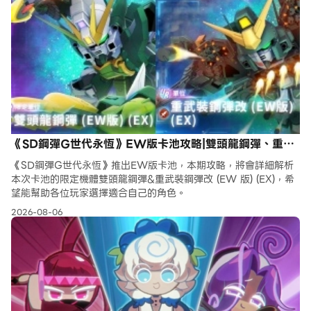
《SD鋼彈G世代永恆》EW版卡池攻略|雙頭龍鋼彈、重武
裝鋼彈改解析
《SD鋼彈G世代永恆》推出EW版卡池，本期攻略，將會詳細解析
本次卡池的限定機體雙頭龍鋼彈&重武裝鋼彈改 (EW 版) (EX)，希
望能幫助各位玩家選擇適合自己的角色。
2026-08-06