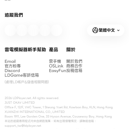
追蹤我們
繁體中文
雷電模擬器新手幫助
產品
關於
Email
雲手機
關於我們
官方粉專
OSLink
商務合作
Discord
EasyFun
投稿信箱
LDGame客訴信箱
(處理LD帳戶&儲值相關問題)
2026 LDPlayer.net. All rights reserved.
JUST OKAY LIMITED
Office F, 12/F, YHC Tower, 1 Sheung Yuet Rd, Kowloon Bay, KLN, Hong Kong
XUANZHI INTERNATIONAL CO., LIMITED
Room 1911, Lee Garden One, 33 Hysan Avenue, Causeway Bay, Hong Kong
本站的遊戲應用程式均來自網路蒐集，如有出現侵權情況，請聯絡信箱：
support_tw@ldplayer.net