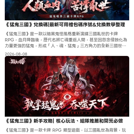
《猛鬼三國》兌換碼|最新可用禮包碼序號&兌換教學整理
《猛鬼三國》是一款以暗黑鬼怪風格重新演繹三國亂世的卡牌
RPG，血月降臨後，歷代名將亡魂重返人間，甚至因怨念侵蝕化為
力量更強的猛鬼，形成「人、魂、猛鬼」三方角力的全新三國世
界。 本期攻略，小編整理了目前可使用的《猛鬼三國》兌換碼序號
2026-08-08
&兌換常見問題。
《猛鬼三國》新手攻略| 核心玩法、組隊推薦和開荒必做
《猛鬼三國》是一款卡牌 RPG 類型遊戲，以三國亂世為背景，玩