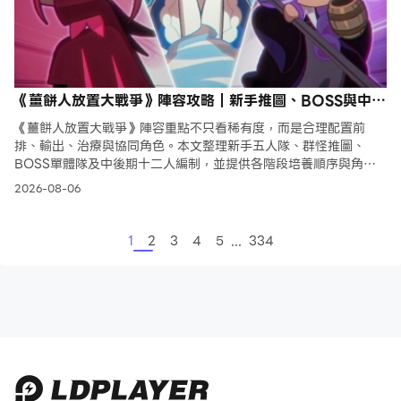
《薑餅人放置大戰爭》陣容攻略｜新手推圖、BOSS與中後
期隊伍推薦
《薑餅人放置大戰爭》陣容重點不只看稀有度，而是合理配置前
排、輸出、治療與協同角色。本文整理新手五人隊、群怪推圖、
BOSS單體隊及中後期十二人編制，並提供各階段培養順序與角色
替換方向，幫助玩家避免資源分散、穩定突破關卡
2026-08-06
...
1
2
3
4
5
334