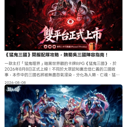
《猛鬼三國》開服配隊攻略，魏蜀吳三國陣容指南！
一款主打「猛鬼噬界」暗黑世界觀的卡牌RPG《猛鬼三國》，於
2026年8月8日正式上線！不同於大眾認知裏忠信仁義的三國敘
事，本作中的三國名將被無盡怨氣浸染，分化為人類、亡魂、猛鬼
三大陣營，玩家將降臨這片生死無界的大陸，與各路猛鬼武將締結
2026-08-08
契約，最終完成一統人魂鬼三界、吞噬天下的終極霸業！