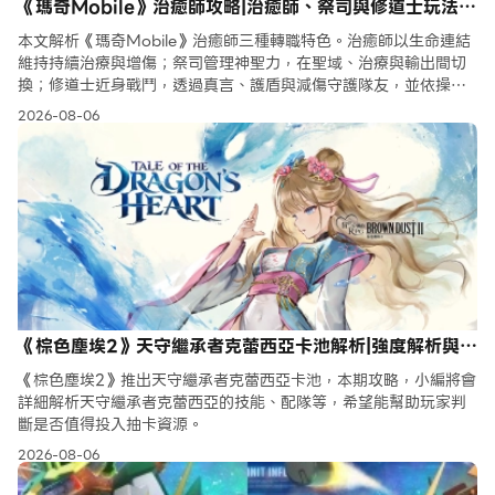
《瑪奇Mobile》治癒師攻略|治癒師、祭司與修道士玩法解
析
本文解析《瑪奇Mobile》治癒師三種轉職特色。治癒師以生命連結
維持持續治療與增傷；祭司管理神聖力，在聖域、治療與輸出間切
換；修道士近身戰鬥，透過真言、護盾與減傷守護隊友，並依操作
習慣推薦適合職業。
2026-08-06
《棕色塵埃2》天守繼承者克蕾西亞卡池解析|強度解析與抽
取建議
《棕色塵埃2》推出天守繼承者克蕾西亞卡池，本期攻略，小編將會
詳細解析天守繼承者克蕾西亞的技能、配隊等，希望能幫助玩家判
斷是否值得投入抽卡資源。
2026-08-06