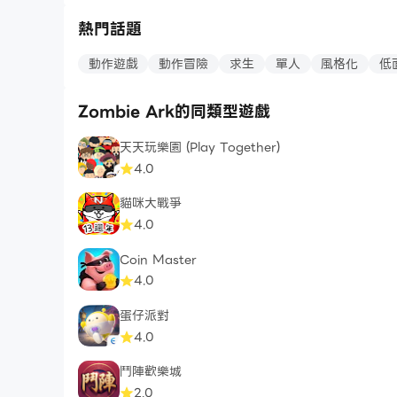
熱門話題
動作遊戲
動作冒險
求生
單人
風格化
低
Zombie Ark的同類型遊戲
天天玩樂園 (Play Together)
4.0
貓咪大戰爭
4.0
Coin Master
4.0
蛋仔派對
4.0
鬥陣歡樂城
2.0