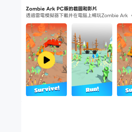
The zombie apocalypse is upon us. Zombies ru
Zombie Ark PC版的截圖和影片
透過雷電模擬器下載并在電腦上暢玩Zombie A
🚗Keep moving forward and escape the zombie
push em all if necessary! It's raft survival ga
⚔️ Defend yourself and your fellow survivors a
survival games are up to you so fight the all,
🗺️ Expand your zombie apocalypse vehicle to
try to get on your raft!
🧑🏻‍🤝‍🧑🏻 Buy upgrades to protect and main
apocalypse and be the hero in one of the be
🆘 Discover stranded survivors and choose to 
best zombie games out there!