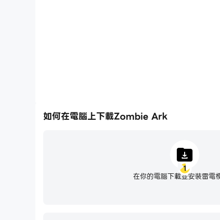
將一系列的操作組合成一個按鍵，幫助你在Zombie A
的刷圖過程，提高遊戲效率和
如何在電腦上下載Zombie Ark
1
在你的電腦下載並安裝雷電