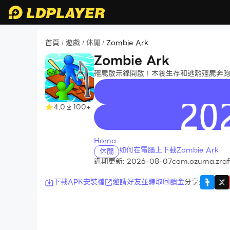
首頁
遊戲
休閒
Zombie Ark
/
/
/
Zombie Ark
殭屍啟示錄開啟！木筏生存和逃離殭屍奔
4.0
100+
recommend
Homa
如何在電腦上下載Zombie Ark
休閒
近期更新: 2026-08-07
com.ozuma.zraf
下載APK安裝檔
邀請好友並賺取回饋金
分享
: