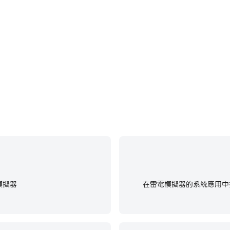
rk中快速、自動地通過前期機械化
在電腦上運行Zombie Ar
體驗。
模擬器
在雷電模擬器的系統應用中找