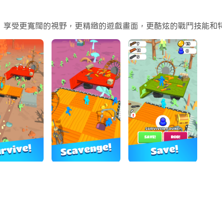
n fast, so scavenge, expand and survive on a raft again
rk ，享受更寬闊的視野，更精緻的遊戲畫面，更酷炫的戰鬥技能
 tsunami! Collect resources by moving away from the zo
mes time!
gainst the looming zombie tsunami, push em all to death, i
 you don't need zombie tutorials to win this war and surviv
 conquer the barren wastelands! Zombies run fast, so you
tain the raft survival games from a grizzly fate in this 
st zombie games!
save them on your raft. Who will live? Who will die? You 