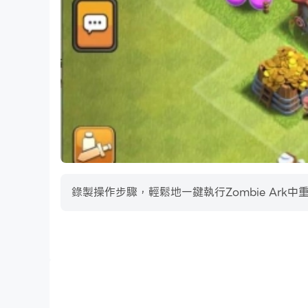
錄製操作步驟，輕鬆地一鍵執行Zombie Ar
巨集指令