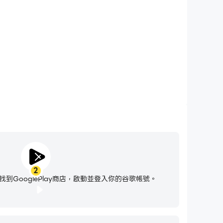
k，無需擔心電量不足和設備發熱等問題，想玩多久就玩多久。
2
到GooglePlay商店，啟動並登入你的谷歌帳號。