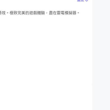
展開
st the zombie tsunami!
和特效。極致完美的遊戲體驗，盡在雷電模擬器。
mbie run, squashing vehicle forward and
t's your duty to survive on a raft! This raft
e on a raft!!
 need to run faster and push em all if they
zombie game! You can stops the zombie
will decide that in Zombie Raft, one of the