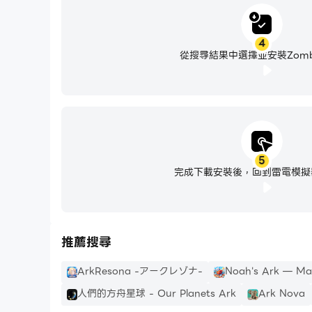
4
從搜尋結果中選擇並安裝Zombi
5
完成下載安裝後，回到雷電模擬
推薦搜尋
ArkResona -アークレゾナ-
Noah's Ark — Ma
人們的方舟星球 - Our Planets Ark
Ark Nova