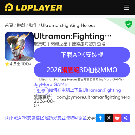
首頁
遊戲
動作
Ultraman:Fighting Heroes
/
/
/
Ultraman:Fighting
Heroes
聚集吧！閃耀之星！捷德銀河初升登場
下載APK安裝檔
4.5
100+
recommend
Ultraman:Fighting Heroes的官方開發商為JoyMore GAME。
JoyMore GAME
如何在電腦上下載Ultraman:Fighting
動作
Heroes
近期更新:
com.joymore.ultramanfightinghero
2026-08-
07
下載APK安裝檔
邀請好友並賺取回饋金
分享
: