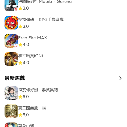
決勝時刻®: Mobile - Garena
3.0
怪物彈珠 - RPG手機遊戲
3.0
Free Fire MAX
4.0
和平精英(CN)
4.0
最新遊戲
to 
道友你好劍：群英集結
5.0
真三國無雙・霸
5.0
萬象山海