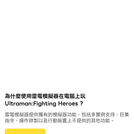
泰迦、泰塔斯、風馬、賽迦、托雷基亞、羅布、布魯、羅
索、格麗喬、歐布、捷德、賽羅、迪迦、勝利、銀河、雷
歐、艾克斯、諾亞、貝利亞等超人氣奧特英雄；
加拉特隆、伽古拉、魯格塞特、魔格巴薩、魔格古蘭特王、
魔格加帕、魔格大蛇、骷髏哥莫拉、佩丹尼姆芝頓、格爾吉
歐王、雷德王、奇美拉貝洛斯等明星怪獸;
泰迦三重斯特利姆、捷德尊皇、賽羅無限、歐布煌閃、極惡
貝利亞等多種奧特英雄新形態。
為什麼使用雷電模擬器在電腦上玩
Ultraman:Fighting Heroes ?
---官方授權 還原經典
雷電模擬器提供獨有的模擬器功能，包括多實例支持、巨集
指令、操作錄製以及行動裝置上不提供的其他功能。
《奧特曼之格鬥超人》由日本圓谷株式會社官方授權，遊戲
中每個角色模型、動作、技能、配音都經過官方嚴格監修，