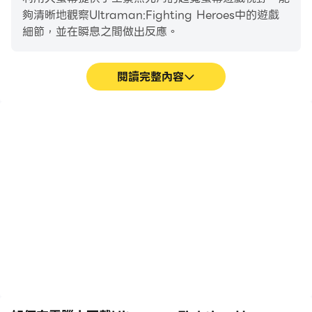
夠清晰地觀察Ultraman:Fighting Heroes中的遊戲
遊戲中不光可以體驗激情的對戰樂趣外，還有超時空遠征、
細節，並在瞬息之間做出反應。
超銀河帝國、宇宙警備隊試煉、終極試煉、boss挑戰等多
種新穎玩法等你親自探索，每種玩法都會獲得豐富的獎勵，
閱讀完整內容
幫助你的奧特小隊獲得更強大的力量！踏上強者之路，稱霸
宇宙星空，從這一刻開始。
高幀率
超長續航
在高FPS的支援下，
在電腦上運行
Ultraman:Fighting
Ultraman:Fighting
趕快下載遊戲，組建你專屬的奧特戰隊，暢遊奧特宇宙吧！
Heroes遊戲的畫面更加流
Heroes，無需擔心電量不
暢，動作更加連貫，增強了
足和設備發熱等問題，想玩
玩Ultraman:Fighting
多久就玩多久。
Heroes的視覺體驗和沉浸
感。
如果您對遊戲有任何疑問，請發送電子郵件至
support@myjoymore.com