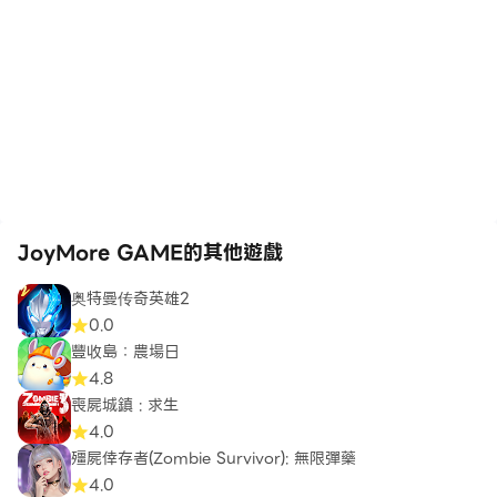
JoyMore GAME的其他遊戲
奥特曼传奇英雄2
0.0
豐收島：農場日
4.8
喪屍城鎮 : 求生
4.0
殭屍倖存者(Zombie Survivor): 無限彈藥
4.0