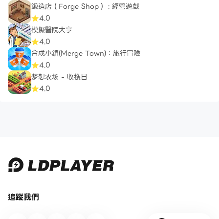
鍛造店（Forge Shop） : 經營遊戲
4.0
模擬醫院大亨
4.0
合成小鎮(Merge Town)：旅行冒險
4.0
梦想农场 - 收穫日
4.0
追蹤我們