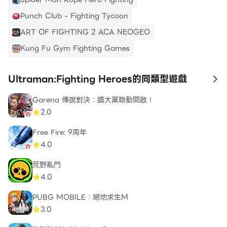
Punch Club - Fighting Tycoon
ART OF FIGHTING 2 ACA NEOGEO
Kung Fu Gym Fighting Games
Ultraman:Fighting Heroes的同類型遊戲
to
Garena 傳說對決：膽大黨聯動開啟！
2.0
Free Fire: 9周年
4.0
荒野亂鬥
4.0
PUBG MOBILE：絕地求生M
3.0