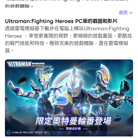
的遊戲體驗。
展開
當你在電腦上玩Ultraman:Fighting Heroes的時候，你
Ultraman:Fighting Heroes PC版的截圖和影片
可以調整幀頻設定，享受流暢的遊戲體驗和酷炫的遊戲畫
透過雷電模擬器下載并在電腦上暢玩Ultraman:Fighting
面。
Heroes ，享受更寬闊的視野，更精緻的遊戲畫面，更酷炫
的戰鬥技能和特效。極致完美的遊戲體驗，盡在雷電模擬
雷電模擬器還提供配置好的鍵盤映射，以最大限度地方便你
器。
控制整個遊戲的操作。鍵盤映射功能的不斷最佳化還提高了
按鍵靈敏度和技能釋放精準度。為了增強你的遊戲體驗，雷
電模擬器還為你配置了特殊的按鈕，如射擊按鈕、隱藏滑鼠
按鈕、連續按鍵等。
如果你想用遊戲手把玩遊戲，自動啟用的遊戲手把檢測可以
幫助你在幾個簡單的點擊中自訂控制，自由移動你的英雄。
現在就開始在電腦上下載和玩Ultraman:Fighting
Heroes吧！
-----現在已經登場的奧特英雄與怪獸們-----