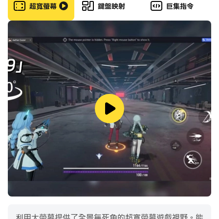
超寬螢幕
鍵盤映射
巨集指令
保證100%還原奧特曼特攝劇中的劇情和世界觀。玩家可以
化身成為自己最愛的奧特英雄，在新的奧特世界中與邪惡對
抗，守護宇宙的和平。
---激情競技 實時對戰
在你熟悉遊戲的操作後，會解鎖競技場PVP系統。擁有不
同能力的奧特英雄們都能在你的手中自由搭配，你將打造屬
於自己的獨一無二的奧特小隊，與其他玩家一決高下。是用
強大的實力正面交鋒，還是用巧妙的操作戲弄對手，亦或用
完美的戰術以弱勝強，一切由你做主。
---多樣玩法 稱霸宇宙
利用大螢幕提供了全景無死角的超寬螢幕遊戲視野。能