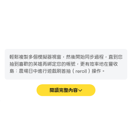
輕鬆複製多個模擬器視窗，然後開始同步過程，直到您
抽到喜歡的英雄再綁定您的帳號，更有效率地在豐收
島：農場日中進行遊戲刷首抽（reroll）操作。
閱讀完整內容
高幀率
影片錄製
在高FPS的支援下，豐收
輕鬆記錄下在豐收島：農場
島：農場日遊戲的畫面更加
日中的賽事表現和操作過