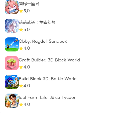
開局一座島
5.0
萌萌武道：主宰幻想
5.0
Obby: Ragdoll Sandbox
4.0
Craft Builder: 3D Block World
4.0
Build Block 3D: Battle World
4.0
Idol Farm Life: Juice Tycoon
4.0