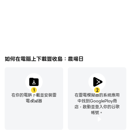
流暢，動作更加連貫，增強
程，有助於學習和改進駕駛
了玩豐收島：農場日的視覺
技術，或者與其他玩家分享
體驗和沉浸感。
自己的遊戲經歷和成就。
如何在電腦上下載豐收島：農場日
1
2
在你的電腦下載並安裝雷
在雷電模擬器的系統應用
電模擬器
中找到GooglePlay商
店，啟動並登入你的谷歌
帳號。