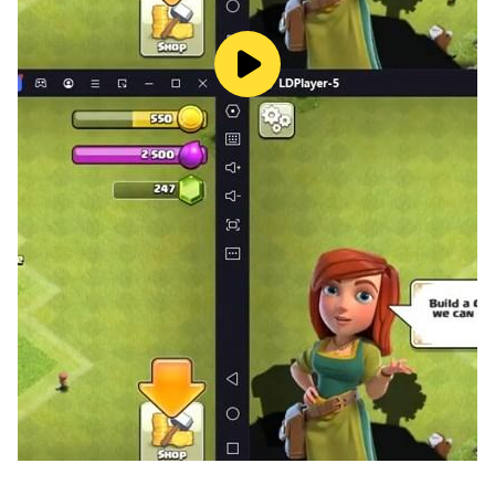
與烹飪過程，搭配療癒系BGM，沉浸感拉滿！
✅ 持續更新內容：每月推出新作物、食譜、時尚與活動，
玩法永遠新鮮有趣！
🎯 適合你嗎？
休閒愛好者：喜歡輕鬆放置、模擬經營的玩家，無需長時間
投入，隨時開啟田園生活！
創意達人：熱衷DIY、角色裝扮與家居設計，以無限創意打
造獨一無二的農場與家！
農場模擬粉絲：嚮往田園生活，從種植到經營全流程體驗，
感受「從土地到餐桌」的成就感！
🌍 加入《豐收島》，開啟你的田園美食人生！
現在下載，即可領取新手福利
讓美食與創意，點亮你的每一天！ 🌾🍴👗