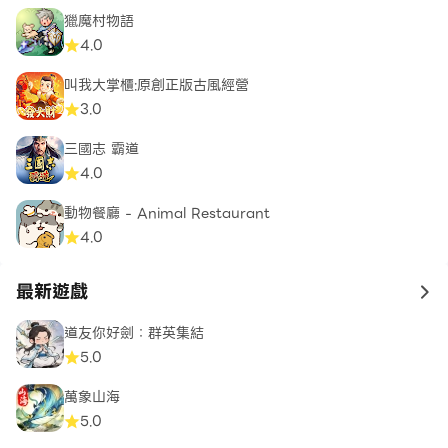
獵魔村物語
4.0
叫我大掌櫃:原創正版古風經營
3.0
三國志 霸道
4.0
動物餐廳 - Animal Restaurant
4.0
最新遊戲
to 
道友你好劍：群英集結
5.0
萬象山海
5.0