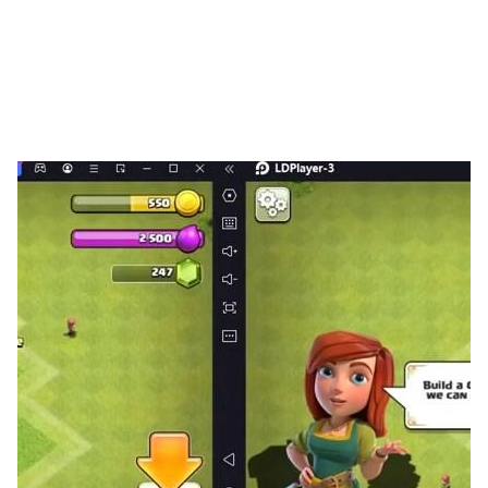
型，提升魅力值，吸引顧客光臨！
房屋裝扮：從牆面裝飾到庭院景觀，自由設計溫馨家園，甚
至打造花園、泳池等獨特景觀！
**👥 社交互動與社區活動
角色成長：培養技能（烹飪、種植、設計），解鎖隱藏劇情
與任務，解鎖專屬成就！
節慶慶典：參與萬聖節、聖誕節等主題活動，贏取限定時
尚、家具，與全球玩家分享創意！
✨ 遊戲特色亮點
✅ 高度自由：從農場規劃到角色裝扮，每個細節都由你掌
控，打造專屬理想生活！
✅ 輕鬆休閒節奏：放置玩法+自動化系統，碎片時間也能推
進遊戲進程，療癒又解壓！
✅ 多元收益系統：農場經營、餐廳獲利、DIY售賣多途徑取
得資源，良性循環不肝不氪！
✅ 精美畫面與音效：3D卡通風格畫面，細膩呈現農場四季