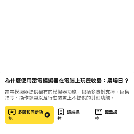
🔥 核心玩法與特色亮點
**🌱 農場經營：從播種到豐收的田園詩
種植與養殖：在廣大農場種植小麥、番茄、草莓，養殖乳
牛、綿羊、鴿子等萌寵，收集新鮮食材與原料。
資源交易：將農產品加工為起司、果醬、羊毛製品等高價值
商品，在市場中交易，賺取金幣，解鎖更高級的農場設施！
**🍽️ 餐廳經營：從農場到餐桌的美食盛宴
烹飪與研發：以農場收穫的食材製作披薩、壽司、甜點等全
球200+食材的900+特色食譜，打造網紅餐廳菜單！
餐廳升級：裝潢餐廳環境，升級廚房設備，吸引顧客好評，
為什麼使用雷電模擬器在電腦上玩豐收島：農場日 ?
讓餐廳從簡陋小店變身五星級美食殿堂！
服務挑戰：應對顧客訂單，合理安排廚師團隊，準時完成烹
雷電模擬器提供獨有的模擬器功能，包括多實例支持、巨集
飪任務，成為「五星級主廚」！
指令、操作錄製以及行動裝置上不提供的其他功能。
**🧶 DIY創意工作坊：打造你的理想生活空間
多開和同步功
遠端操
鍵盤操
家具製作：收集木材、布料等材料，DIY沙發、餐桌、裝飾
能
控
控
畫，自由佈置農場小屋或餐廳內部，打造夢幻空間！
服裝設計：搭配時尚服飾與配件，為遊戲角色設計個性造