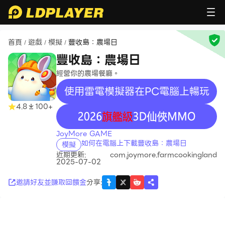
首頁
遊戲
模擬
豐收島：農場日
/
/
/
豐收島：農場日
經營你的農場餐廳。
使用雷電模擬器在PC電腦上暢玩
4.8
100+
recommend
JoyMore GAME
如何在電腦上下載豐收島：農場日
模擬
近期更新:
com.joymore.farmcookingland
2025-07-02
邀請好友並賺取回饋金
分享
: