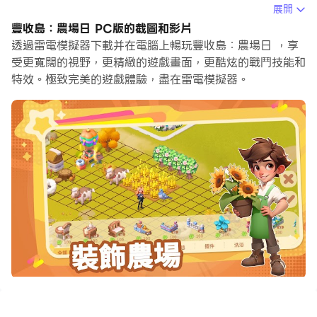
在電腦上運行豐收島：農場日，您可以在大螢幕上清晰地瀏
展開
覽, 而用滑鼠和鍵盤操控應用程式比用觸摸屏鍵盤要快得
豐收島：農場日 PC版的截圖和影片
多，同時你將永遠不必擔心設備的電量問題。
透過雷電模擬器下載并在電腦上暢玩豐收島：農場日 ，享
受更寬闊的視野，更精緻的遊戲畫面，更酷炫的戰鬥技能和
通過多開和同步功能，你甚至可以在PC上運行多個應用程
特效。極致完美的遊戲體驗，盡在雷電模擬器。
式和帳戶。
而文件互傳功能讓分享圖像、影片和文件也變得非常容易。
下載豐收島：農場日並在PC上運行。享受PC端的大螢幕和
高畫質畫質吧!
🎮 你準備好開啟一段悠閒的田園冒險了嗎？
在《豐收島》中，你將化身農場主與主廚，親手打造屬於自
己的理想生活！從種植作物、養殖動物到烹飪美食，從設計
時尚服飾到佈置夢幻家園，這裡是你實現田園夢想的終極樂
園！