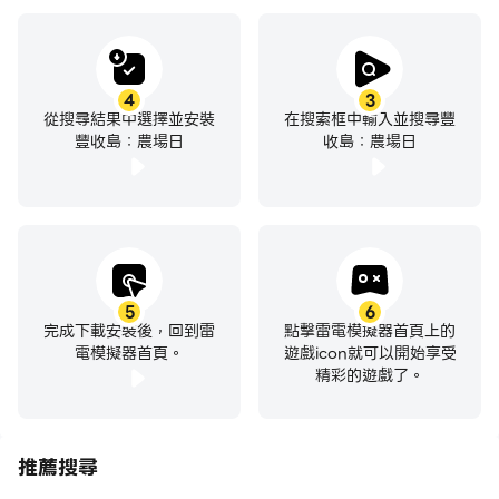
4
3
從搜尋結果中選擇並安裝
在搜索框中輸入並搜尋豐
豐收島：農場日
收島：農場日
5
6
完成下載安裝後，回到雷
點擊雷電模擬器首頁上的
電模擬器首頁。
遊戲icon就可以開始享受
精彩的遊戲了。
推薦搜尋