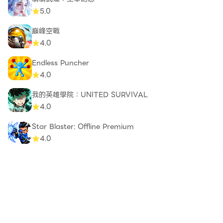
5.0
巔峰空戰
4.0
Endless Puncher
4.0
我的英雄學院：UNITED SURVIVAL
4.0
Star Blaster: Offline Premium
4.0