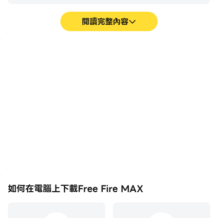
【10分鐘 50人 極致生存挑戰】：
閱讀完整內容
快節奏輕量級玩法——10 分鐘之內將會誕生1位新倖存者！
你能夠超越極限，成為最終勝利者嗎？
高幀率
超長續航
【四人小隊 語音聊天】:
在高FPS的支援下，Free
在電腦上運行Free Fire
與最多 4 名好友組隊，並透過內建語音聊天即時溝通。帶
Fire MAX遊戲的畫面更加
MAX，無需擔心電量不足
領隊伍走向勝利，成為站上頂峰的冠軍隊伍！
流暢，動作更加連貫，增強
和設備發熱等問題，想玩多
了玩Free Fire MAX的視
久就玩多久。
【團隊突襲 其利斷金】:
覺體驗和沉浸感。
4v4 快節奏對戰模式！精算資源、購買武器並擊敗敵隊，
展現你的戰術與槍法！
【流暢體驗 逼真畫面】：
精緻的視聽體驗、輕鬆暢快的操控手感，帶來最佳的生存射
如何在電腦上下載Free Fire MAX
擊手機遊戲體驗，助你在戰場上成為傳奇！
聯繫我們