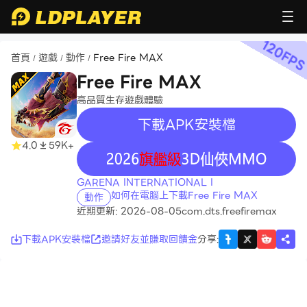
120
FP
首頁
遊戲
動作
Free Fire MAX
/
/
/
Free Fire MAX
高品質生存遊戲體驗
下載APK安裝檔
recommend
4.0
59K+
recommend
GARENA INTERNATIONAL I
如何在電腦上下載Free Fire MAX
動作
近期更新: 2026-08-05
com.dts.freefiremax
下載APK安裝檔
邀請好友並賺取回饋金
分享
: