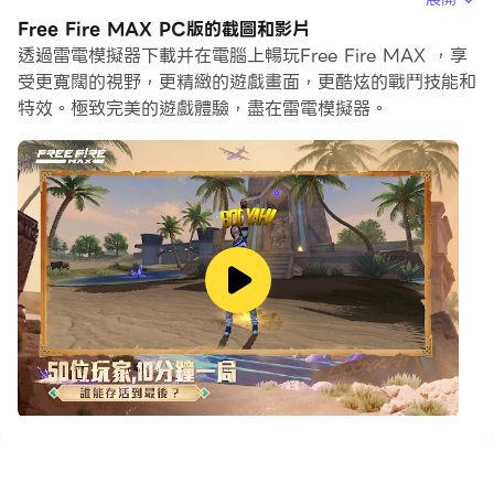
設定，享受流暢的遊戲體驗和酷炫的遊戲畫面。
Free Fire MAX PC版的截圖和影片
透過雷電模擬器下載并在電腦上暢玩Free Fire MAX ，享
雷電模擬器還提供配置好的鍵盤映射，以最大限度地方便你
受更寬闊的視野，更精緻的遊戲畫面，更酷炫的戰鬥技能和
控制整個遊戲的操作。鍵盤映射功能的不斷最佳化還提高了
特效。極致完美的遊戲體驗，盡在雷電模擬器。
按鍵靈敏度和技能釋放精準度。為了增強你的遊戲體驗，雷
電模擬器還為你配置了特殊的按鈕，如射擊按鈕、隱藏滑鼠
按鈕、連續按鍵等。
如果你想用遊戲手把玩遊戲，自動啟用的遊戲手把檢測可以
幫助你在幾個簡單的點擊中自訂控制，自由移動你的英雄。
現在就開始在電腦上下載和玩Free Fire MAX吧！
9周年慶典正式登場！ Free Fire 迎來9周年！九年征戰，
現在一起來慶祝吧！
【9周年派對大廳與活動】
踏入全新的9周年 3D 派對大廳，自由探索、享受豐富的社
交互動，在競技場挑戰中共襄盛舉。完成任務即可解鎖活動