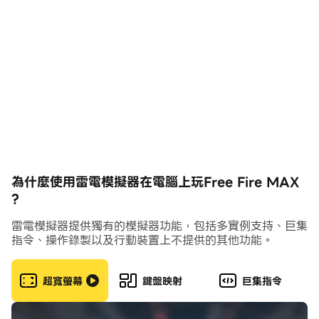
道具與里程碑獎勵。
【經典模式主題】
百慕達的工廠迎來期間限定的9周年大改造！完成周年慶任
務，贏取珍貴戰利品，並升級代幣生成器、自動販賣機及復
活點。若隊友被擊殺，你可以和他的快遞箱互動，當場將隊
友復活！
【團隊突襲能力點】
團隊突襲模式全新加入能力點系統，讓你解鎖技能強化、覺
為什麼使用雷電模擬器在電腦上玩Free Fire MAX
醒武器及各種增益效果，為每場對戰帶來更多的戰術選擇。
?
雷電模擬器提供獨有的模擬器功能，包括多實例支持、巨集
【技能強化與覺醒武器】
指令、操作錄製以及行動裝置上不提供的其他功能。
全新的技能強化與武器覺醒系統現已同步上線至經典模式與
團隊突襲模式。強化角色技能、選擇不同的升級路線，並使
超寬螢幕
鍵盤映射
巨集指令
用武器覺醒器提升武器戰力，享受更豐富的戰鬥體驗。