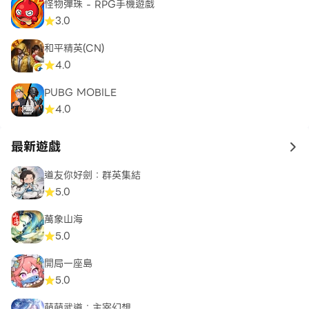
怪物彈珠 - RPG手機遊戲
3.0
和平精英(CN)
4.0
PUBG MOBILE
4.0
最新遊戲
to 
道友你好劍：群英集結
5.0
萬象山海
5.0
開局一座島
5.0
萌萌武道：主宰幻想