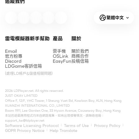
追蹤我們
繁體中文
雷電模擬器新手幫助
產品
關於
Email
雲手機
關於我們
官方粉專
OSLink
商務合作
Discord
EasyFun
投稿信箱
LDGame客訴信箱
(處理LD帳戶&儲值相關問題)
2026 LDPlayer.net. All rights reserved.
JUST OKAY LIMITED
Office F, 12/F, YHC Tower, 1 Sheung Yuet Rd, Kowloon Bay, KLN, Hong Kong
XUANZHI INTERNATIONAL CO., LIMITED
Room 1911, Lee Garden One, 33 Hysan Avenue, Causeway Bay, Hong Kong
本站的遊戲應用程式均來自網路蒐集，如有出現侵權情況，請聯絡信箱：
support_tw@ldplayer.net
Software Licensing Protocol
Terms of Use
Privacy Policy
GDPR Privacy Notice
Help Translate