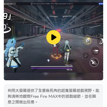
【經典模式賽後回放】
想提升你的經典模式戰術？排位賽結束後，可觀看回放來追
蹤移動路線、擊殺記錄與敵方位置，幫助你全面拆解每一場
對戰、磨練你的策略。
火爆全球的《Garena Free Fire》是一款大逃殺孤島生存
射擊遊戲。在每場10分鐘的戰鬥中，你將與其他49名玩家
四散在荒島之中並爭奪生存機會！玩家可以自由選擇降落
點，並時刻確保自己盡可能的待在安全區內。駕駛載具探索
地圖、隱藏在叢林中，甚至利用地形隱身！伏擊、狙擊、生
存——目標只有一個：活下去，成為最後的倖存者！
Free Fire，Battle In Style! 戰鬥風格由你決定！
【真人經典 生存遊戲】：
利用大螢幕提供了全景無死角的超寬螢幕遊戲視野。能
搜刮資源、確保安全區、掠奪戰利品，成為最後的贏家！你
夠清晰地觀察Free Fire MAX中的遊戲細節，並在瞬
還可以爭奪傳奇空投補給，但要小心空襲！
息之間做出反應。