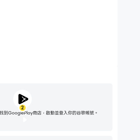
ct Match 3D，無需擔心電量不足和設備發熱等問題，想玩多
久就玩多久。
的時間並訓練您的大腦！
2
到GooglePlay商店，啟動並登入你的谷歌帳號。