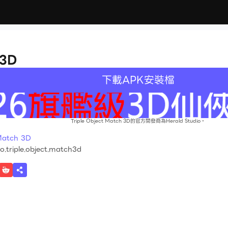
 3D
下載APK安裝檔
Triple Object Match 3D的官方開發商為Herald Studio。
atch 3D
o.triple.object.match3d