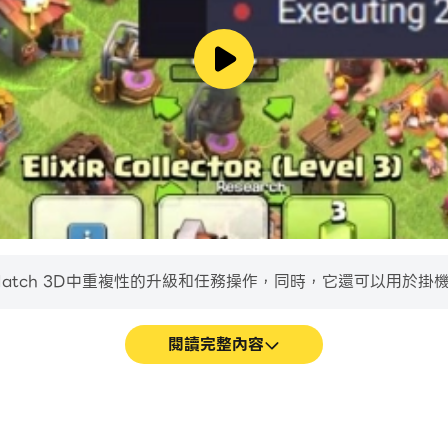
星⭐️，解鎖舞蹈。
ct Match 3D中重複性的升級和任務操作，同時，它還可以用於
的對象。盡快收集所有物品。
閱讀完整內容
。
並達到關卡目標！