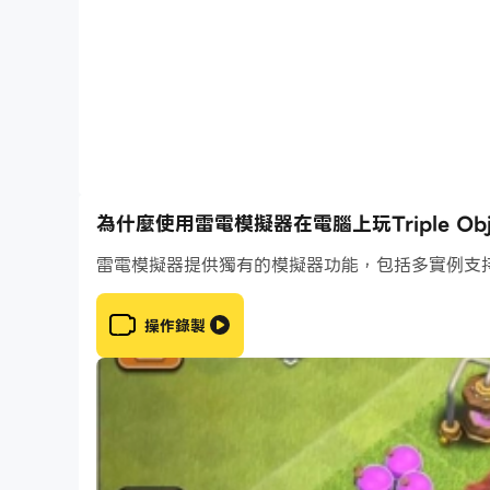
🤖 很酷的玩具
❓ 全部免費。
💥特點：
為什麼使用雷電模擬器在電腦上玩Triple Objec
雷電模擬器提供獨有的模擬器功能，包括多實例支
◈驚人的物理效果和高清圖形
◈自由發揮
操作錄製
◈精心設計的大腦訓練師關卡
◈自動保存系統