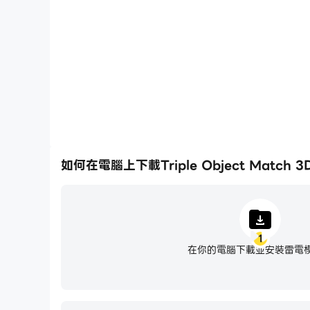
將一系列的操作組合成一個按鍵，幫助你在Triple Objec
過前期機械化的刷圖過程，提高遊戲
◈使用助推器幫助您通過棘手的關卡。
◈逐級解鎖數百個可愛的 3D 對象和動畫主題作為
Triple Object Match 3D 是一款非
如何在電腦上下載Triple Object Match 3
隨時隨地在手機或平板電腦上離線/免費玩！
1
在你的電腦下載並安裝雷電