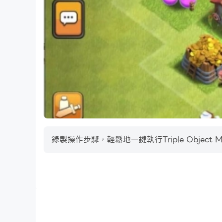
◈ 彩色 3d 物體
◈提示助推器
◈玩起來輕鬆有趣！
◈挑戰精心設計的有趣大腦訓練師關卡，收集更多星
✨怎麼玩：
錄製操作步驟，輕鬆地一鍵執行Triple Obje
◈只需點擊即可將對象放入欄中。將收集三個相同
◈關注收藏欄；不要填滿它，否則你會失敗的遊戲
巨集指令
◈每個關卡都有一個計時器，所以你必須快速移動