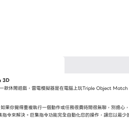
 3D
tudio開發的一款休閒遊戲，雷電模擬器是在電腦上玩Triple Object 
h 3D的時候，如果你覺得重複執行一個動作或任務很費時間很無聊，
集指令來解決。巨集指令功能完全自動化您的操作，讓您以最少