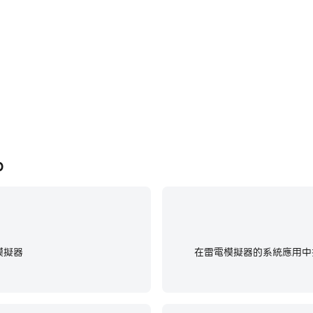
t Match 3D中快速、自動地通
在電腦上運行Triple Obje
效率和體驗。
獎勵。
常簡單的 3D 配對遊戲，每個人都可以玩。在這款三消益智遊戲中享受您
D
模擬器
在雷電模擬器的系統應用中找