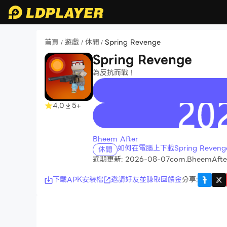
首頁
遊戲
休閒
Spring Revenge
/
/
/
Spring Revenge
為反抗而戰！
4.0
5+
recommend
Bheem After
如何在電腦上下載Spring Reveng
休閒
近期更新: 2026-08-07
com.BheemAfte
下載APK安裝檔
邀請好友並賺取回饋金
分享
: