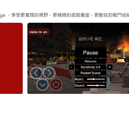
 恐怖分子的襲擊。你的職責只是消滅每個帶著無限機槍的敵人。
evenge ，享受更寬闊的視野，更精緻的遊戲畫面，更酷炫的戰