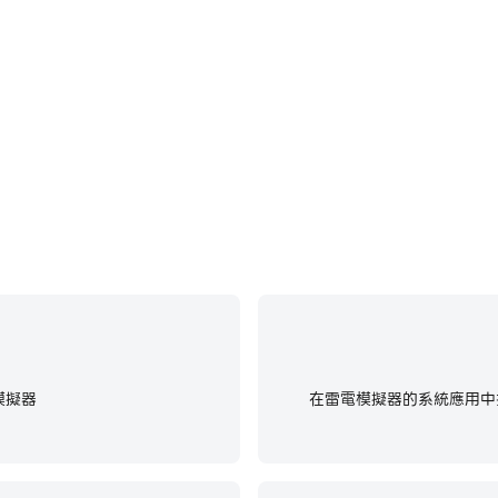
venge中快速、自動地通過前期機
在電腦上運行Spring Rev
和體驗。
模擬器
在雷電模擬器的系統應用中找