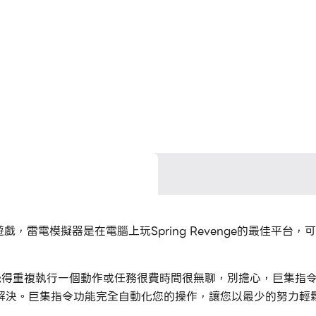
一款休閒遊戲，雷電模擬器是在電腦上玩Spring Revenge的最佳平台，
，如果你覺得重複執行一個動作或任務很費時間很無聊，別擔心，巨
解決。巨集指令功能完全自動化您的操作，讓您以最少的努力輕