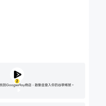
enge，無需擔心電量不足和設備發熱等問題，想玩多久就玩多
久。
2
到GooglePlay商店，啟動並登入你的谷歌帳號。