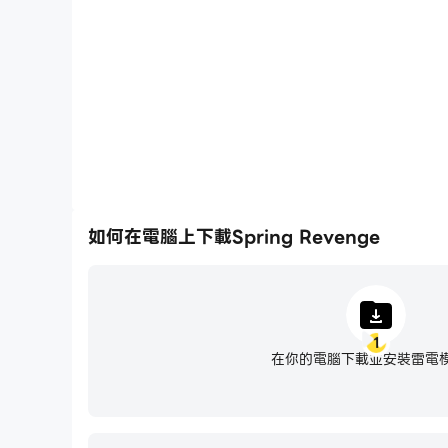
將一系列的操作組合成一個按鍵，幫助你在Spring Re
械化的刷圖過程，提高遊戲效率
如何在電腦上下載Spring Revenge
1
在你的電腦下載並安裝雷電