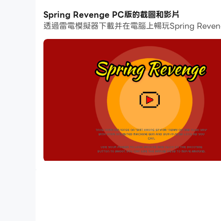
Spring Revenge PC版的截圖和影片
扮演人民國防軍戰士，保護平民免受侵略性 SAC
透過雷電模擬器下載并在電腦上暢玩Spring R