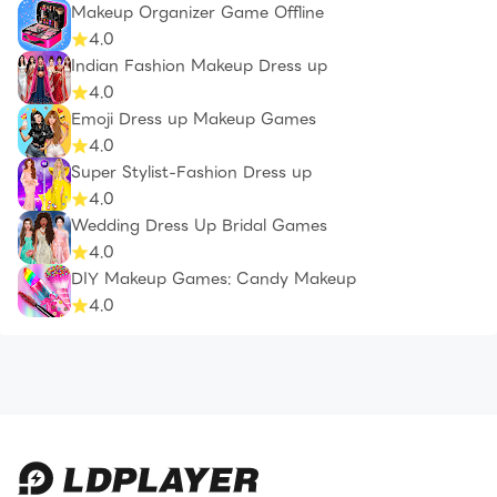
Makeup Organizer Game Offline
4.0
Indian Fashion Makeup Dress up
4.0
Emoji Dress up Makeup Games
4.0
Super Stylist-Fashion Dress up
4.0
Wedding Dress Up Bridal Games
4.0
DIY Makeup Games: Candy Makeup
4.0