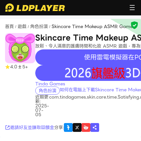
首頁
遊戲
角色扮演
Skincare Time Makeup ASMR Game
/
/
/
Skincare Time Makeup 
放鬆、令人滿意的護膚時間和化妝 ASMR 遊戲，專
使用雷電模擬器在P
4.0
5+
recommend
Tinda Games
如何在電腦上下載Skincare Time Make
角色扮演
近期更
com.tindagames.skin.care.time.Satisfyin
新:
2025-
07-
05
邀請好友並賺取回饋金
分享
: