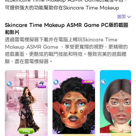
可提供強大的功能幫助你在Skincare Time Makeup
ASMR Game中獲得沉浸式的體驗。
展開
Skincare Time Makeup ASMR Game PC版的截圖
當你在電腦上玩Skincare Time Makeup ASMR Game
和影片
的時候，作為一個想要運行新帳號的初始玩家，多開和同步
透過雷電模擬器下載并在電腦上暢玩Skincare Time
器功能對於首抽是非常有用的。你可以使用他們去複製多個
Makeup ASMR Game ，享受更寬闊的視野，更精緻的
模擬器然後開始同步過程。綁定您的帳號直到您抽到喜歡的
遊戲畫面，更酷炫的戰鬥技能和特效。極致完美的遊戲體
英雄。
驗，盡在雷電模擬器。
此外，操作錄製對於那些需要你升級和完成任務的遊戲是一
個很棒的選擇！運行同步器並錄製您的操作，然後即時地重
複主實例的操作。通過這樣做，您可以同時執行2個或更多
的帳戶。你可以總在其他人之前得到你想要的英雄！這要歸
功於更快的刷初始和更省時的召喚！現在就開始在電腦上下
載和玩Skincare Time Makeup ASMR Game吧！
歡迎來到護膚時間化妝 ASMR 遊戲！您的放鬆美容院！享
受專為您打造的護膚、化妝和 ASMR 遊戲。幫助客戶清潔