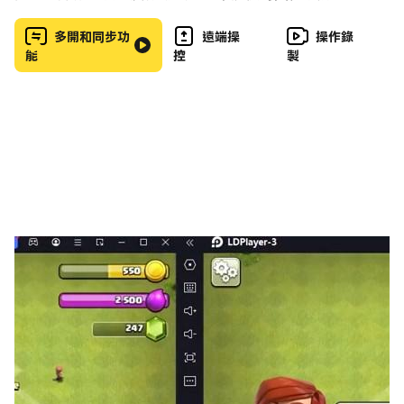
立即下載女孩滿意的護膚時間化妝 ASMR 遊戲，開始您的
美麗之旅！
多開和同步功
遠端操
操作錄
能
控
製