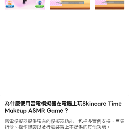
臉部、去除粉刺、使用面膜並進行全面改造。在輕鬆的遊戲
中使用真正的美容工具，如鑷子、刷子和乳霜。
這款 ASMR 女孩化妝遊戲非常適合熱愛美容、水療和平靜
ASMR 聲音的女孩。當您洗臉、化妝並打造完美妝容時，
請聆聽舒緩的效果🌟。這就像你口袋裡的水療中心 asmr！
**護膚時間化妝 ASMR 遊戲功能**：
✨ 有趣、令人滿意的護膚時間 asmr 和化妝水平
🎧 放鬆的 ASMR 水療聲音
🧼 清潔肌膚、祛痘、敷面膜
💋 使用真正的工具進行驚人的改造
🎮 簡單易玩，超放鬆的遊戲
👧 非常適合女孩、青少年和美容愛好者
為什麼使用雷電模擬器在電腦上玩Skincare Time
Makeup ASMR Game ?
現在就玩，成為最好的美容造型師！ 💖 如果您喜歡 asmr
雷電模擬器提供獨有的模擬器功能，包括多實例支持、巨集
化妝遊戲和 asmr 水療樂趣，那麼這就是適合您的遊戲。
指令、操作錄製以及行動裝置上不提供的其他功能。