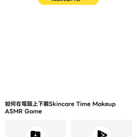
高幀率
鍵盤和滑鼠
在高FPS的支援下，
在Skincare Time
Skincare Time Makeup
Makeup ASMR Game
ASMR Game遊戲的畫面
中，玩家需要頻繁地進行操
更加流暢，動作更加連貫，
作，例如移動角色、選擇技
增強了玩Skincare Time
能、進行戰鬥等，而鍵盤和
Makeup ASMR Game的
滑鼠能夠提供更方便、更快
視覺體驗和沉浸感。
速的操作響應。
如何在電腦上下載Skincare Time Makeup
ASMR Game