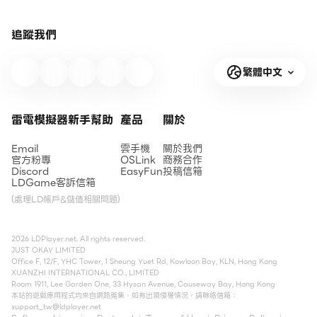
追蹤我們
繁體中文
雷電模擬器新手幫助
產品
關於
Email
雲手機
關於我們
官方粉專
OSLink
商務合作
Discord
EasyFun
投稿信箱
LDGame客訴信箱
(處理LD帳戶&儲值相關問題)
2026 LDPlayer.net. All rights reserved.
JUST OKAY LIMITED
Office F, 12/F, YHC Tower, 1 Sheung Yuet Rd, Kowloon Bay, KLN, Hong Kong
XUANZHI INTERNATIONAL CO., LIMITED
Room 1911, Lee Garden One, 33 Hysan Avenue, Causeway Bay, Hong Kong
本站的遊戲應用程式均來自網路蒐集，如有出現侵權情況，請聯絡信箱：
support_tw@ldplayer.net