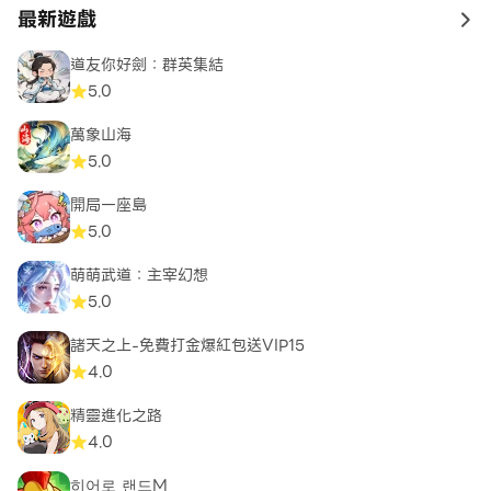
最新遊戲
to 
道友你好劍：群英集結
5.0
萬象山海
5.0
開局一座島
5.0
萌萌武道：主宰幻想
5.0
諸天之上-免費打金爆紅包送VIP15
4.0
精靈進化之路
4.0
히어로 랜드M